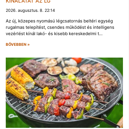
KÍNÁLATÁT AZ LG
2026. augusztus. 8. 22:14
Az új, közepes nyomású légcsatornás beltéri egység
rugalmas telepítést, csendes működést és intelligens
vezérlést kínál lakó- és kisebb kereskedelmi t…
BŐVEBBEN »