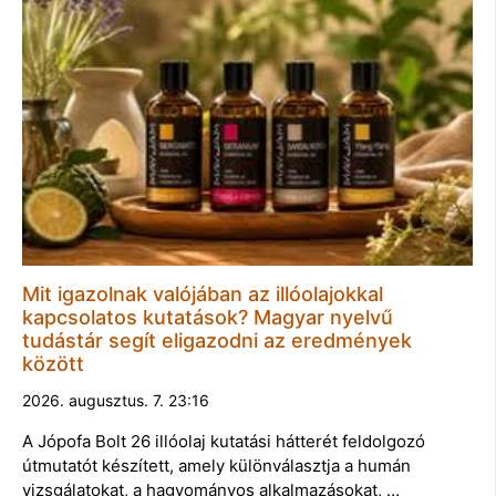
Mit igazolnak valójában az illóolajokkal
kapcsolatos kutatások? Magyar nyelvű
tudástár segít eligazodni az eredmények
között
2026. augusztus. 7. 23:16
A Jópofa Bolt 26 illóolaj kutatási hátterét feldolgozó
útmutatót készített, amely különválasztja a humán
vizsgálatokat, a hagyományos alkalmazásokat, …