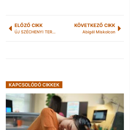
ELŐZŐ CIKK
KÖVETKEZŐ CIKK
ÚJ SZÉCHENYI TERV ÓRIÁSI BILLENTYŰZET A FACTORY ARÉNÁBAN
Abigél Miskolcon
KAPCSOLÓDÓ CIKKEK