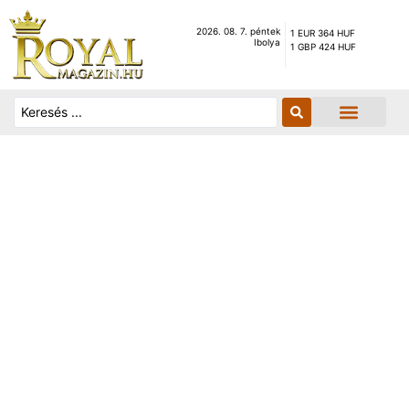
2026. 08. 7. péntek
1 EUR 364 HUF
Ibolya
1 GBP 424 HUF