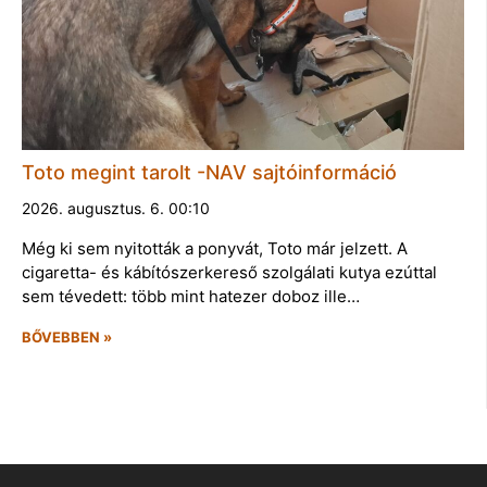
Toto megint tarolt -NAV sajtóinformáció
2026. augusztus. 6. 00:10
Még ki sem nyitották a ponyvát, Toto már jelzett. A
cigaretta- és kábítószerkereső szolgálati kutya ezúttal
sem tévedett: több mint hatezer doboz ille…
BŐVEBBEN »