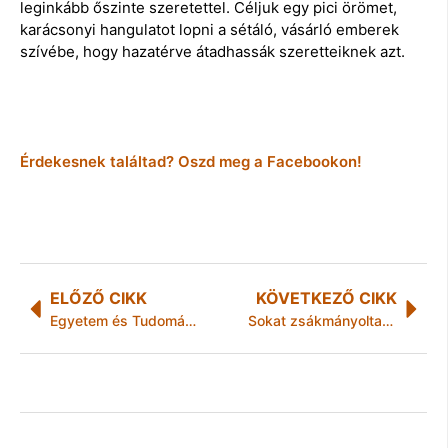
leginkább őszinte szeretettel. Céljuk egy pici örömet,
karácsonyi hangulatot lopni a sétáló, vásárló emberek
szívébe, hogy hazatérve átadhassák szeretteiknek azt.
Érdekesnek találtad? Oszd meg a Facebookon!
ELŐZŐ CIKK
KÖVETKEZŐ CIKK
Egyetem és Tudomány
Sokat zsákmányoltak, mégis ráfizettek