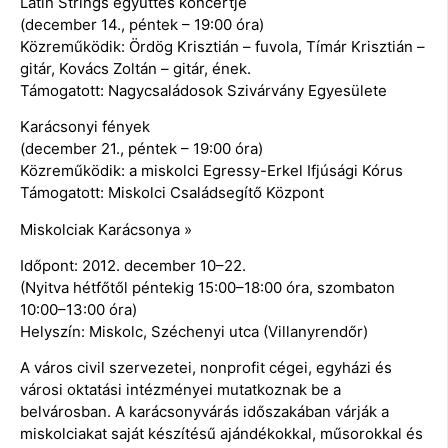
Latin Strings együttes koncertje
(december 14., péntek – 19:00 óra)
Közreműködik: Ördög Krisztián – fuvola, Tímár Krisztián –
gitár, Kovács Zoltán – gitár, ének.
Támogatott: Nagycsaládosok Szivárvány Egyesülete
Karácsonyi fények
(december 21., péntek – 19:00 óra)
Közreműködik: a miskolci Egressy-Erkel Ifjúsági Kórus
Támogatott: Miskolci Családsegítő Központ
Miskolciak Karácsonya »
Időpont: 2012. december 10–22.
(Nyitva hétfőtől péntekig 15:00–18:00 óra, szombaton
10:00–13:00 óra)
Helyszín: Miskolc, Széchenyi utca (Villanyrendőr)
A város civil szervezetei, nonprofit cégei, egyházi és
városi oktatási intézményei mutatkoznak be a
belvárosban. A karácsonyvárás időszakában várják a
miskolciakat saját készítésű ajándékokkal, műsorokkal és