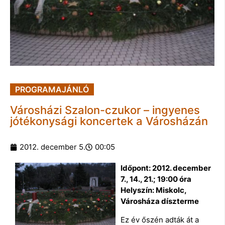
PROGRAMAJÁNLÓ
Városházi Szalon-czukor – ingyenes
jótékonysági koncertek a Városházán
2012. december 5.
00:05
Időpont: 2012. december
7., 14., 21.; 19:00 óra
Helyszín: Miskolc,
Városháza díszterme
Ez év őszén adták át a