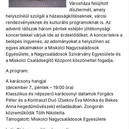
Városháza felújított
dísztermét, amely
helyszínéül szolgál a házasságkötéseknek, városi
rendezvényeknek és kulturális programoknak is. Az
adventi időszak három péntek estéjén jótékonysági
koncertekkel várjuk ide az érdeklődőket. A koncertekre a
belépés ingyenes, az adományokat a helyszínen az
egyes alkalmakkor a Miskolci Nagycsaládosok
Egyesülete, a Nagycsaládosok Szivárvány Egyesülete és
a Miskolci Családsegítő Központ köszönettel fogadja.
A program:
A karácsony hangjai
(december 7., péntek – 19:00 óra)
Klasszikus és népszerű karácsonyi dallamok Forgács
Péter és a Kontraszt Duó (Zsekov Éva Mónika és Bekes
Anna hegedűművészek) előadásában. Zongorán
közreműködik Tóth Nikoletta.
Támogatott: Miskolci Nagycsaládosok Egyesülete