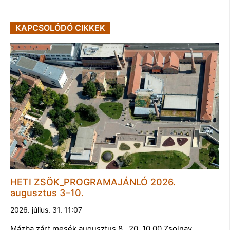
KAPCSOLÓDÓ CIKKEK
HETI ZSÖK_PROGRAMAJÁNLÓ 2026.
augusztus 3–10.
2026. július. 31. 11:07
Mázba zárt mesék augusztus 8., 20. 10.00 Zsolnay