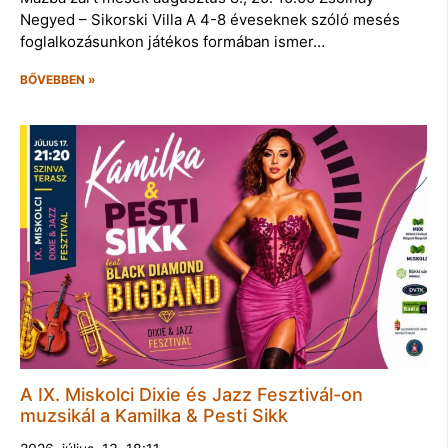
Negyed – Sikorski Villa A 4-8 éveseknek szóló mesés
foglalkozásunkon játékos formában ismer…
BŐVEBBEN »
A IX. Miskolci Dixie és Jazz Fesztivál-on
muzsikál a Kamilka & Pesti Sikk