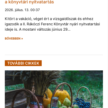
a könyvtári nyitvatartás
2026. július. 13. 00:37
Kitört a vakáció, véget ért a vizsgaidőszak és ehhez
igazodik a II. Rákóczi Ferenc Könyvtár nyári nyitvatartási
ideje is. A mostani változás június 29…
BŐVEBBEN »
TOVÁBBI CIKKEK