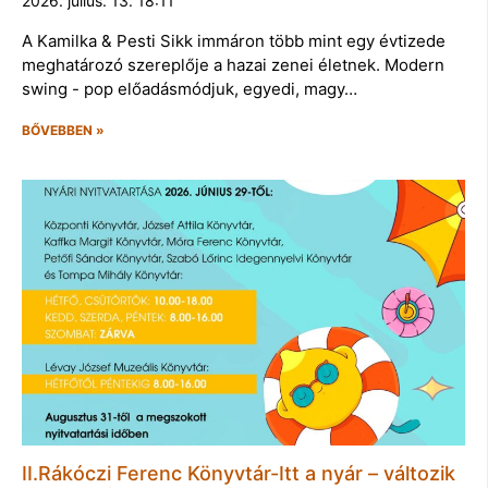
2026. július. 13. 18:11
A Kamilka & Pesti Sikk immáron több mint egy évtizede
meghatározó szereplője a hazai zenei életnek. Modern
swing - pop előadásmódjuk, egyedi, magy…
BŐVEBBEN »
II.Rákóczi Ferenc Könyvtár-Itt a nyár – változik