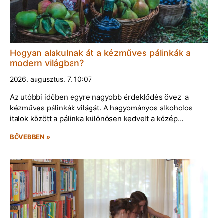
Hogyan alakulnak át a kézműves pálinkák a
modern világban?
2026. augusztus. 7. 10:07
Az utóbbi időben egyre nagyobb érdeklődés övezi a
kézműves pálinkák világát. A hagyományos alkoholos
italok között a pálinka különösen kedvelt a közép…
BŐVEBBEN »