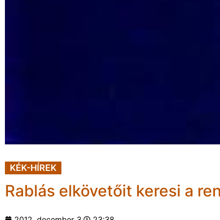
KÉK-HÍREK
Rablás elkövetőit keresi a r
2012. december 3.
23:38