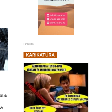
Hirdetés
KARIKATÚRA
több
AV