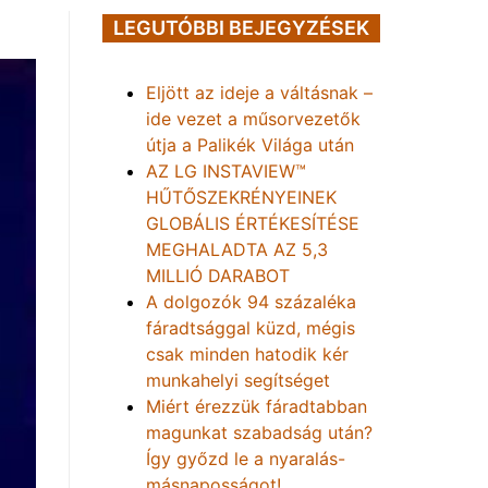
LEGUTÓBBI BEJEGYZÉSEK
Eljött az ideje a váltásnak –
ide vezet a műsorvezetők
útja a Palikék Világa után
AZ LG INSTAVIEW™
HŰTŐSZEKRÉNYEINEK
GLOBÁLIS ÉRTÉKESÍTÉSE
MEGHALADTA AZ 5,3
MILLIÓ DARABOT
A dolgozók 94 százaléka
fáradtsággal küzd, mégis
csak minden hatodik kér
munkahelyi segítséget
Miért érezzük fáradtabban
magunkat szabadság után?
Így győzd le a nyaralás-
másnaposságot!