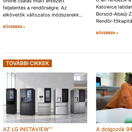
online csalás miatt érkezett
Katowice labda
feljelentés a rendőrségre. Az
Borsod-Abaúj-
elkövetők változatos módszerekk…
Rendőr-főkapit
BŐVEBBEN »
BŐVEBBEN »
TOVÁBBI CIKKEK
AZ LG INSTAVIEW™
A dolgozók 94