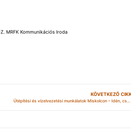
A-Z. MRFK Kommunikációs Iroda
KÖVETKEZŐ CIK
Útépítési és vízelvezetési munkálatok Miskolcon – Idén, csaknem 1 milliárd forintot fordított a város beruházási, felújítási és fenntartási munkákra