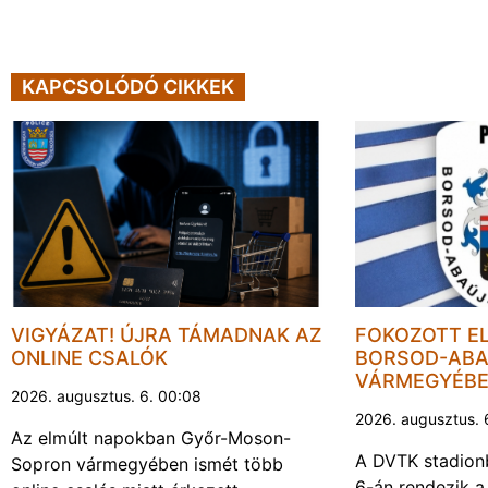
KAPCSOLÓDÓ CIKKEK
VIGYÁZAT! ÚJRA TÁMADNAK AZ
FOKOZOTT E
ONLINE CSALÓK
BORSOD-ABA
VÁRMEGYÉB
2026. augusztus. 6. 00:08
2026. augusztus. 
Az elmúlt napokban Győr-Moson-
A DVTK stadion
Sopron vármegyében ismét több
6-án rendezik a