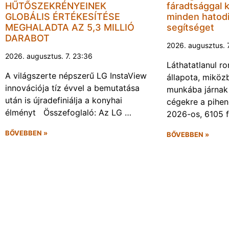
HŰTŐSZEKRÉNYEINEK
fáradtsággal 
GLOBÁLIS ÉRTÉKESÍTÉSE
minden hatodi
MEGHALADTA AZ 5,3 MILLIÓ
segítséget
DARABOT
2026. augusztus. 
2026. augusztus. 7. 23:36
Láthatatlanul r
A világszerte népszerű LG InstaView
állapota, miköz
innovációja tíz évvel a bemutatása
munkába járnak 
után is újradefiniálja a konyhai
cégekre a pihen
élményt Összefoglaló: Az LG …
2026-os, 6105 
BŐVEBBEN »
BŐVEBBEN »