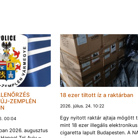
LLENŐRZÉS
18 ezer tiltott íz a raktárban
ÚJ-ZEMPLÉN
2026. július. 24. 10:22
EN
Egy nyitott raktár ajtaja mögött 
6. 00:04
mint 18 ezer illegális elektronikus
ban 2026. augusztus
cigaretta lapult Budapesten. A N
 Hapoel Tel Aviv –