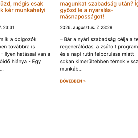
küzd, mégis csak
magunkat szabadság után? Í
k kér munkahelyi
győzd le a nyaralás-
másnaposságot!
7. 23:31
2026. augusztus. 7. 23:28
omlik a dolgozók
– Bár a nyári szabadság célja a te
ben továbbra is
regenerálódás, a zsúfolt progra
- Ilyen hatással van a
és a napi rutin felborulása miatt
őidő hiánya - Egy
sokan kimerültebben térnek vissz
f…
munkáb…
BŐVEBBEN »