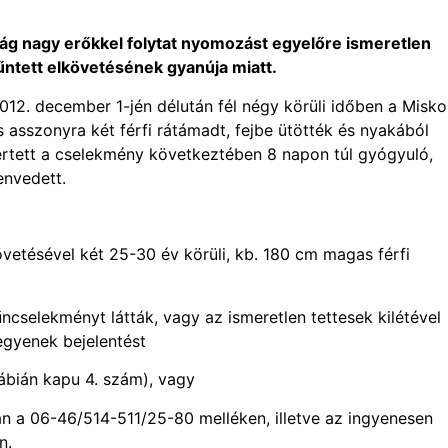
ág nagy erőkkel folytat nyomozást egyelőre ismeretlen
űntett elkövetésének gyanúja miatt.
12. december 1-jén délután fél négy körüli időben a Misko
 asszonyra két férfi rátámadt, fejbe ütötték és nyakából
sértett a cselekmény következtében 8 napon túl gyógyuló,
envedett.
vetésével két 25-30 év körüli, kb. 180 cm magas férfi
ncselekményt látták, vagy az ismeretlen tettesek kilétével
egyenek bejelentést
ábián kapu 4. szám), vagy
n a 06-46/514-511/25-80 melléken, illetve az ingyenesen
n.