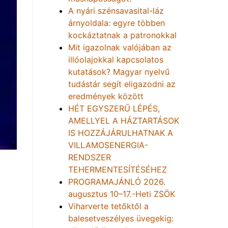
A nyári szénsavasital-láz
árnyoldala: egyre többen
kockáztatnak a patronokkal
Mit igazolnak valójában az
illóolajokkal kapcsolatos
kutatások? Magyar nyelvű
tudástár segít eligazodni az
eredmények között
HÉT EGYSZERŰ LÉPÉS,
AMELLYEL A HÁZTARTÁSOK
IS HOZZÁJÁRULHATNAK A
VILLAMOSENERGIA-
RENDSZER
TEHERMENTESÍTÉSÉHEZ
PROGRAMAJÁNLÓ 2026.
augusztus 10–17.-Heti ZSÖK
Viharverte tetőktől a
balesetveszélyes üvegekig: