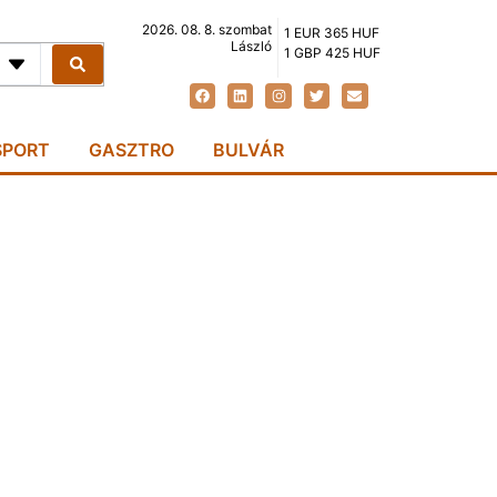
2026. 08. 8. szombat
1 EUR 365 HUF
László
1 GBP 425 HUF
SPORT
GASZTRO
BULVÁR