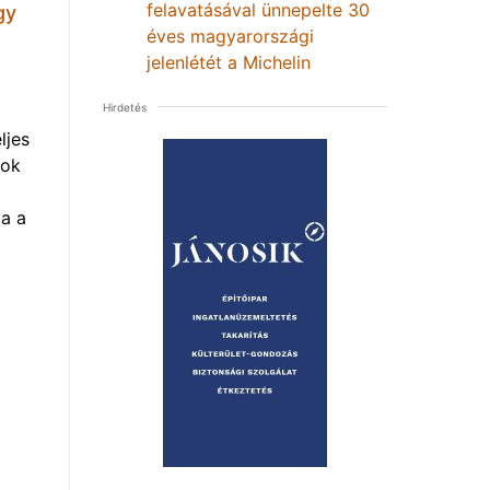
felavatásával ünnepelte 30
gy
éves magyarországi
jelenlétét a Michelin
Hirdetés
ljes
mok
a a