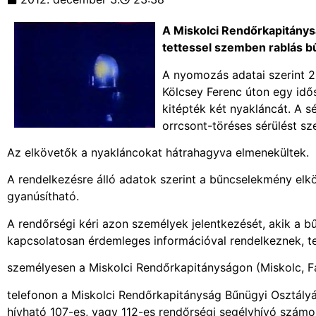
A Miskolci Rendőrkapitánys
tettessel szemben rablás b
A nyomozás adatai szerint 20
Kölcsey Ferenc úton egy idős
kitépték két nyakláncát. A 
orrcsont-töréses sérülést sz
Az elkövetők a nyakláncokat hátrahagyva elmenekültek.
A rendelkezésre álló adatok szerint a bűncselekmény elkö
gyanúsítható.
A rendőrségi kéri azon személyek jelentkezését, akik a bű
kapcsolatosan érdemleges információval rendelkeznek, t
személyesen a Miskolci Rendőrkapitányságon (Miskolc, F
telefonon a Miskolci Rendőrkapitányság Bűnügyi Osztályá
hívható 107-es, vagy 112-es rendőrségi segélyhívó számo