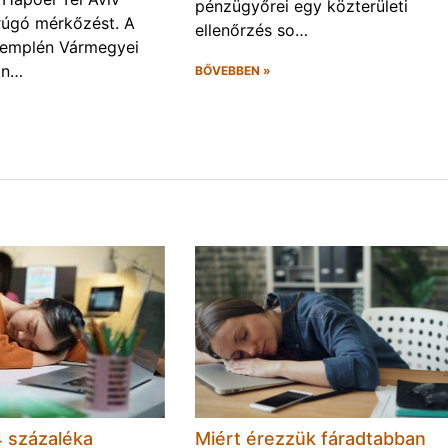
pénzügyőrei egy közterületi
rúgó mérkőzést. A
ellenőrzés so…
Zemplén Vármegyei
án…
BŐVEBBEN »
 százaléka
Miért érezzük fáradtabban