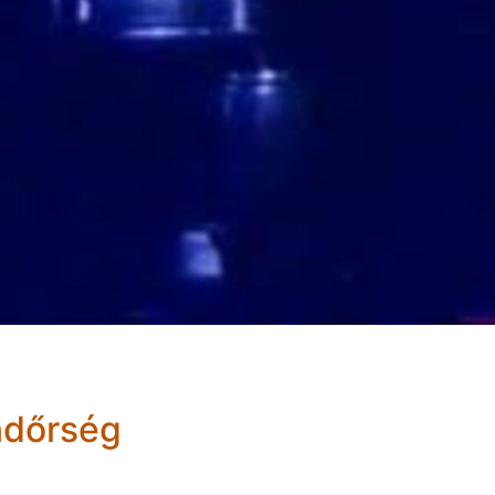
endőrség