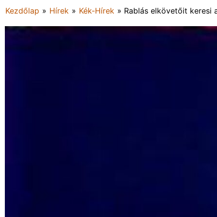
Kezdőlap
»
Hírek
»
Kék-Hírek
»
Rablás elkövetőit keresi