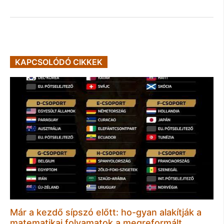
KAPCSOLÓDÓ CIKKEK
Már a kezdő sípszó előtt: ho-gyan alakítják a
matematikai folyamatok a megreformált