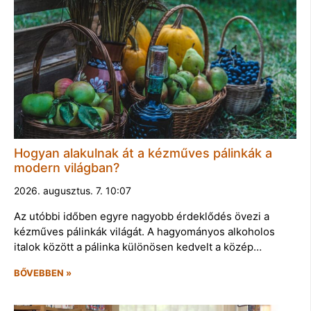
Hogyan alakulnak át a kézműves pálinkák a
modern világban?
2026. augusztus. 7. 10:07
Az utóbbi időben egyre nagyobb érdeklődés övezi a
kézműves pálinkák világát. A hagyományos alkoholos
italok között a pálinka különösen kedvelt a közép…
BŐVEBBEN »