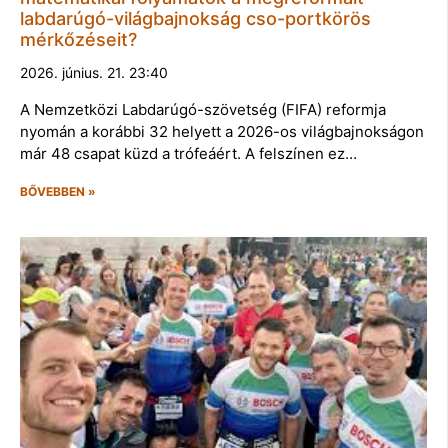
labdarúgó-világbajnokság cso-portkörös
mérkőzéseit?
2026. június. 21. 23:40
A Nemzetközi Labdarúgó-szövetség (FIFA) reformja
nyomán a korábbi 32 helyett a 2026-os világbajnokságon
már 48 csapat küzd a trófeáért. A felszínen ez…
BŐVEBBEN »