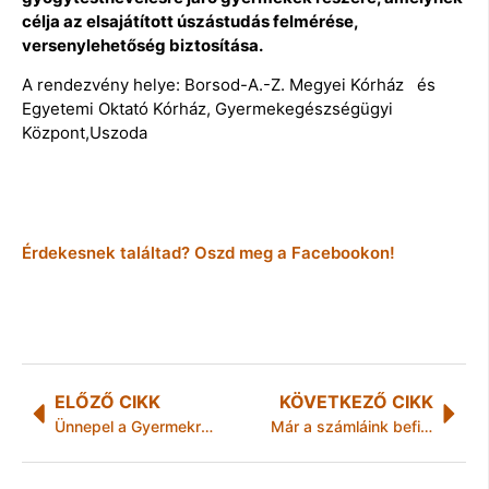
célja az elsajátított úszástudás felmérése,
versenylehetőség biztosítása.
A rendezvény helye: Borsod-A.-Z. Megyei Kórház és
Egyetemi Oktató Kórház, Gyermekegészségügyi
Központ,Uszoda
Érdekesnek találtad? Oszd meg a Facebookon!
ELŐZŐ CIKK
KÖVETKEZŐ CIKK
Ünnepel a Gyermekrehabilitációs Osztály
Már a számláink befizetését is sarcolják, átterhelik