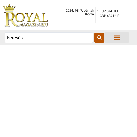
2026. 08. 7. péntek
1 EUR 364 HUF
Ibolya
1 GBP 424 HUF