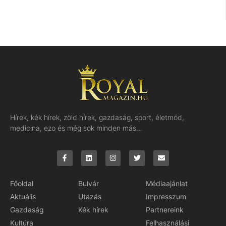
Hírek, kék hírek, zöld hírek, gazdaság, sport, életmód,
medicina, ezo és még sok minden más…
Főoldal
Bulvár
Médiaajánlat
Aktuális
Utazás
Impresszum
Gazdaság
Kék hírek
Partnereink
Kultúra
Felhasználási