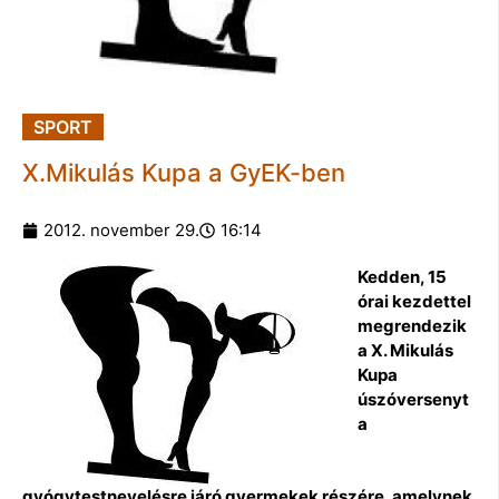
SPORT
X.Mikulás Kupa a GyEK-ben
2012. november 29.
16:14
Kedden, 15
órai kezdettel
megrendezik
a X. Mikulás
Kupa
úszóversenyt
a
gyógytestnevelésre járó gyermekek részére, amelynek