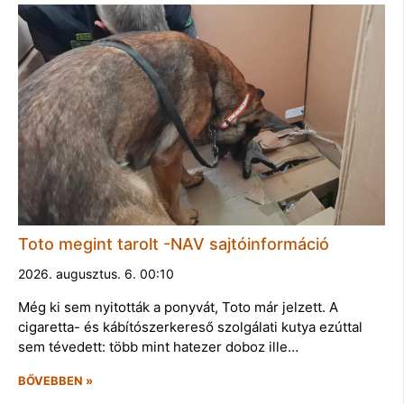
Toto megint tarolt -NAV sajtóinformáció
2026. augusztus. 6. 00:10
Még ki sem nyitották a ponyvát, Toto már jelzett. A
cigaretta- és kábítószerkereső szolgálati kutya ezúttal
sem tévedett: több mint hatezer doboz ille…
BŐVEBBEN »