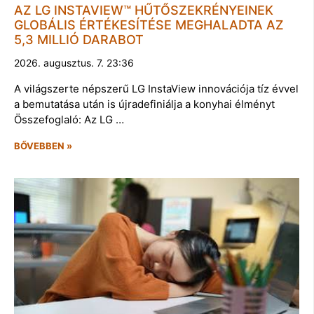
AZ LG INSTAVIEW™ HŰTŐSZEKRÉNYEINEK
GLOBÁLIS ÉRTÉKESÍTÉSE MEGHALADTA AZ
5,3 MILLIÓ DARABOT
2026. augusztus. 7. 23:36
A világszerte népszerű LG InstaView innovációja tíz évvel
a bemutatása után is újradefiniálja a konyhai élményt
Összefoglaló: Az LG …
BŐVEBBEN »