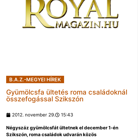
B.A.Z.-MEGYEI HÍREK
Gyümölcsfa ültetés roma családoknál
összefogással Szikszón
2012. november 29.
15:43
Négyszáz gyümölcsfát ültetnek el december 1-én
Szikszón, roma családok udvarán közös