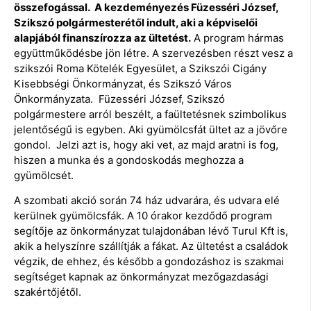
összefogással. A kezdeményezés Füzesséri József,
Szikszó polgármesterétől indult, aki a képviselői
alapjából finanszírozza az ültetést.
A program hármas
együttműködésbe jön létre. A szervezésben részt vesz a
szikszói Roma Kötelék Egyesület, a Szikszói Cigány
Kisebbségi Önkormányzat, és Szikszó Város
Önkormányzata. Füzesséri József, Szikszó
polgármestere arról beszélt, a faültetésnek szimbolikus
jelentőségű is egyben. Aki gyümölcsfát ültet az a jövőre
gondol. Jelzi azt is, hogy aki vet, az majd aratni is fog,
hiszen a munka és a gondoskodás meghozza a
gyümölcsét.
A szombati akció során 74 ház udvarára, és udvara elé
kerülnek gyümölcsfák. A 10 órakor kezdődő program
segítője az önkormányzat tulajdonában lévő Turul Kft is,
akik a helyszínre szállítják a fákat. Az ültetést a családok
végzik, de ehhez, és később a gondozáshoz is szakmai
segítséget kapnak az önkormányzat mezőgazdasági
szakértőjétől.