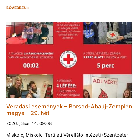
BŐVEBBEN »
Véradási események – Borsod-Abaúj-Zemplén
megye – 29. hét
2026. július. 14. 09:08
Miskolc, Miskolci Területi Vérellátó Intézeti (Szentpéteri