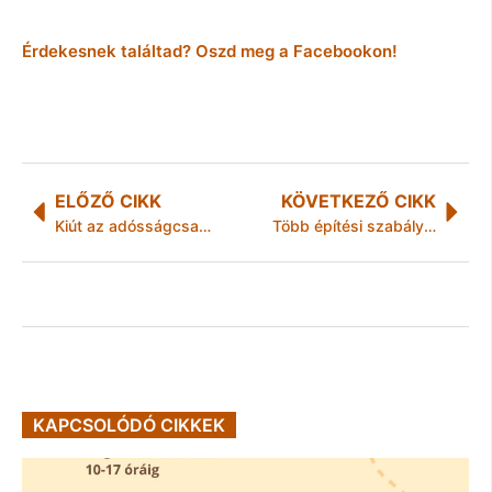
Érdekesnek találtad? Oszd meg a Facebookon!
ELŐZŐ CIKK
KÖVETKEZŐ CIKK
Kiút az adósságcsapdából
Több építési szabályt is módosított a kormány
KAPCSOLÓDÓ CIKKEK