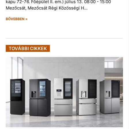
kapu 72-76. Főépület II. em.) július 13. 08:00 - 15:00
Mezőcsát, Mezőcsát Régi Közösségi H…
BŐVEBBEN »
TOVÁBBI CIKKEK