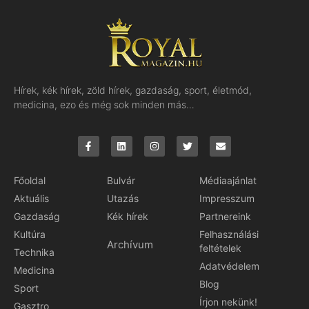
Hírek, kék hírek, zöld hírek, gazdaság, sport, életmód,
medicina, ezo és még sok minden más…
Főoldal
Bulvár
Médiaajánlat
Aktuális
Utazás
Impresszum
Gazdaság
Kék hírek
Partnereink
Kultúra
Felhasználási
Archívum
feltételek
Technika
Adatvédelem
Medicina
Blog
Sport
Írjon nekünk!
Gasztro