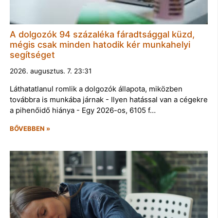
A dolgozók 94 százaléka fáradtsággal küzd,
mégis csak minden hatodik kér munkahelyi
segítséget
2026. augusztus. 7. 23:31
Láthatatlanul romlik a dolgozók állapota, miközben
továbbra is munkába járnak - Ilyen hatással van a cégekre
a pihenőidő hiánya - Egy 2026-os, 6105 f…
BŐVEBBEN »