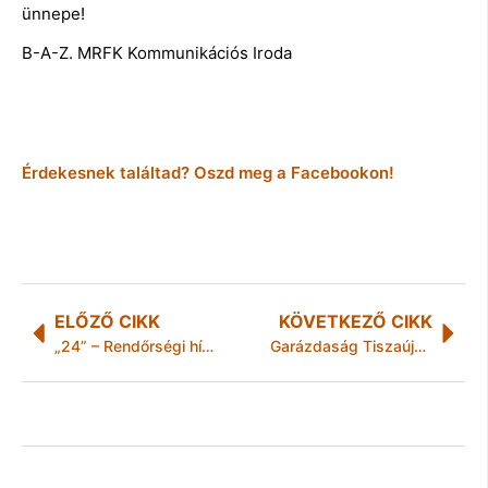
ünnepe!
B-A-Z. MRFK Kommunikációs Iroda
Érdekesnek találtad? Oszd meg a Facebookon!
ELŐZŐ CIKK
KÖVETKEZŐ CIKK
„24” – Rendőrségi hírek Borsod-Abaúj-Zemplén megyéből
Garázdaság Tiszaújvárosban