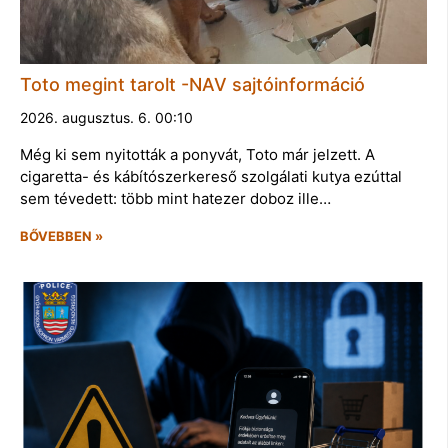
Toto megint tarolt -NAV sajtóinformáció
2026. augusztus. 6. 00:10
Még ki sem nyitották a ponyvát, Toto már jelzett. A
cigaretta- és kábítószerkereső szolgálati kutya ezúttal
sem tévedett: több mint hatezer doboz ille…
BŐVEBBEN »