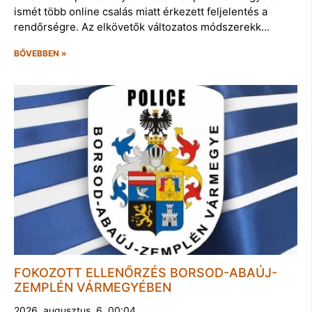
ismét több online csalás miatt érkezett feljelentés a
rendőrségre. Az elkövetők változatos módszerekk…
BŐVEBBEN »
FOKOZOTT ELLENŐRZÉS BORSOD-ABAÚJ-
ZEMPLÉN VÁRMEGYÉBEN
2026. augusztus. 6. 00:04