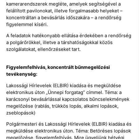
kamerarendszerek megléte, amelyek segítségével a
felállított pavilonokat, illetve forgalmasabb helyeket –
koncentráltan a bevásárlás időszakára – a rendőrség
figyelemmel kíséri.
A feladatok hatékonyabb ellátása érdekében a rendőrség
a polgárőrökkel, illetve a társhatóságokkal közös
szolgálatokat, ellenőrzéseket tart.
Figyelemfelhívás, koncentrált bűnmegelőzési
tevékenység:
Lakossági Hírlevelek (ELBIR) kiadása és megküldése
elektronikus úton „Ünnepi forgatag” címmel. Téma: a
karácsonyi bevásárlással kapcsolatos bűncselekmények
megelőzése (rablás, trükkös lopás, alkalmi lopások,
zseblopások)
Polgármesteri és Lakossági Hírlevelek (ELBIR) kiadása és
megküldése elektronikus úton. Téma: Betöréses lopások
megelőzése, figyelemfelhívás. Mire ügyeljünk hétvégi