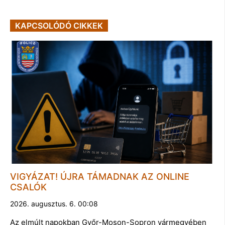
KAPCSOLÓDÓ CIKKEK
VIGYÁZAT! ÚJRA TÁMADNAK AZ ONLINE
CSALÓK
2026. augusztus. 6. 00:08
Az elmúlt napokban Győr-Moson-Sopron vármegyében