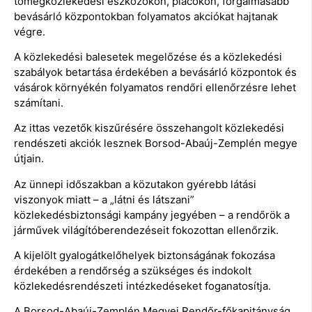
tömegközlekedési eszközökön, piacokon, forgalmasabb
bevásárló központokban folyamatos akciókat hajtanak
végre.
A közlekedési balesetek megelőzése és a közlekedési
szabályok betartása érdekében a bevásárló központok és
vásárok környékén folyamatos rendőri ellenőrzésre lehet
számítani.
Az ittas vezetők kiszűrésére összehangolt közlekedési
rendészeti akciók lesznek Borsod-Abaúj-Zemplén megye
útjain.
Az ünnepi időszakban a közutakon gyérebb látási
viszonyok miatt – a „látni és látszani”
közlekedésbiztonsági kampány jegyében – a rendőrök a
járművek világítóberendezéseit fokozottan ellenőrzik.
A kijelölt gyalogátkelőhelyek biztonságának fokozása
érdekében a rendőrség a szükséges és indokolt
közlekedésrendészeti intézkedéseket foganatosítja.
A Borsod-Abaúj-Zemplén Megyei Rendőr-főkapitányság