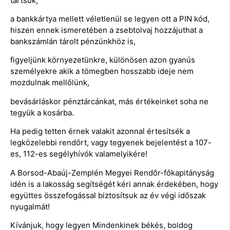
tartsuk,
a bankkártya mellett véletlenül se legyen ott a PIN kód,
hiszen ennek ismeretében a zsebtolvaj hozzájuthat a
bankszámlán tárolt pénzünkhöz is,
figyeljünk környezetünkre, különösen azon gyanús
személyekre akik a tömegben hosszabb ideje nem
mozdulnak mellőlünk,
bevásárláskor pénztárcánkat, más értékeinket soha ne
tegyük a kosárba.
Ha pedig tetten érnek valakit azonnal értesítsék a
legközelebbi rendőrt, vagy tegyenek bejelentést a 107-
es, 112-es segélyhívók valamelyikére!
A Borsod-Abaúj-Zemplén Megyei Rendőr-főkapitányság
idén is a lakosság segítségét kéri annak érdekében, hogy
együttes összefogással biztosítsuk az év végi időszak
nyugalmát!
Kívánjuk, hogy legyen Mindenkinek békés, boldog