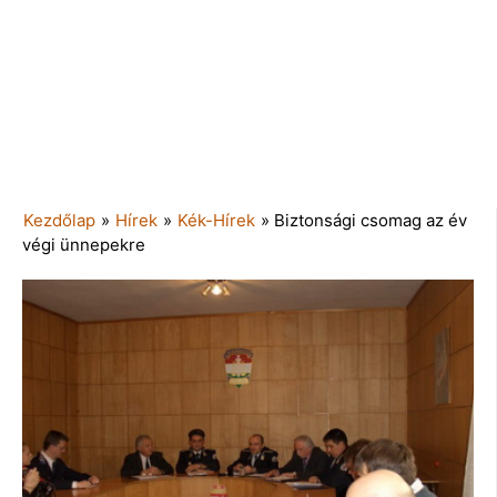
Kezdőlap
»
Hírek
»
Kék-Hírek
»
Biztonsági csomag az év
végi ünnepekre