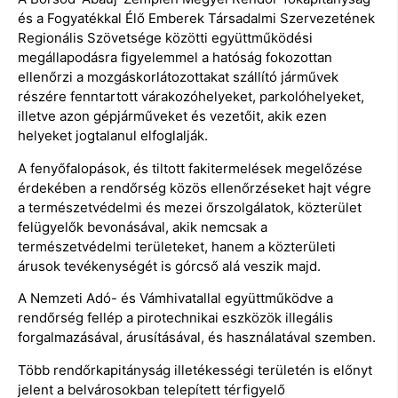
és a Fogyatékkal Élő Emberek Társadalmi Szervezetének
Regionális Szövetsége közötti együttműködési
megállapodásra figyelemmel a hatóság fokozottan
ellenőrzi a mozgáskorlátozottakat szállító járművek
részére fenntartott várakozóhelyeket, parkolóhelyeket,
illetve azon gépjárműveket és vezetőit, akik ezen
helyeket jogtalanul elfoglalják.
A fenyőfalopások, és tiltott fakitermelések megelőzése
érdekében a rendőrség közös ellenőrzéseket hajt végre
a természetvédelmi és mezei őrszolgálatok, közterület
felügyelők bevonásával, akik nemcsak a
természetvédelmi területeket, hanem a közterületi
árusok tevékenységét is górcső alá veszik majd.
A Nemzeti Adó- és Vámhivatallal együttműködve a
rendőrség fellép a pirotechnikai eszközök illegális
forgalmazásával, árusításával, és használatával szemben.
Több rendőrkapitányság illetékességi területén is előnyt
jelent a belvárosokban telepített térfigyelő