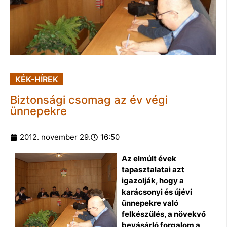
KÉK-HÍREK
Biztonsági csomag az év végi
ünnepekre
2012. november 29.
16:50
Az elmúlt évek
tapasztalatai azt
igazolják, hogy a
karácsonyi és újévi
ünnepekre való
felkészülés, a növekvő
bevásárló forgalom a