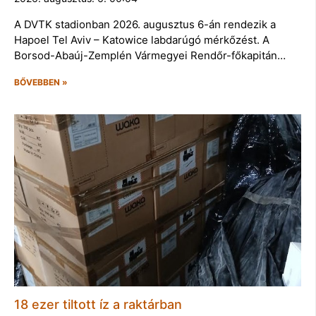
A DVTK stadionban 2026. augusztus 6-án rendezik a
Hapoel Tel Aviv – Katowice labdarúgó mérkőzést. A
Borsod-Abaúj-Zemplén Vármegyei Rendőr-főkapitán…
BŐVEBBEN »
18 ezer tiltott íz a raktárban