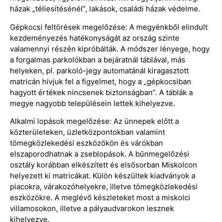
házak „téliesítésénél”, lakások, családi házak védelme.
Gépkocsi feltörések megelőzése: A megyénkből elindult
kezdeményezés hatékonyságát az ország szinte
valamennyi részén kipróbálták. A módszer lényege, hogy
a forgalmas parkolókban a bejáratnál táblával, más
helyeken, pl. parkoló-jegy automatánál kiragasztott
matricán hívjuk fel a figyelmet, hogy a „gépkocsiban
hagyott értékek nincsenek biztonságban”. A táblák a
megye nagyobb településein lettek kihelyezve.
Alkalmi lopások megelőzése: Az ünnepek előtt a
közterületeken, üzletközpontokban valamint
tömegközlekedési eszközökön és várókban
elszaporodhatnak a zseblopások. A bűnmegelőzési
osztály korábban elkészített és elsősorban Miskolcon
helyezett ki matricákat. Külön készültek kiadványok a
piacokra, várakozóhelyekre, illetve tömegközlekedési
eszközökre. A meglévő készleteket most a miskolci
villamosokon, illetve a pályaudvarokon lesznek
kihelyezve.