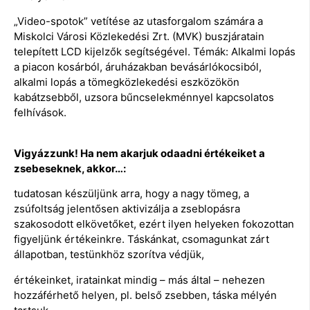
„Video-spotok” vetítése az utasforgalom számára a
Miskolci Városi Közlekedési Zrt. (MVK) buszjáratain
telepített LCD kijelzők segítségével. Témák: Alkalmi lopás
a piacon kosárból, áruházakban bevásárlókocsiból,
alkalmi lopás a tömegközlekedési eszközökön
kabátzsebből, uzsora bűncselekménnyel kapcsolatos
felhívások.
Vigyázzunk! Ha nem akarjuk odaadni értékeiket a
zsebeseknek, akkor…:
tudatosan készüljünk arra, hogy a nagy tömeg, a
zsúfoltság jelentősen aktivizálja a zseblopásra
szakosodott elkövetőket, ezért ilyen helyeken fokozottan
figyeljünk értékeinkre. Táskánkat, csomagunkat zárt
állapotban, testünkhöz szorítva védjük,
értékeinket, iratainkat mindig – más által – nehezen
hozzáférhető helyen, pl. belső zsebben, táska mélyén