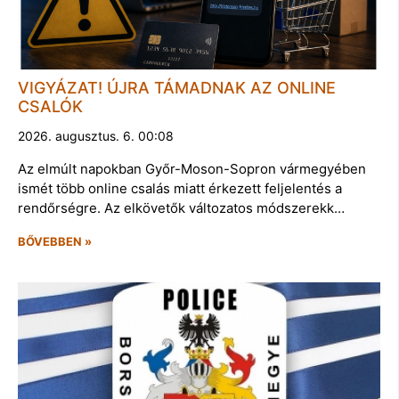
VIGYÁZAT! ÚJRA TÁMADNAK AZ ONLINE
CSALÓK
2026. augusztus. 6. 00:08
Az elmúlt napokban Győr-Moson-Sopron vármegyében
ismét több online csalás miatt érkezett feljelentés a
rendőrségre. Az elkövetők változatos módszerekk…
BŐVEBBEN »