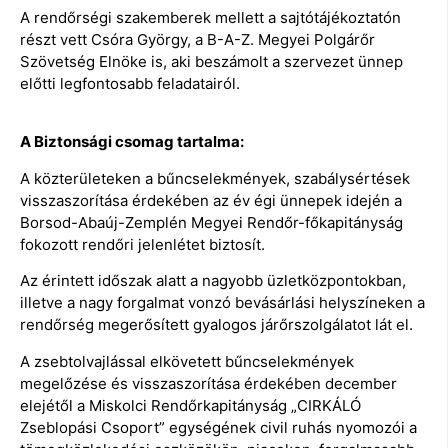
A rendőrségi szakemberek mellett a sajtótájékoztatón
részt vett Csóra György, a B-A-Z. Megyei Polgárőr
Szövetség Elnöke is, aki beszámolt a szervezet ünnep
előtti legfontosabb feladatairól.
A Biztonsági csomag tartalma:
A közterületeken a bűncselekmények, szabálysértések
visszaszorítása érdekében az év égi ünnepek idején a
Borsod-Abaúj-Zemplén Megyei Rendőr-főkapitányság
fokozott rendőri jelenlétet biztosít.
Az érintett időszak alatt a nagyobb üzletközpontokban,
illetve a nagy forgalmat vonzó bevásárlási helyszíneken a
rendőrség megerősített gyalogos járőrszolgálatot lát el.
A zsebtolvajlással elkövetett bűncselekmények
megelőzése és visszaszorítása érdekében december
elejétől a Miskolci Rendőrkapitányság „CIRKÁLÓ
Zseblopási Csoport” egységének civil ruhás nyomozói a