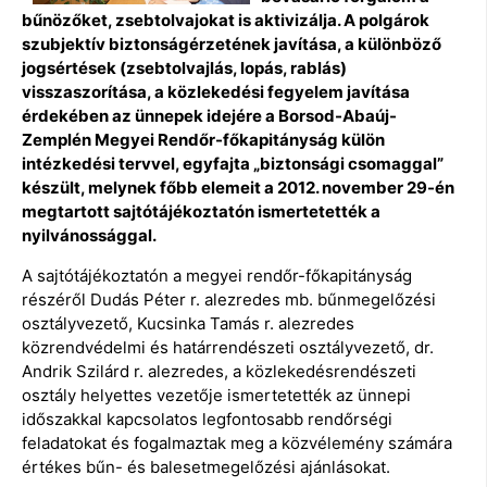
bűnözőket, zsebtolvajokat is aktivizálja. A polgárok
szubjektív biztonságérzetének javítása, a különböző
jogsértések (zsebtolvajlás, lopás, rablás)
visszaszorítása, a közlekedési fegyelem javítása
érdekében az ünnepek idejére a Borsod-Abaúj-
Zemplén Megyei Rendőr-főkapitányság külön
intézkedési tervvel, egyfajta „biztonsági csomaggal”
készült, melynek főbb elemeit a 2012. november 29-én
megtartott sajtótájékoztatón ismertetették a
nyilvánossággal.
A sajtótájékoztatón a megyei rendőr-főkapitányság
részéről Dudás Péter r. alezredes mb. bűnmegelőzési
osztályvezető, Kucsinka Tamás r. alezredes
közrendvédelmi és határrendészeti osztályvezető, dr.
Andrik Szilárd r. alezredes, a közlekedésrendészeti
osztály helyettes vezetője ismertetették az ünnepi
időszakkal kapcsolatos legfontosabb rendőrségi
feladatokat és fogalmaztak meg a közvélemény számára
értékes bűn- és balesetmegelőzési ajánlásokat.