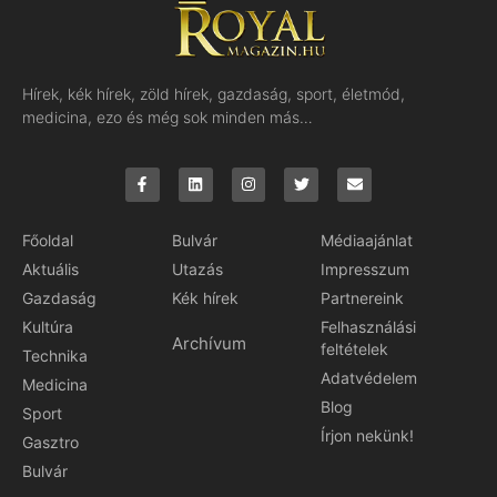
Hírek, kék hírek, zöld hírek, gazdaság, sport, életmód,
medicina, ezo és még sok minden más…
Főoldal
Bulvár
Médiaajánlat
Aktuális
Utazás
Impresszum
Gazdaság
Kék hírek
Partnereink
Kultúra
Felhasználási
Archívum
feltételek
Technika
Adatvédelem
Medicina
Blog
Sport
Írjon nekünk!
Gasztro
Bulvár