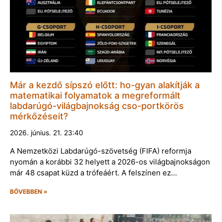
Már a kezdő sípszó előtt: ho-gyan alakítják a
matematikai folyamatok a megreformált
labdarúgó-világbajnokság cso-portkörös
mérkőzéseit?
2026. június. 21. 23:40
A Nemzetközi Labdarúgó-szövetség (FIFA) reformja
nyomán a korábbi 32 helyett a 2026-os világbajnokságon
már 48 csapat küzd a trófeáért. A felszínen ez…
BŐVEBBEN »