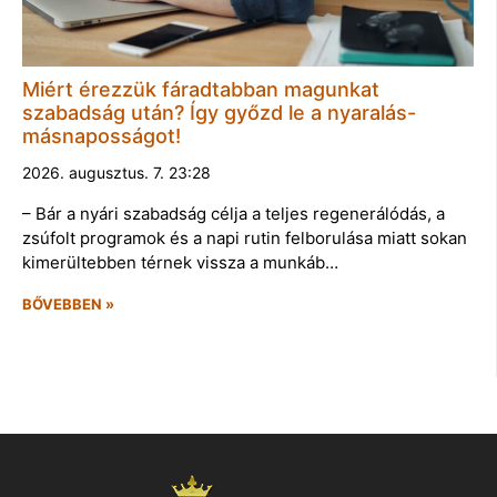
Miért érezzük fáradtabban magunkat
szabadság után? Így győzd le a nyaralás-
másnaposságot!
2026. augusztus. 7. 23:28
– Bár a nyári szabadság célja a teljes regenerálódás, a
zsúfolt programok és a napi rutin felborulása miatt sokan
kimerültebben térnek vissza a munkáb…
BŐVEBBEN »