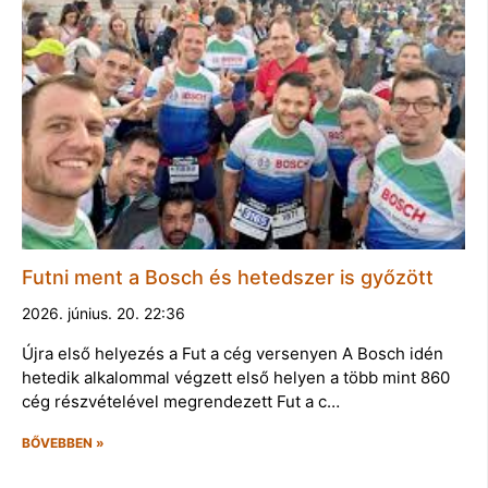
Futni ment a Bosch és hetedszer is győzött
2026. június. 20. 22:36
Újra első helyezés a Fut a cég versenyen A Bosch idén
hetedik alkalommal végzett első helyen a több mint 860
cég részvételével megrendezett Fut a c…
BŐVEBBEN »