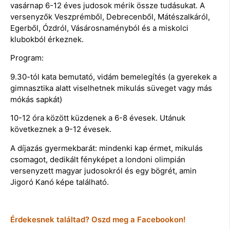
vasárnap 6-12 éves judosok mérik össze tudásukat. A
versenyzők Veszprémből, Debrecenből, Mátészalkáról,
Egerből, Ózdról, Vásárosnaményból és a miskolci
klubokból érkeznek.
Program:
9.30-tól kata bemutató, vidám bemelegítés (a gyerekek a
gimnasztika alatt viselhetnek mikulás süveget vagy más
mókás sapkát)
10-12 óra között küzdenek a 6-8 évesek. Utánuk
következnek a 9-12 évesek.
A díjazás gyermekbarát: mindenki kap érmet, mikulás
csomagot, dedikált fényképet a londoni olimpián
versenyzett magyar judosokról és egy bögrét, amin
Jigoró Kanó képe található.
Érdekesnek találtad? Oszd meg a Facebookon!