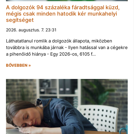
A dolgozók 94 százaléka fáradtsággal küzd,
mégis csak minden hatodik kér munkahelyi
segítséget
2026. augusztus. 7. 23:31
Láthatatlanul romlik a dolgozók állapota, miközben
továbbra is munkába járnak - Ilyen hatással van a cégekre
a pihenőidő hiánya - Egy 2026-os, 6105 f…
BŐVEBBEN »