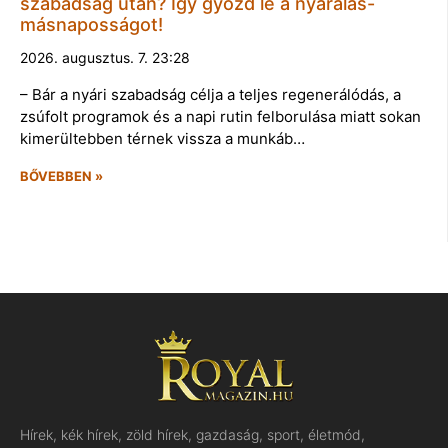
szabadság után? Így győzd le a nyaralás-
másnaposságot!
2026. augusztus. 7. 23:28
– Bár a nyári szabadság célja a teljes regenerálódás, a
zsúfolt programok és a napi rutin felborulása miatt sokan
kimerültebben térnek vissza a munkáb…
BŐVEBBEN »
Hírek, kék hírek, zöld hírek, gazdaság, sport, életmód,