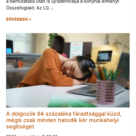
a bemutatása után is újradefiniálja a konyhai élményt
Összefoglaló: Az LG …
BŐVEBBEN »
A dolgozók 94 százaléka fáradtsággal küzd,
mégis csak minden hatodik kér munkahelyi
segítséget