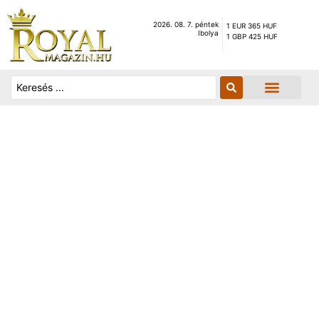
2026. 08. 7. péntek
1 EUR 365 HUF
Ibolya
1 GBP 425 HUF