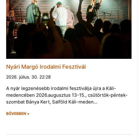
Nyári Margó Irodalmi Fesztivál
2026. július. 30. 22:28
A nyár legzenésebb irodalmi fesztiválja újra a Káli-
medencében 2026.augusztus 13-15., csütörtök-péntek-
szombat Bánya Kert, Salföld Káli-meden…
BŐVEBBEN »