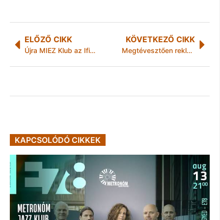
ELŐZŐ CIKK
KÖVETKEZŐ CIKK
Újra MIEZ Klub az Ifiházban!
Megtévesztően reklámozott a Calgon
KAPCSOLÓDÓ CIKKEK