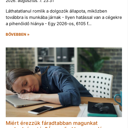
2026. augusztus. 7. 23:31
Láthatatlanul romlik a dolgozók állapota, miközben
továbbra is munkába járnak - Ilyen hatással van a cégekre
a pihenőidő hiánya - Egy 2026-os, 6105 f…
BŐVEBBEN »
Miért érezzük fáradtabban magunkat