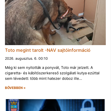
Toto megint tarolt -NAV sajtóinformáció
2026. augusztus. 6. 00:10
Még ki sem nyitották a ponyvát, Toto már jelzett. A
cigaretta- és kábítószerkereső szolgálati kutya ezúttal
sem tévedett: több mint hatezer doboz ille…
BŐVEBBEN »