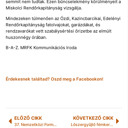
semmit nem tudtak. Ezen bűncselekmény körülményeit a
Miskolci Rendőrkapitányság vizsgálja.
Mindezeken túlmenően az Ózdi, Kazincbarcikai, Edelényi
Rendőrkapitányság fatolvajokat, garázdákat, és
rendzavarókat vett szabálysértési őrizetbe az elmúlt
huszonnégy órában.
B-A-Z. MRFK Kommunikációs Iroda
Érdekesnek találtad? Oszd meg a Facebookon!
ELŐZŐ CIKK
KÖVETKEZŐ CIKK
37. Nemzetközi Formációs Táncfesztivál az Arénában
Lőszergyűjtő fémkereső