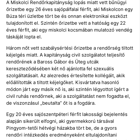
A Miskolci Rendőrkapitányság lopás miatt vett bűnügyi
őrizetbe egy 26 éves sajópálfalai férfit, aki Miskolcon egy
Búza téri üzletbe tört be és onnan elektronikai eszközt
tulajdonított el. Szintén őrizetbe vett a hatóság egy 22
éves férfit, aki egy miskolci kocsmában mulatozó vendég
táskáját lopta el.
Három nőt vett szabálysértési őrizetbe a rendőrség tiltott
kéjelgés miatt. A kapitányság civil szolgálatot teljesítő
rendőrének a Baross Gábor és Üteg utcák
kereszteződésében két nő ajánlotta fel szexuális
szolgáltatásait. Az alezredes értesítette kollégáit, akik
előállították a tiltott kéjelgőket. Kisvártatva hasonló
módon járt egy másik nő is, aki szintén légyottot ígért a
civil ruhás rendőrnek, aki a szolgáltatást nem fogadta el,
de viszonzásul „beutalta” őt is a fogdára.
Egy 20 éves sajószentpéteri férfit lakossági bejelentés
alapján sikerült elfogni, aki gyermekkorú társával
Pingyom-tetői hétvégi házakba tört be, de a gyors
rendőri intézkedés eredményeként eltulajdonítani