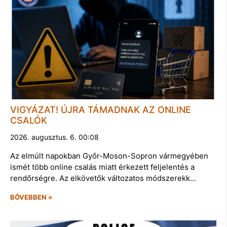
VIGYÁZAT! ÚJRA TÁMADNAK AZ ONLINE
CSALÓK
2026. augusztus. 6. 00:08
Az elmúlt napokban Győr-Moson-Sopron vármegyében
ismét több online csalás miatt érkezett feljelentés a
rendőrségre. Az elkövetők változatos módszerekk…
BŐVEBBEN »