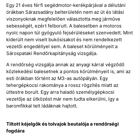
Egy 21 éves férfi segédmotor-kerékpárjával a délutáni
órákban Sárazsadány belterületén nem az út és látási
viszonyoknak megfelelően választotta meg járműve
sebességét, ezért felborult. A balesetben a motoros
nyolc napon túl gyógyuló fejsérüléseket szenvedett. Mint
kiderült nem viselt bukósisakot és nem rendelkezett
vezetői engedéllyel sem. A baleset körülményeit a
Sárospataki Rendőrkapitányság vizsgálja.
A rendőrség vizsgálja annak az anyagi kárral végződő
közlekedési balesetnek a pontos körülményeit is, ami az
esti órákban történt az M3-as autópályán. Egy
tehergépkocsi rakománya a rossz rögzítés miatt az
úttestre borult. Egy arra haladó személygépkocsi
vezetője az ütközést már nem tudta elkerülni, így a
baromfikkal telt ládáknak hajtott.
Tiltott kéjelgők és tolvajok beutalója a rendőrségi
fogdára