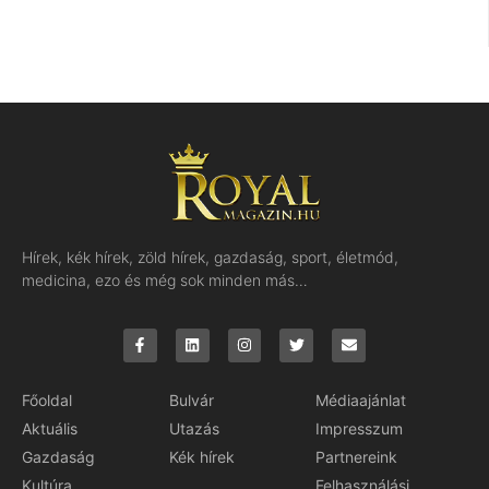
Hírek, kék hírek, zöld hírek, gazdaság, sport, életmód,
medicina, ezo és még sok minden más…
Főoldal
Bulvár
Médiaajánlat
Aktuális
Utazás
Impresszum
Gazdaság
Kék hírek
Partnereink
Kultúra
Felhasználási