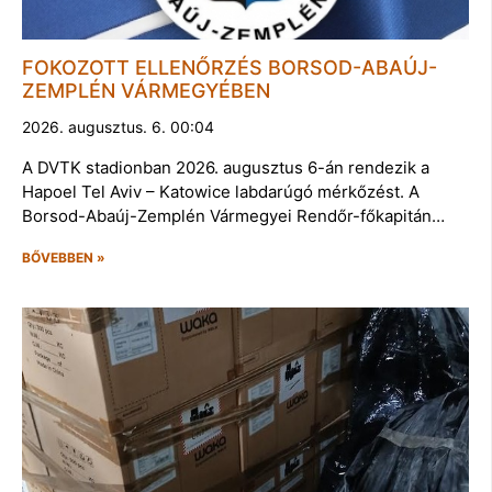
FOKOZOTT ELLENŐRZÉS BORSOD-ABAÚJ-
ZEMPLÉN VÁRMEGYÉBEN
2026. augusztus. 6. 00:04
A DVTK stadionban 2026. augusztus 6-án rendezik a
Hapoel Tel Aviv – Katowice labdarúgó mérkőzést. A
Borsod-Abaúj-Zemplén Vármegyei Rendőr-főkapitán…
BŐVEBBEN »