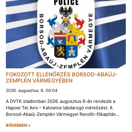
FOKOZOTT ELLENŐRZÉS BORSOD-ABAÚJ-
ZEMPLÉN VÁRMEGYÉBEN
2026. augusztus. 6. 00:04
A DVTK stadionban 2026. augusztus 6-án rendezik a
Hapoel Tel Aviv – Katowice labdarúgó mérkőzést. A
Borsod-Abaúj-Zemplén Vármegyei Rendőr-főkapitán…
BŐVEBBEN »