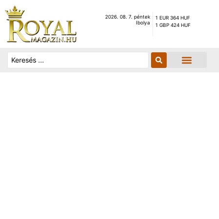
2026. 08. 7. péntek
1 EUR 364 HUF
Ibolya
1 GBP 424 HUF