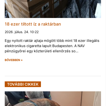
18 ezer tiltott íz a raktárban
2026. július. 24. 10:22
Egy nyitott raktár ajtaja mögött több mint 18 ezer illegális
elektronikus cigaretta lapult Budapesten. A NAV
pénzügyőrei egy közterületi ellenőrzés so…
BŐVEBBEN »
TOVÁBBI CIKKEK