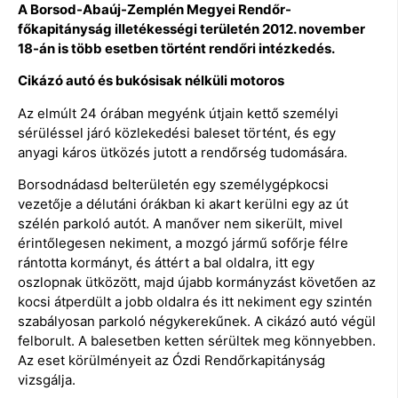
A Borsod-Abaúj-Zemplén Megyei Rendőr-
főkapitányság illetékességi területén 2012. november
18-án is több esetben történt rendőri intézkedés.
Cikázó autó és bukósisak nélküli motoros
Az elmúlt 24 órában megyénk útjain kettő személyi
sérüléssel járó közlekedési baleset történt, és egy
anyagi káros ütközés jutott a rendőrség tudomására.
Borsodnádasd belterületén egy személygépkocsi
vezetője a délutáni órákban ki akart kerülni egy az út
szélén parkoló autót. A manőver nem sikerült, mivel
érintőlegesen nekiment, a mozgó jármű sofőrje félre
rántotta kormányt, és áttért a bal oldalra, itt egy
oszlopnak ütközött, majd újabb kormányzást követően az
kocsi átperdült a jobb oldalra és itt nekiment egy szintén
szabályosan parkoló négykerekűnek. A cikázó autó végül
felborult. A balesetben ketten sérültek meg könnyebben.
Az eset körülményeit az Ózdi Rendőrkapitányság
vizsgálja.