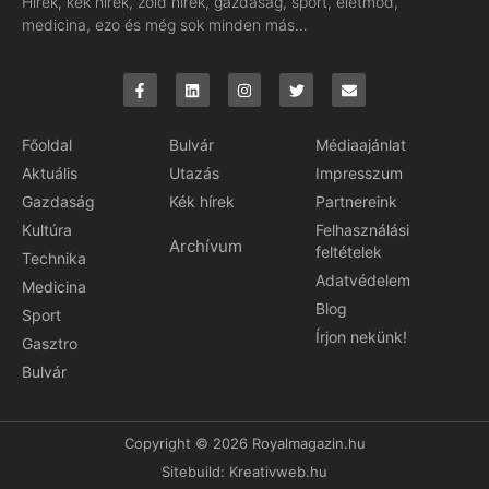
Hírek, kék hírek, zöld hírek, gazdaság, sport, életmód,
medicina, ezo és még sok minden más…
Főoldal
Bulvár
Médiaajánlat
Aktuális
Utazás
Impresszum
Gazdaság
Kék hírek
Partnereink
Kultúra
Felhasználási
Archívum
feltételek
Technika
Adatvédelem
Medicina
Blog
Sport
Írjon nekünk!
Gasztro
Bulvár
Copyright © 2026 Royalmagazin.hu
Sitebuild:
Kreativweb.hu