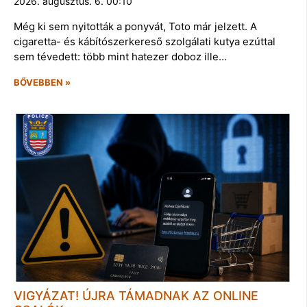
2026. augusztus. 6. 00:10
Még ki sem nyitották a ponyvát, Toto már jelzett. A
cigaretta- és kábítószerkereső szolgálati kutya ezúttal
sem tévedett: több mint hatezer doboz ille…
BŐVEBBEN »
VIGYÁZAT! ÚJRA TÁMADNAK AZ ONLINE