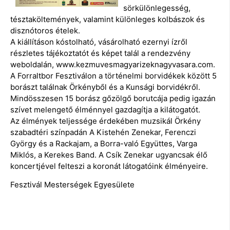
sörkülönlegesség,
tésztaköltemények, valamint különleges kolbászok és
disznótoros ételek.
A kiállításon kóstolható, vásárolható ezernyi ízről
részletes tájékoztatót és képet talál a rendezvény
weboldalán, www.kezmuvesmagyarizeknagyvasara.com.
A Forraltbor Fesztiválon a történelmi borvidékek között 5
borászt találnak Örkényből és a Kunsági borvidékről.
Mindösszesen 15 borász gőzölgő borutcája pedig igazán
szívet melengető élménnyel gazdagítja a kilátogatót.
Az élmények teljessége érdekében muzsikál Örkény
szabadtéri színpadán A Kistehén Zenekar, Ferenczi
György és a Rackajam, a Borra-való Együttes, Varga
Miklós, a Kerekes Band. A Csík Zenekar ugyancsak élő
koncertjével felteszi a koronát látogatóink élményeire.
Fesztivál Mesterségek Egyesülete