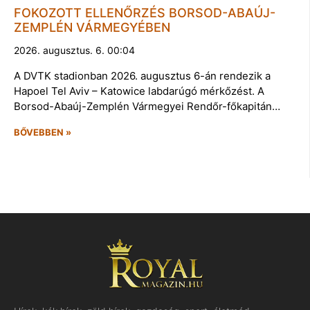
FOKOZOTT ELLENŐRZÉS BORSOD-ABAÚJ-
ZEMPLÉN VÁRMEGYÉBEN
2026. augusztus. 6. 00:04
A DVTK stadionban 2026. augusztus 6-án rendezik a
Hapoel Tel Aviv – Katowice labdarúgó mérkőzést. A
Borsod-Abaúj-Zemplén Vármegyei Rendőr-főkapitán…
BŐVEBBEN »