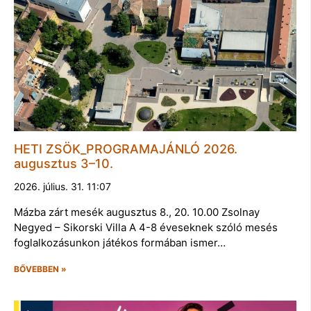
HETI ZSÖK_PROGRAMAJÁNLÓ 2026.
augusztus 3–10.
2026. július. 31. 11:07
Mázba zárt mesék augusztus 8., 20. 10.00 Zsolnay
Negyed – Sikorski Villa A 4-8 éveseknek szóló mesés
foglalkozásunkon játékos formában ismer…
BŐVEBBEN »