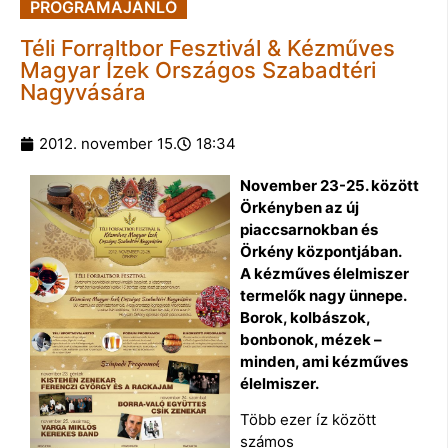
PROGRAMAJÁNLÓ
Téli Forraltbor Fesztivál & Kézműves
Magyar Ízek Országos Szabadtéri
Nagyvására
2012. november 15.
18:34
November 23-25. között
Örkényben az új
piaccsarnokban és
Örkény központjában.
A kézműves élelmiszer
termelők nagy ünnepe.
Borok, kolbászok,
bonbonok, mézek –
minden, ami kézműves
élelmiszer.
Több ezer íz között
számos