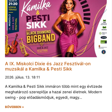
A IX. Miskolci Dixie és Jazz Fesztivál-on
muzsikál a Kamilka & Pesti Sikk
2026. július. 13. 18:11
A Kamilka & Pesti Sikk immáron több mint egy évtizede
meghatározó szereplője a hazai zenei életnek. Modern
swing - pop előadásmódjuk, egyedi, magy…
BŐVEBBEN »