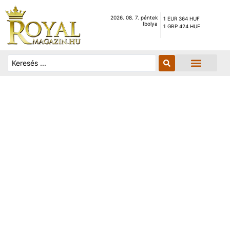
2026. 08. 7. péntek
1 EUR 364 HUF
Ibolya
1 GBP 424 HUF