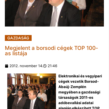
GAZDASÁG
Megjelent a borsodi cégek TOP 100-
as listája
2012. november 14.
21:46
Elektronikai és vegyipari
cégek vezetik Borsod-
Abaúj-Zemplén
megyében a gazdasági
társaságok 2011-es
adóbevallási adatai
alapján elkészített TOP