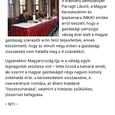
A kiadvány bemutatóján
Parragh László, a Magyar
Kereskedelmi és
Iparkamara (MKIK) elnöke
arról beszélt, hogy a
gazdasági-pénzügyi
válság évei alatt a magyar
gazdaság szereplői erőn felül teljesítettek, ennek
köszönhető, hogy az elmúlt négy évben a gazdasági
visszaesés nem haladta meg a 4 százalékot.
Ugyanakkor Magyarország így is a válság egyik
legnagyobb vesztese volt – tette hozzá a kamarai elnök,
aki szerint a magyar gazdaságot négy nagyon komoly
sokkhatás érte: a kereskedelem visszaesése, a
cserearányok romlása, az állami kiadások
“összezuhanása”, valamint a hitelpiac szűkülése,
jószerivel befagyása.
– MTI –