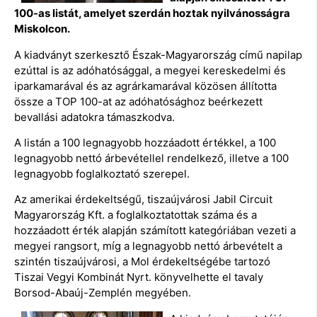
100-as listát, amelyet szerdán hoztak nyilvánosságra
Miskolcon.
A kiadványt szerkesztő Észak-Magyarország című napilap
ezúttal is az adóhatósággal, a megyei kereskedelmi és
iparkamarával és az agrárkamarával közösen állította
össze a TOP 100-at az adóhatósághoz beérkezett
bevallási adatokra támaszkodva.
A listán a 100 legnagyobb hozzáadott értékkel, a 100
legnagyobb nettó árbevétellel rendelkező, illetve a 100
legnagyobb foglalkoztató szerepel.
Az amerikai érdekeltségű, tiszaújvárosi Jabil Circuit
Magyarország Kft. a foglalkoztatottak száma és a
hozzáadott érték alapján számított kategóriában vezeti a
megyei rangsort, míg a legnagyobb nettó árbevételt a
szintén tiszaújvárosi, a Mol érdekeltségébe tartozó
Tiszai Vegyi Kombinát Nyrt. könyvelhette el tavaly
Borsod-Abaúj-Zemplén megyében.