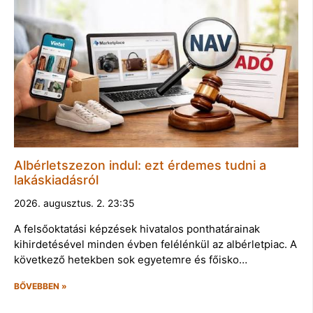
Albérletszezon indul: ezt érdemes tudni a
lakáskiadásról
2026. augusztus. 2. 23:35
A felsőoktatási képzések hivatalos ponthatárainak
kihirdetésével minden évben felélénkül az albérletpiac. A
következő hetekben sok egyetemre és főisko…
BŐVEBBEN »