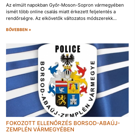
Az elmúlt napokban Győr-Moson-Sopron vármegyében
ismét több online csalás miatt érkezett feljelentés a
rendőrségre. Az elkövetők változatos módszerekk…
BŐVEBBEN »
FOKOZOTT ELLENŐRZÉS BORSOD-ABAÚJ-
ZEMPLÉN VÁRMEGYÉBEN