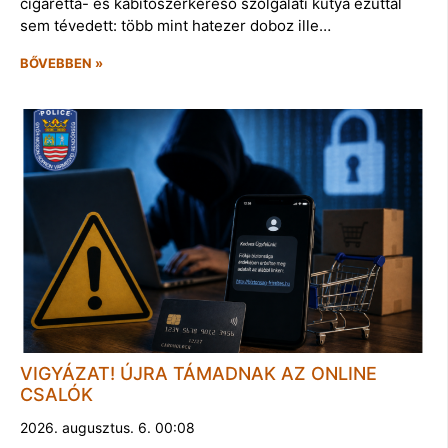
cigaretta- és kábítószerkereső szolgálati kutya ezúttal
sem tévedett: több mint hatezer doboz ille…
BŐVEBBEN »
VIGYÁZAT! ÚJRA TÁMADNAK AZ ONLINE
CSALÓK
2026. augusztus. 6. 00:08