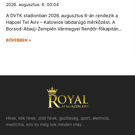
2026. augusztus. 6. 00:04
A DVTK stadionban 2026. augusztus 6-án rendezik a
Hapoel Tel Aviv – Katowice labdarúgó mérkőzést. A
Borsod-Abaúj-Zemplén Vármegyei Rendőr-főkapitán…
BŐVEBBEN »
Hírek, kék hírek, zöld hírek, gazdaság, sport, életmód,
medicina, ezo és még sok minden más…