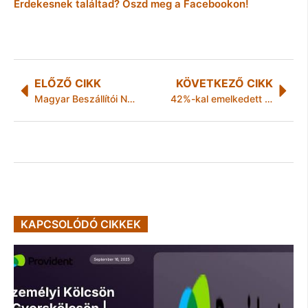
Érdekesnek találtad? Oszd meg a Facebookon!
ELŐZŐ CIKK
KÖVETKEZŐ CIKK
Magyar Beszállítói Nap a BMW müncheni Kutatás – Fejlesztési Központjában
42%-kal emelkedett az eladott bérletes helyek száma
KAPCSOLÓDÓ CIKKEK