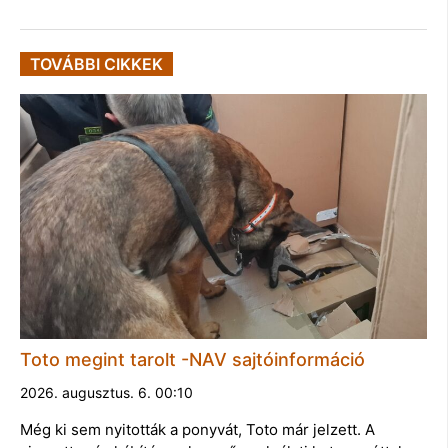
TOVÁBBI CIKKEK
Toto megint tarolt -NAV sajtóinformáció
2026. augusztus. 6. 00:10
Még ki sem nyitották a ponyvát, Toto már jelzett. A