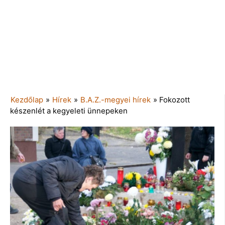
Kezdőlap
»
Hírek
»
B.A.Z.-megyei hírek
»
Fokozott
készenlét a kegyeleti ünnepeken