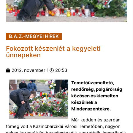
B.A.Z.-MEGYEI HÍREK
Fokozott készenlét a kegyeleti
ünnepeken
2012. november 1.
20:53
Temetőüzemeltető,
rendőrség, polgárőrség
közösen és kiemelten
készülnek a
Mindenszentekre.
Már kedden és szerdán
tömeg volt a Kazincbarcikai Városi Temetőben, nagyon
sokan keresték fel hozzátartozóik, szeretteik, ismerőseik