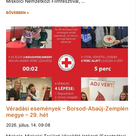
Miskolci Nemzetközi Filmfesztivál, …
BŐVEBBEN »
Véradási események – Borsod-Abaúj-Zemplén
megye – 29. hét
2026. július. 14. 09:08