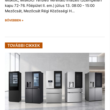
Miskolc, Miskolci Területi Vérellátó Intézeti (Szentpéteri
kapu 72-76. Főépület II. em.) július 13. 08:00 - 15:00
Mezőcsát, Mezőcsát Régi Közösségi H…
BŐVEBBEN »
TOVÁBBI CIKKEK