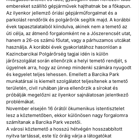
embereket szállító gépjárművek hajthatnak be a főkapun.
Az ilyenkor jellemző óriási gépjárműforgalmat és a
parkolást rendőrök és polgárőrök segítik majd. A korábbi
évek tapasztalataiból kiindulva, akinek nem a temető az
úti célja, az átmenő forgalomként ne a Jószerencsét utat,
hanem a 26-os számú főutat, vagy a párhuzamos utcákat
használja. A korábbi évek gyakorlatához hasonlóan a
Kazincbarcikai Polgárőrség tagjai idén is külön
járőrszolgálat során ellenőrzik a helyi temető rendjét, s
ügyelnek arra, hogy az ünnep mindenki számára nyugodt
és kegyelet teljes lehessen. Emellett a Barcika Park
munkatársai is kiemelt szolgálatot teljesítenek a temető
területén, civil ruhában járva ellenőrzik a sírokat és
próbálják megelőzni az ilyenkor sajnálatosan jelentkező
problémákat.
November elsején 16 órától ökumenikus istentisztelet
lesz a köztemetőben, ekkor különösen nagy forgalomra
számítanak a Barcika Park vezetői.
A városi köztemető a hosszú hétvégén hosszabbított
nyitva tartással, este tíz óráig várja a látogatókat