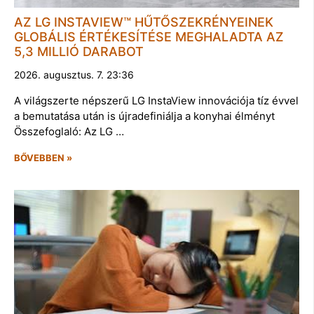
AZ LG INSTAVIEW™ HŰTŐSZEKRÉNYEINEK
GLOBÁLIS ÉRTÉKESÍTÉSE MEGHALADTA AZ
5,3 MILLIÓ DARABOT
2026. augusztus. 7. 23:36
A világszerte népszerű LG InstaView innovációja tíz évvel
a bemutatása után is újradefiniálja a konyhai élményt
Összefoglaló: Az LG …
BŐVEBBEN »