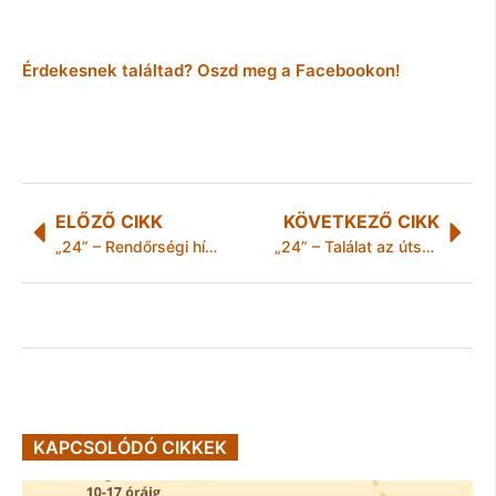
Érdekesnek találtad? Oszd meg a Facebookon!
ELŐZŐ CIKK
KÖVETKEZŐ CIKK
„24” – Rendőrségi hírek Borsod-Abaúj-Zemplén megyéből
„24” – Találat az útszélén – Rendőrségi hírek Borsod-Abaúj-Zemplén megyéből
KAPCSOLÓDÓ CIKKEK