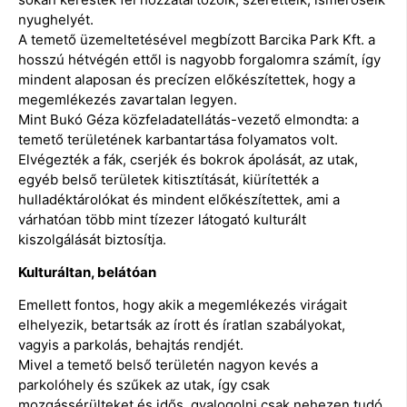
nyughelyét.
A temető üzemeltetésével megbízott Barcika Park Kft. a
hosszú hétvégén ettől is nagyobb forgalomra számít, így
mindent alaposan és precízen előkészítettek, hogy a
megemlékezés zavartalan legyen.
Mint Bukó Géza közfeladatellátás-vezető elmondta: a
temető területének karbantartása folyamatos volt.
Elvégezték a fák, cserjék és bokrok ápolását, az utak,
egyéb belső területek kitisztítását, kiürítették a
hulladéktárolókat és mindent előkészítettek, ami a
várhatóan több mint tízezer látogató kulturált
kiszolgálását biztosítja.
Kulturáltan, belátóan
Emellett fontos, hogy akik a megemlékezés virágait
elhelyezik, betartsák az írott és íratlan szabályokat,
vagyis a parkolás, behajtás rendjét.
Mivel a temető belső területén nagyon kevés a
parkolóhely és szűkek az utak, így csak
mozgássérülteket és idős, gyalogolni csak nehezen tudó