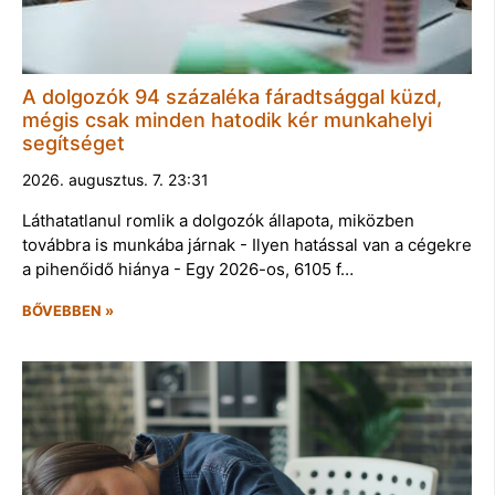
A dolgozók 94 százaléka fáradtsággal küzd,
mégis csak minden hatodik kér munkahelyi
segítséget
2026. augusztus. 7. 23:31
Láthatatlanul romlik a dolgozók állapota, miközben
továbbra is munkába járnak - Ilyen hatással van a cégekre
a pihenőidő hiánya - Egy 2026-os, 6105 f…
BŐVEBBEN »