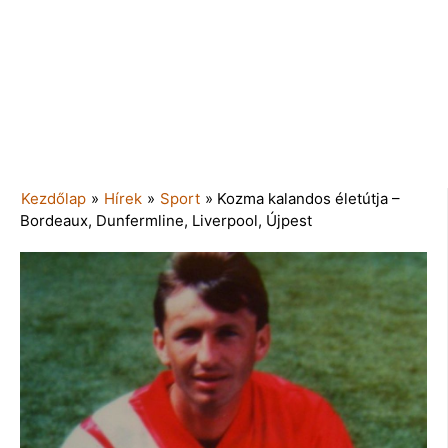
Kezdőlap
»
Hírek
»
Sport
»
Kozma kalandos életútja –
Bordeaux, Dunfermline, Liverpool, Újpest