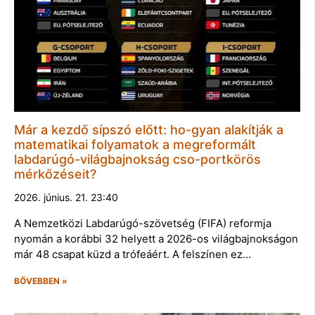
Már a kezdő sípszó előtt: ho-gyan alakítják a
matematikai folyamatok a megreformált
labdarúgó-világbajnokság cso-portkörös
mérkőzéseit?
2026. június. 21. 23:40
A Nemzetközi Labdarúgó-szövetség (FIFA) reformja
nyomán a korábbi 32 helyett a 2026-os világbajnokságon
már 48 csapat küzd a trófeáért. A felszínen ez…
BŐVEBBEN »