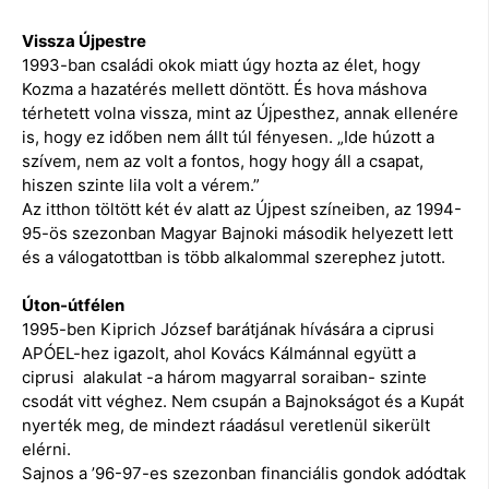
Vissza Újpestre
1993-ban családi okok miatt úgy hozta az élet, hogy
Kozma a hazatérés mellett döntött. És hova máshova
térhetett volna vissza, mint az Újpesthez, annak ellenére
is, hogy ez időben nem állt túl fényesen. „Ide húzott a
szívem, nem az volt a fontos, hogy hogy áll a csapat,
hiszen szinte lila volt a vérem.”
Az itthon töltött két év alatt az Újpest színeiben, az 1994-
95-ös szezonban Magyar Bajnoki második helyezett lett
és a válogatottban is több alkalommal szerephez jutott.
Úton-útfélen
1995-ben Kiprich József barátjának hívására a ciprusi
APÓEL-hez igazolt, ahol Kovács Kálmánnal együtt a
ciprusi alakulat -a három magyarral soraiban- szinte
csodát vitt véghez. Nem csupán a Bajnokságot és a Kupát
nyerték meg, de mindezt ráadásul veretlenül sikerült
elérni.
Sajnos a ’96-97-es szezonban financiális gondok adódtak