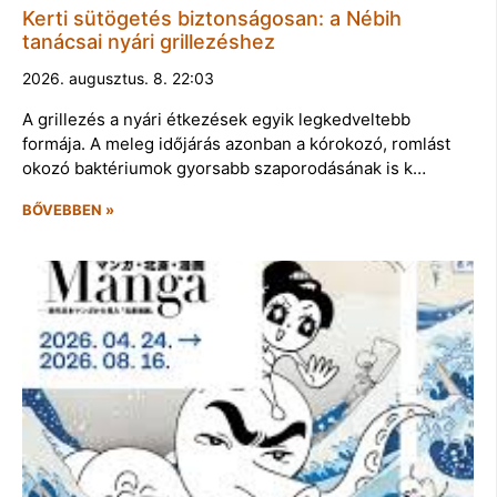
Kerti sütögetés biztonságosan: a Nébih
tanácsai nyári grillezéshez
2026. augusztus. 8. 22:03
A grillezés a nyári étkezések egyik legkedveltebb
formája. A meleg időjárás azonban a kórokozó, romlást
okozó baktériumok gyorsabb szaporodásának is k…
BŐVEBBEN »