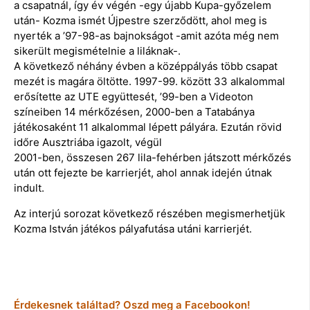
a csapatnál, így év végén -egy újabb Kupa-győzelem
után- Kozma ismét Újpestre szerződött, ahol meg is
nyerték a ’97-98-as bajnokságot -amit azóta még nem
sikerült megismételnie a liláknak-.
A következő néhány évben a középpályás több csapat
mezét is magára öltötte. 1997-99. között 33 alkalommal
erősítette az UTE együttesét, ’99-ben a Videoton
színeiben 14 mérkőzésen, 2000-ben a Tatabánya
játékosaként 11 alkalommal lépett pályára. Ezután rövid
időre Ausztriába igazolt, végül
2001-ben, összesen 267 lila-fehérben játszott mérkőzés
után ott fejezte be karrierjét, ahol annak idején útnak
indult.
Az interjú sorozat következő részében megismerhetjük
Kozma István játékos pályafutása utáni karrierjét.
Érdekesnek találtad? Oszd meg a Facebookon!