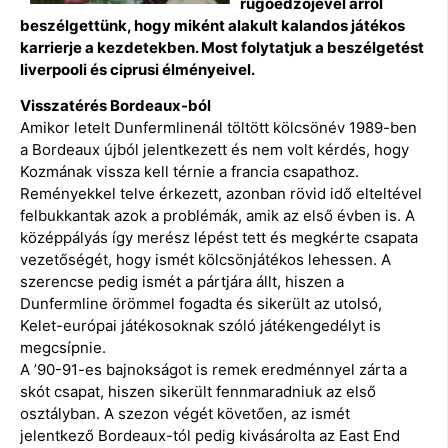
rúgóedzőjével arról
beszélgettünk, hogy miként alakult kalandos játékos
karrierje a kezdetekben. Most folytatjuk a beszélgetést
liverpooli és ciprusi élményeivel.
Visszatérés Bordeaux-ból
Amikor letelt Dunfermlinenál töltött kölcsönév 1989-ben
a Bordeaux újból jelentkezett és nem volt kérdés, hogy
Kozmának vissza kell térnie a francia csapathoz.
Reményekkel telve érkezett, azonban rövid idő elteltével
felbukkantak azok a problémák, amik az első évben is. A
középpályás így merész lépést tett és megkérte csapata
vezetőségét, hogy ismét kölcsönjátékos lehessen. A
szerencse pedig ismét a pártjára állt, hiszen a
Dunfermline örömmel fogadta és sikerült az utolsó,
Kelet-európai játékosoknak szóló játékengedélyt is
megcsípnie.
A ’90-91-es bajnokságot is remek eredménnyel zárta a
skót csapat, hiszen sikerült fennmaradniuk az első
osztályban. A szezon végét követően, az ismét
jelentkező Bordeaux-tól pedig kivásárolta az East End