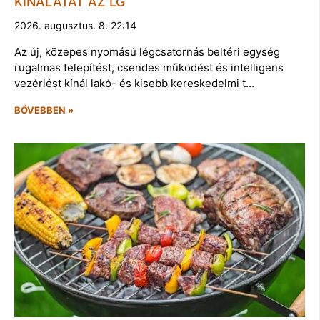
KÍNÁLATÁT AZ LG
2026. augusztus. 8. 22:14
Az új, közepes nyomású légcsatornás beltéri egység
rugalmas telepítést, csendes működést és intelligens
vezérlést kínál lakó- és kisebb kereskedelmi t…
BŐVEBBEN »