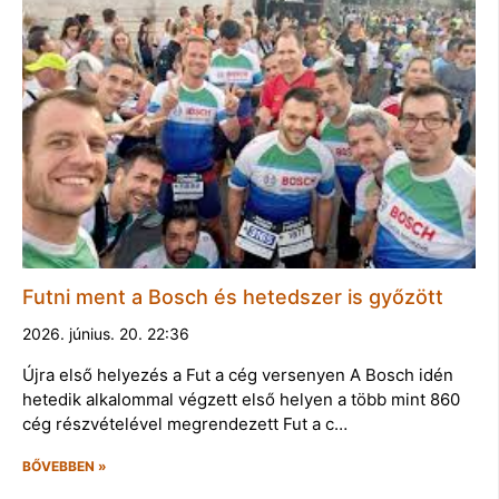
Futni ment a Bosch és hetedszer is győzött
2026. június. 20. 22:36
Újra első helyezés a Fut a cég versenyen A Bosch idén
hetedik alkalommal végzett első helyen a több mint 860
cég részvételével megrendezett Fut a c…
BŐVEBBEN »