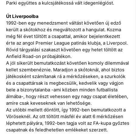
Parki együttes a kulcsjátékossá vált idegenlégióst.
Út Liverpoolba
1992-ben egy menedzsment váltást követően új edző
került a skótokhoz és megváltozott a hangulat. Kozma
még fél évet töltött a csapattal, amikor bejelentkezett
érte az angol Premier League patinás klubja, a Liverpool.
Rövid tárgyalási szakaszt követően egy hetet töltött az
Anfield Road-on próbajátékon.
A jól sikerült bemutatkozást követően komoly dilemmával
kellet szembenéznie. Maradjon a skótoknál, ahol biztos
játékosként számítanak rá a mérkőzéseken, a szurkolók
és a csapattársak is megbecsülik, kedvelik vagy vágjon
bele a bizonytalanba -ami közben minden futballista
álmába-, hogy részt vehessen egy nagy csapat életében,
amire csak keveseknek van lehetősége.
Az utóbbi mellett döntött, így 1992-ben bemutatkozott a
Vöröseknél. Az ott töltött másfél év alatt 6 mérkőzésen
léphetett pályára, 1992-ben tagja volt az FA-kupa győztes
csapatnak és feledhetetlen emlékeket szerzett.