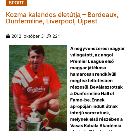
SPORT
Kozma kalandos életútja – Bordeaux,
Dunfermline, Liverpool, Újpest
2012. október 31.
22:11
A negyvenszeres magyar
válogatott, az angol
Premier League első
magyar játékosa
hamarosan rendkívüli
megtiszteltetésben
részesül. Beválasztották
a Dunfermline Hall of
Fame-be. Ennek
apropóján indult útnak
interjú sorozatunk,
melynek első részében a
Vasas Kubala Akadémia