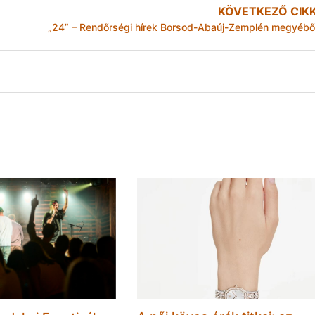
KÖVETKEZŐ CIK
„24” – Rendőrségi hírek Borsod-Abaúj-Zemplén megyébő