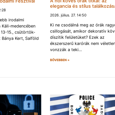
A női köves órák titkai: az
odalmi Fesztivál
elegancia és stílus találkozás
2:28
2026. július. 27. 14:50
ebb irodalmi
Ki ne csodálná meg az órák rag
a a Káli-medencében
csillogását, amikor dekoratív kö
13-15., csütörtök-
díszítik felületüket? Ezek az
Bánya Kert, Salföld
ékszerszerű karórák nem véletlen
vonzzák a teki…
BŐVEBBEN »