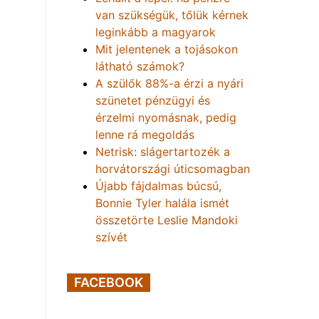
van szükségük, tőlük kérnek
leginkább a magyarok
Mit jelentenek a tojásokon
látható számok?
A szülők 88%-a érzi a nyári
szünetet pénzügyi és
érzelmi nyomásnak, pedig
lenne rá megoldás
Netrisk: slágertartozék a
horvátországi úticsomagban
Újabb fájdalmas búcsú,
Bonnie Tyler halála ismét
összetörte Leslie Mandoki
szívét
FACEBOOK