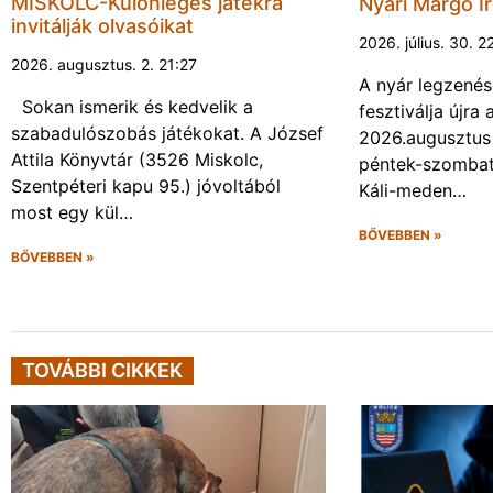
MISKOLC-Különleges játékra
Nyári Margó Ir
invitálják olvasóikat
2026. július. 30. 2
2026. augusztus. 2. 21:27
A nyár legzenés
Sokan ismerik és kedvelik a
fesztiválja újr
szabadulószobás játékokat. A József
2026.augusztus 
Attila Könyvtár (3526 Miskolc,
péntek-szombat 
Szentpéteri kapu 95.) jóvoltából
Káli-meden…
most egy kül…
BŐVEBBEN »
BŐVEBBEN »
TOVÁBBI CIKKEK