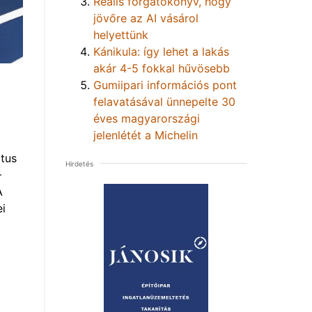
Reális forgatókönyv, hogy
jövőre az AI vásárol
helyettünk
Kánikula: így lehet a lakás
akár 4-5 fokkal hűvösebb
Gumiipari információs pont
felavatásával ünnepelte 30
éves magyarországi
jelenlétét a Michelin
tus
Hirdetés
–
A
i