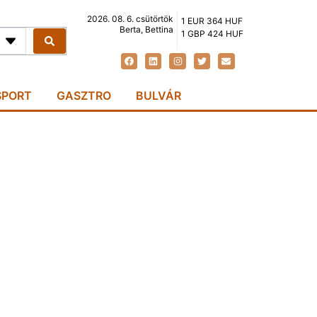
2026. 08. 6. csütörtök
1 EUR 364 HUF
Berta, Bettina
1 GBP 424 HUF
SPORT
GASZTRO
BULVÁR