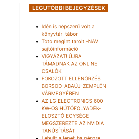
LEGUTÓBBI BEJEGYZÉSEK
Idén is népszerű volt a
könyvtári tábor
Toto megint tarolt -NAV
sajtóinformáció
VIGYÁZAT! ÚJRA
TÁMADNAK AZ ONLINE
CSALÓK
FOKOZOTT ELLENŐRZÉS
BORSOD-ABAÚJ-ZEMPLÉN
VÁRMEGYÉBEN
AZ LG ELECTRONICS 600
KW-OS HŰTŐFOLYADÉK-
ELOSZTÓ EGYSÉGE
MEGSZEREZTE AZ NVIDIA
TANÚSÍTÁSÁT
Lehullt a lepel: ha pénzre