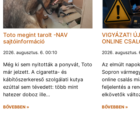
Toto megint tarolt -NAV
VIGYÁZAT! Ú
sajtóinformáció
ONLINE CSA
2026. augusztus. 6. 00:10
2026. augusztus. 
Még ki sem nyitották a ponyvát, Toto
Az elmúlt napo
már jelzett. A cigaretta- és
Sopron vármegy
kábítószerkereső szolgálati kutya
online csalás mi
ezúttal sem tévedett: több mint
feljelentés a re
hatezer doboz ille…
elkövetők vált
BŐVEBBEN »
BŐVEBBEN »