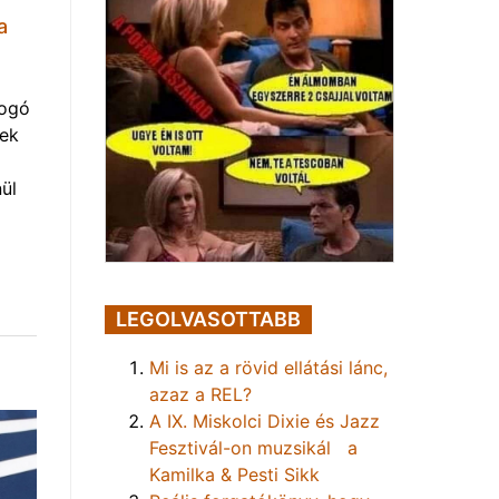
a
yogó
vek
ül
LEGOLVASOTTABB
Mi is az a rövid ellátási lánc,
azaz a REL?
A IX. Miskolci Dixie és Jazz
Fesztivál-on muzsikál a
Kamilka & Pesti Sikk