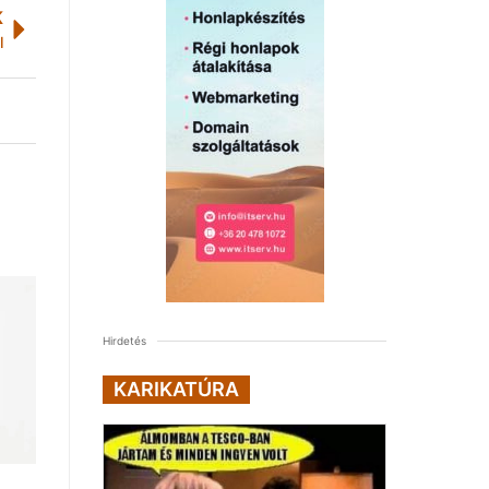
K
l
Hirdetés
KARIKATÚRA