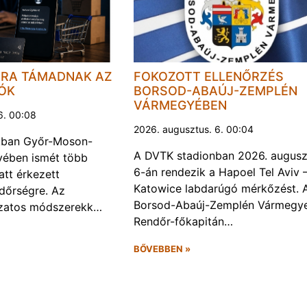
JRA TÁMADNAK AZ
FOKOZOTT ELLENŐRZÉS
LÓK
BORSOD-ABAÚJ-ZEMPLÉN
VÁRMEGYÉBEN
6. 00:08
2026. augusztus. 6. 00:04
kban Győr-Moson-
A DVTK stadionban 2026. augusz
ében ismét több
6-án rendezik a Hapoel Tel Aviv 
att érkezett
Katowice labdarúgó mérkőzést. 
ndőrségre. Az
Borsod-Abaúj-Zemplén Vármegye
ozatos módszerekk…
Rendőr-főkapitán…
BŐVEBBEN »