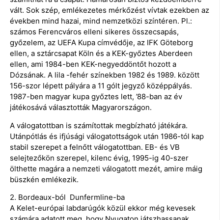
vált. Sok szép, emlékezetes mérkőzést vívtak ezekben az
években mind hazai, mind nemzetközi színtéren. Pl.:
számos Ferencváros elleni sikeres összecsapás,
győzelem, az UEFA Kupa címvédője, az IFK Göteborg
ellen, a sztárcsapat Köln és a KEK-győztes Aberdeen
ellen, ami 1984-ben KEK-negyeddöntőt hozott a
Dózsának. A lila -fehér színekben 1982 és 1989. között
156-szor lépett pályára a 11 gólt jegyző középpályás.
1987-ben magyar kupa győztes lett, ’88-ban az év
játékosává választották Magyarországon.
A válogatottban is számítottak megbízható játékára.
Utánpótlás és ifjúsági válogatottságok után 1986-tól kap
stabil szerepet a felnőtt válogatottban. EB- és VB
selejtezőkön szerepel, kilenc évig, 1995-ig 40-szer
ölthette magára a nemzeti válogatott mezét, amire máig
büszkén emlékezik.
2. Bordeaux-ból Dunfermline-ba
A Kelet-európai labdarúgók közül ekkor még kevesek
számára adatott meg, hogy Nyugaton játszhassanak.