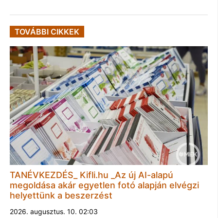
TOVÁBBI CIKKEK
TANÉVKEZDÉS_ Kifli.hu _Az új AI-alapú
megoldása akár egyetlen fotó alapján elvégzi
helyettünk a beszerzést
2026. augusztus. 10. 02:03