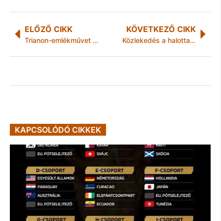
ELŐZŐ CIKK
KÖVETKEZŐ CIKK
Trianon-emlékművet avatnak a Jobbik javaslatára
Közlekedés a halottak napi hosszú hétvégén
KAPCSOLÓDÓ CIKKEK