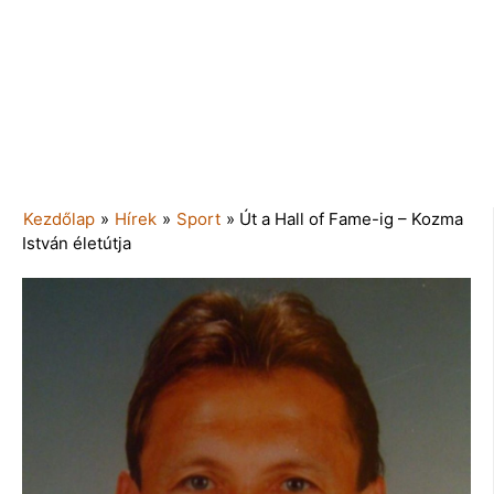
Kezdőlap
»
Hírek
»
Sport
»
Út a Hall of Fame-ig – Kozma
István életútja