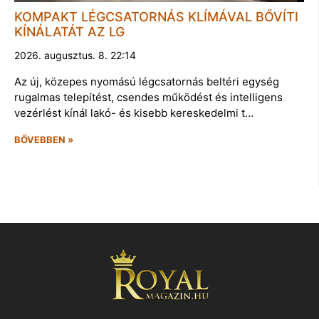
KOMPAKT LÉGCSATORNÁS KLÍMÁVAL BŐVÍTI
KÍNÁLATÁT AZ LG
2026. augusztus. 8. 22:14
Az új, közepes nyomású légcsatornás beltéri egység
rugalmas telepítést, csendes működést és intelligens
vezérlést kínál lakó- és kisebb kereskedelmi t…
BŐVEBBEN »