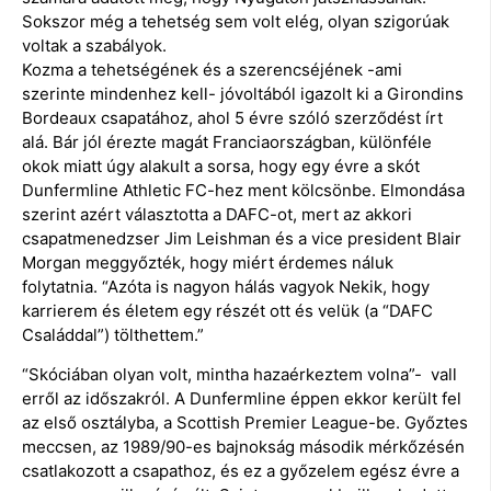
Sokszor még a tehetség sem volt elég, olyan szigorúak
voltak a szabályok.
Kozma a tehetségének és a szerencséjének -ami
szerinte mindenhez kell- jóvoltából igazolt ki a Girondins
Bordeaux csapatához, ahol 5 évre szóló szerződést írt
alá. Bár jól érezte magát Franciaországban, különféle
okok miatt úgy alakult a sorsa, hogy egy évre a skót
Dunfermline Athletic FC-hez ment kölcsönbe. Elmondása
szerint azért választotta a DAFC-ot, mert az akkori
csapatmenedzser Jim Leishman és a vice president Blair
Morgan meggyőzték, hogy miért érdemes náluk
folytatnia. “Azóta is nagyon hálás vagyok Nekik, hogy
karrierem és életem egy részét ott és velük (a “DAFC
Családdal”) tölthettem.”
“Skóciában olyan volt, mintha hazaérkeztem volna”- vall
erről az időszakról. A Dunfermline éppen ekkor került fel
az első osztályba, a Scottish Premier League-be. Győztes
meccsen, az 1989/90-es bajnokság második mérkőzésén
csatlakozott a csapathoz, és ez a győzelem egész évre a