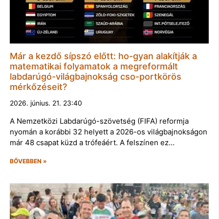
Már a kezdő sípszó előtt: ho-gyan alakítják a
matematikai folyamatok a megreformált
labdarúgó-világbajnokság cso-portkörös
mérkőzéseit?
2026. június. 21. 23:40
A Nemzetközi Labdarúgó-szövetség (FIFA) reformja
nyomán a korábbi 32 helyett a 2026-os világbajnokságon
már 48 csapat küzd a trófeáért. A felszínen ez…
BŐVEBBEN »