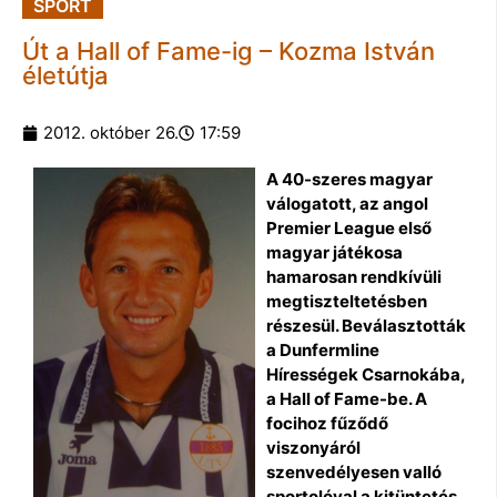
SPORT
Út a Hall of Fame-ig – Kozma István
életútja
2012. október 26.
17:59
A 40-szeres magyar
válogatott, az angol
Premier League első
magyar játékosa
hamarosan rendkívüli
megtiszteltetésben
részesül. Beválasztották
a Dunfermline
Hírességek Csarnokába,
a Hall of Fame-be. A
focihoz fűződő
viszonyáról
szenvedélyesen valló
sportolóval a kitüntetés