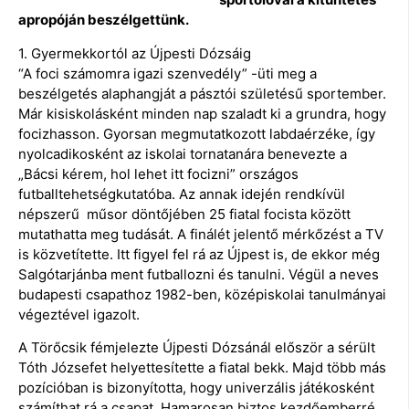
apropóján beszélgettünk.
1. Gyermekkortól az Újpesti Dózsáig
“A foci számomra igazi szenvedély” -üti meg a
beszélgetés alaphangját a pásztói születésű sportember.
Már kisiskolásként minden nap szaladt ki a grundra, hogy
focizhasson. Gyorsan megmutatkozott labdaérzéke, így
nyolcadikosként az iskolai tornatanára benevezte a
„Bácsi kérem, hol lehet itt focizni” országos
futballtehetségkutatóba. Az annak idején rendkívül
népszerű műsor döntőjében 25 fiatal focista között
mutathatta meg tudását. A finálét jelentő mérkőzést a TV
is közvetítette. Itt figyel fel rá az Újpest is, de ekkor még
Salgótarjánba ment futballozni és tanulni. Végül a neves
budapesti csapathoz 1982-ben, középiskolai tanulmányai
végeztével igazolt.
A Törőcsik fémjelezte Újpesti Dózsánál először a sérült
Tóth Józsefet helyettesítette a fiatal bekk. Majd több más
pozícióban is bizonyította, hogy univerzális játékosként
számíthat rá a csapat. Hamarosan biztos kezdőemberré