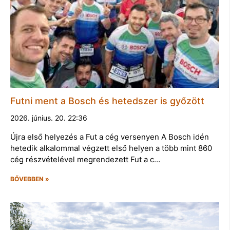
Futni ment a Bosch és hetedszer is győzött
2026. június. 20. 22:36
Újra első helyezés a Fut a cég versenyen A Bosch idén
hetedik alkalommal végzett első helyen a több mint 860
cég részvételével megrendezett Fut a c…
BŐVEBBEN »