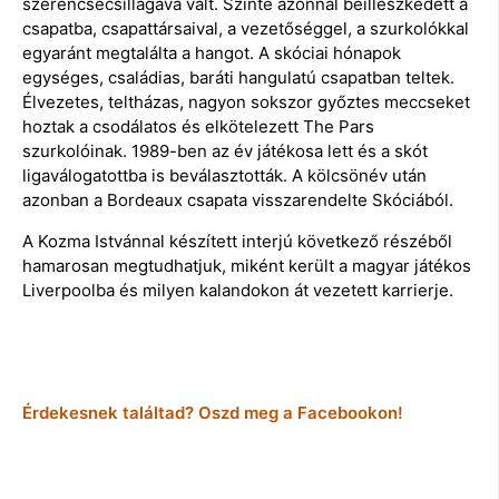
szerencsecsillagává vált. Szinte azonnal beilleszkedett a
csapatba, csapattársaival, a vezetőséggel, a szurkolókkal
egyaránt megtalálta a hangot. A skóciai hónapok
egységes, családias, baráti hangulatú csapatban teltek.
Élvezetes, teltházas, nagyon sokszor győztes meccseket
hoztak a csodálatos és elkötelezett The Pars
szurkolóinak. 1989-ben az év játékosa lett és a skót
ligaválogatottba is beválasztották. A kölcsönév után
azonban a Bordeaux csapata visszarendelte Skóciából.
A Kozma Istvánnal készített interjú következő részéből
hamarosan megtudhatjuk, miként került a magyar játékos
Liverpoolba és milyen kalandokon át vezetett karrierje.
Érdekesnek találtad? Oszd meg a Facebookon!