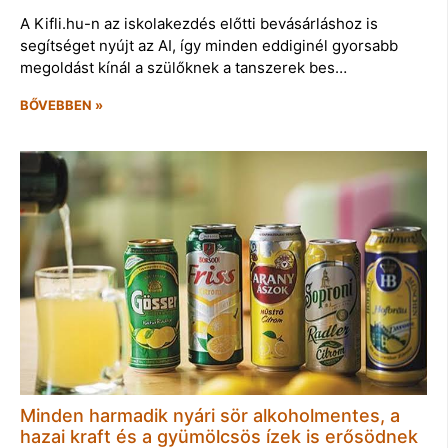
A Kifli.hu-n az iskolakezdés előtti bevásárláshoz is
segítséget nyújt az AI, így minden eddiginél gyorsabb
megoldást kínál a szülőknek a tanszerek bes…
BŐVEBBEN »
Minden harmadik nyári sör alkoholmentes, a
hazai kraft és a gyümölcsös ízek is erősödnek