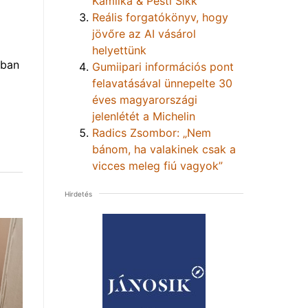
Kamilka & Pesti Sikk
Reális forgatókönyv, hogy
jövőre az AI vásárol
helyettünk
nban
Gumiipari információs pont
felavatásával ünnepelte 30
éves magyarországi
jelenlétét a Michelin
Radics Zsombor: „Nem
bánom, ha valakinek csak a
vicces meleg fiú vagyok”
Hirdetés