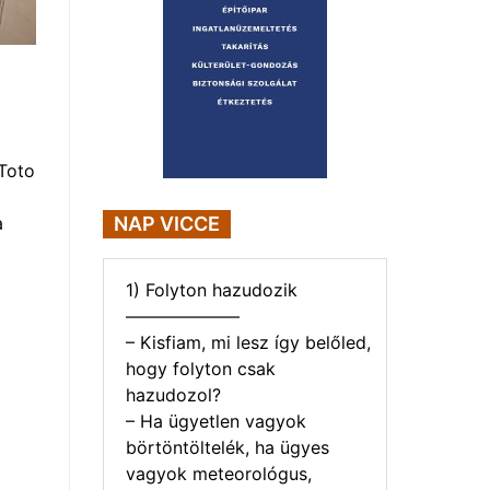
Toto
a
NAP VICCE
1) Folyton hazudozik
——————–
– Kisfiam, mi lesz így belőled,
hogy folyton csak
hazudozol?
– Ha ügyetlen vagyok
börtöntöltelék, ha ügyes
vagyok meteorológus,