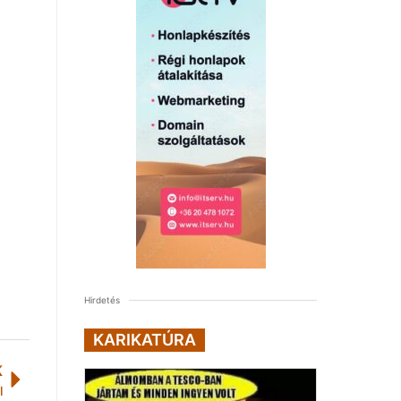
Hirdetés
KARIKATÚRA
K
l