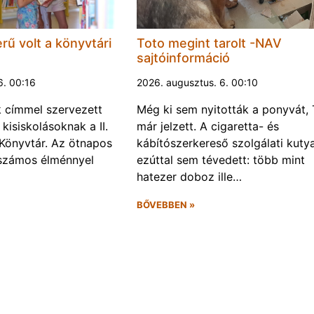
rű volt a könyvtári
Toto megint tarolt -NAV
sajtóinformáció
6. 00:16
2026. augusztus. 6. 00:10
k címmel szervezett
Még ki sem nyitották a ponyvát, 
kisiskolásoknak a II.
már jelzett. A cigaretta- és
Könyvtár. Az ötnapos
kábítószerkereső szolgálati kuty
számos élménnyel
ezúttal sem tévedett: több mint
hatezer doboz ille…
BŐVEBBEN »