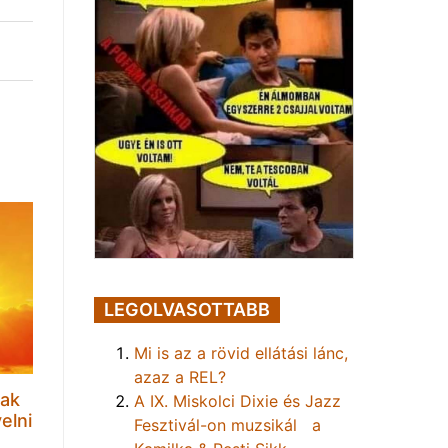
LEGOLVASOTTABB
Mi is az a rövid ellátási lánc,
azaz a REL?
sak
A IX. Miskolci Dixie és Jazz
elni
Fesztivál-on muzsikál a