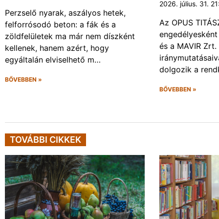
2026. július. 31. 2
Perzselő nyarak, aszályos hetek,
Az OPUS TITÁSZ 
felforrósodó beton: a fák és a
engedélyesként
zöldfelületek ma már nem díszként
és a MAVIR Zrt.
kellenek, hanem azért, hogy
iránymutatásai
egyáltalán elviselhető m…
dolgozik a rendk
BŐVEBBEN »
BŐVEBBEN »
TOVÁBBI CIKKEK