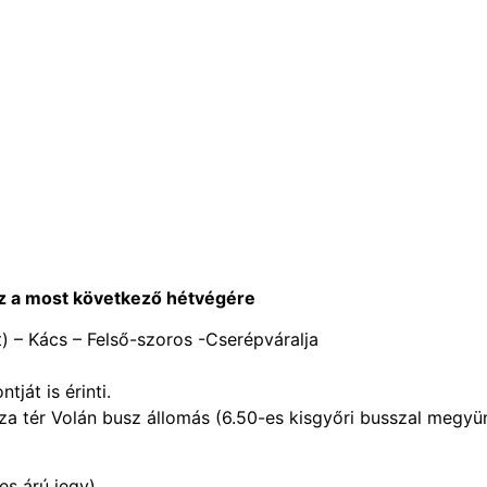
ez a most következő hétvégére
) – Kács – Felső-szoros -Cserépváralja
ját is érinti.
úza tér Volán busz állomás (6.50-es kisgyőri busszal megyü
es árú jegy)