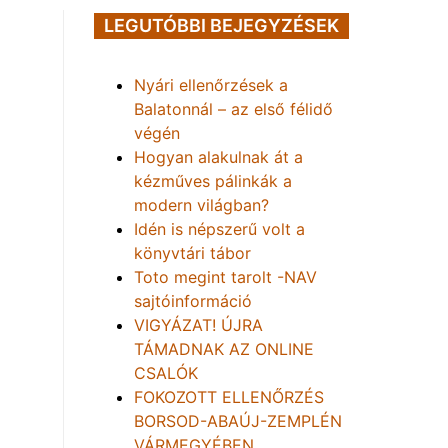
LEGUTÓBBI BEJEGYZÉSEK
Nyári ellenőrzések a
Balatonnál – az első félidő
végén
Hogyan alakulnak át a
kézműves pálinkák a
modern világban?
Idén is népszerű volt a
könyvtári tábor
Toto megint tarolt -NAV
sajtóinformáció
VIGYÁZAT! ÚJRA
TÁMADNAK AZ ONLINE
CSALÓK
FOKOZOTT ELLENŐRZÉS
BORSOD-ABAÚJ-ZEMPLÉN
VÁRMEGYÉBEN