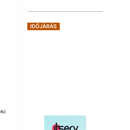
IDŐJÁRÁS
nk)