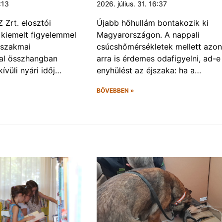
1:13
2026. július. 31. 16:37
Zrt. elosztói
Újabb hőhullám bontakozik ki
 kiemelt figyelemmel
Magyarországon. A nappali
 szakmai
csúcshőmérsékletek mellett azo
val összhangban
arra is érdemes odafigyelni, ad-e
ívüli nyári időj…
enyhülést az éjszaka: ha a…
BŐVEBBEN »