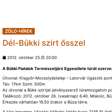
ZÖLD-HÍREK
Dél-Bükki szirt ősszel
2012. október 25.
20:00
A Bükki Fiatalok Természetjáró Egyesülete túrát szerv
Útvonal: Kisgyőr-Mocsolyástelep – Latorvár (igazoló pont
Táv: 17km Szint: 500m
Az útvonal a Bükk szirtjei jelvényszerző túramozgalom pont
Találkozó: 2012. október 28. (vasárnap) 6.40. Miskolc, B
Érkezés várhatóan 16.50 órakor a Búza térre.
A túra ingyenes. Utazási költség: Volán busz: 2145 Ft (telj