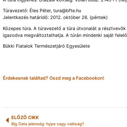
Túravezető: Éles Péter, tura@bfte.hu
Jelentkezés határidő: 2012. október 26. (péntek)
Közepes túra. A túravezető a túra útvonalát a résztvevők
igazodva megváltoztathatja. A túrán mindenki saját felelő
Bükki Fiatalok Természetjáró Egyesülete
Érdekesnek találtad? Oszd meg a Facebookon!
ELŐZŐ CIKK
Big Data jelenség: hype vagy valóság?