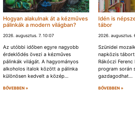
Hogyan alakulnak át a kézműves
Idén is népsze
pálinkák a modern világban?
tábor
2026. augusztus. 7. 10:07
2026. augusztus. 
Az utóbbi időben egyre nagyobb
Szünidei mozai
érdeklődés övezi a kézműves
napközis tábort 
pálinkák világát. A hagyományos
Rákóczi Ferenc 
alkoholos italok között a pálinka
program során 
különösen kedvelt a közép…
gazdagodhat…
BŐVEBBEN »
BŐVEBBEN »