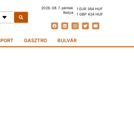
2026. 08. 7. péntek
1 EUR 364 HUF
Ibolya
1 GBP 424 HUF
SPORT
GASZTRO
BULVÁR