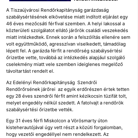
A Tiszaújvárosi Rendőrkapitányság garázdaság
szabálysértésének elkövetése miatt indított eljárást egy
46 éves mezőcsáti férfival szemben. A helyi lakossal a
közterületi szolgálatot ellátó járőrök családi veszekedés
miatt intézkedtek. Ennek során a felszólítás ellenére sem
volt együttműködő, agresszívan viselkedett, támadólag
lépett fel. A garázda férfit a rendőrség szabálysértési
őrizetbe vette, továbbá az intézkedés alapjául szolgáló
cselekmény miatt vele szemben ideiglenes megelőző
távoltartást rendelt el.
Az Edelényi Rendőrkapitányság Szendrői
Rendőrőrsének járőrei az egyik erdőrészen értek tetten
egy 28 éves szendrői férfit amint kézikocsin tüzifát tolt,
melyet engedély nélkül szedett. A fatolvajt a rendőrök
szabálysértési őrizetbe vették.
Egy 31 éves férfi Miskolcon a Vörösmarty úton
kisteherautójával úgy vett részt a közúti forgalomban,
hogy vezetői engedéllyel nem rendelkezett. Az