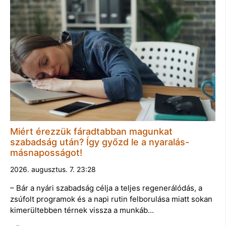
Miért érezzük fáradtabban magunkat
szabadság után? Így győzd le a nyaralás-
másnaposságot!
2026. augusztus. 7. 23:28
– Bár a nyári szabadság célja a teljes regenerálódás, a
zsúfolt programok és a napi rutin felborulása miatt sokan
kimerültebben térnek vissza a munkáb…