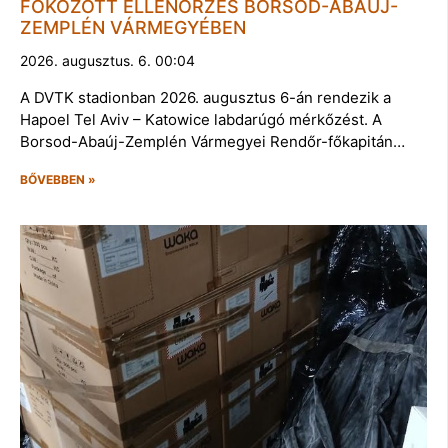
FOKOZOTT ELLENŐRZÉS BORSOD-ABAÚJ-
ZEMPLÉN VÁRMEGYÉBEN
2026. augusztus. 6. 00:04
A DVTK stadionban 2026. augusztus 6-án rendezik a
Hapoel Tel Aviv – Katowice labdarúgó mérkőzést. A
Borsod-Abaúj-Zemplén Vármegyei Rendőr-főkapitán…
BŐVEBBEN »