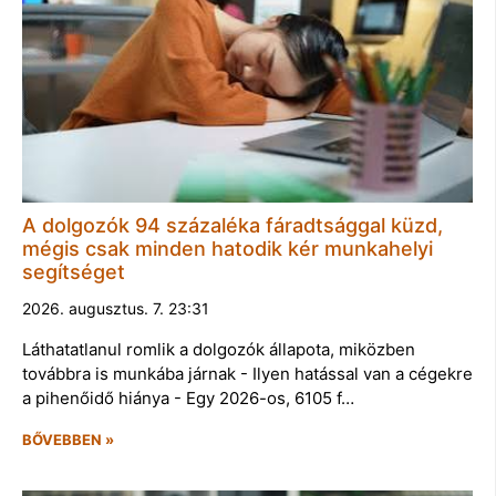
A dolgozók 94 százaléka fáradtsággal küzd,
mégis csak minden hatodik kér munkahelyi
segítséget
2026. augusztus. 7. 23:31
Láthatatlanul romlik a dolgozók állapota, miközben
továbbra is munkába járnak - Ilyen hatással van a cégekre
a pihenőidő hiánya - Egy 2026-os, 6105 f…
BŐVEBBEN »