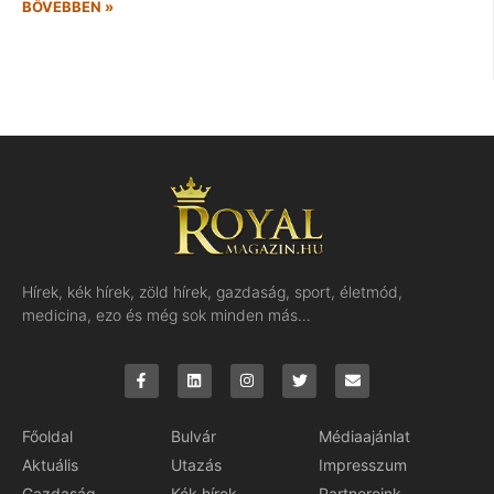
BŐVEBBEN »
Hírek, kék hírek, zöld hírek, gazdaság, sport, életmód,
medicina, ezo és még sok minden más…
Főoldal
Bulvár
Médiaajánlat
Aktuális
Utazás
Impresszum
Gazdaság
Kék hírek
Partnereink