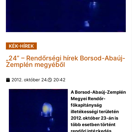
KÉK-HÍREK
„24” – Rendőrségi hírek Borsod-Abaúj-
Zemplén megyéből
2012. október 24.
20:42
A Borsod-Abaúj-Zemplén
Megyei Rendőr-
főkapitányság
illetékességi területén
2012. október 23-án is
több esetben történt
rendőri intézkedés.