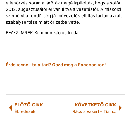
ellenőrzés során a járőrök megállapították, hogy a sofőr
2012. augusztusától el van tiltva a vezetéstől. A miskolci
személyt a rendőrség járművezetés eltiltás tartama alatt
szabálysértése miatt őrizetbe vette.
B-A-Z. MRFK Kommunikációs Iroda
Érdekesnek találtad? Oszd meg a Facebookon!
ELŐZŐ CIKK
KÖVETKEZŐ CIKK
Ébredések
Rács a vasért – Tíz hónapot kapott a fémtolvaj