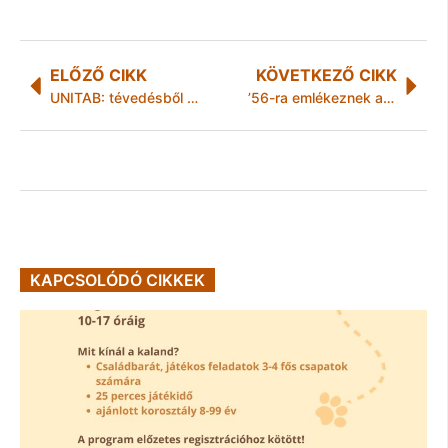
ELŐZŐ CIKK
KÖVETKEZŐ CIKK
UNITAB: tévedésből ne szüntessenek meg magyar és európai munkahelyeket!
’56-ra emlékeznek a Miskolci Egyetemen
KAPCSOLÓDÓ CIKKEK