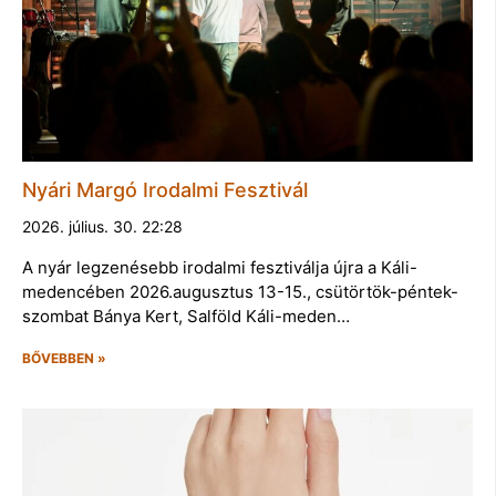
Nyári Margó Irodalmi Fesztivál
2026. július. 30. 22:28
A nyár legzenésebb irodalmi fesztiválja újra a Káli-
medencében 2026.augusztus 13-15., csütörtök-péntek-
szombat Bánya Kert, Salföld Káli-meden…
BŐVEBBEN »