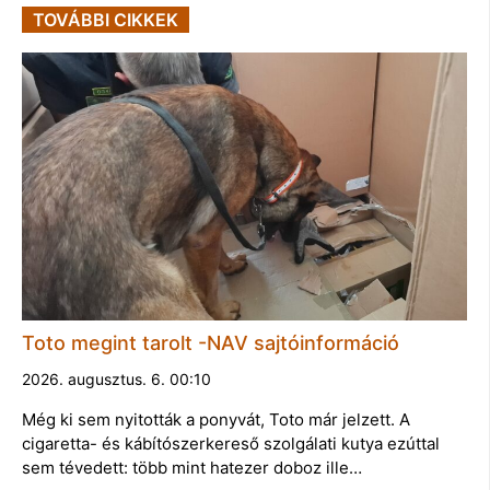
TOVÁBBI CIKKEK
Toto megint tarolt -NAV sajtóinformáció
2026. augusztus. 6. 00:10
Még ki sem nyitották a ponyvát, Toto már jelzett. A
cigaretta- és kábítószerkereső szolgálati kutya ezúttal
sem tévedett: több mint hatezer doboz ille…