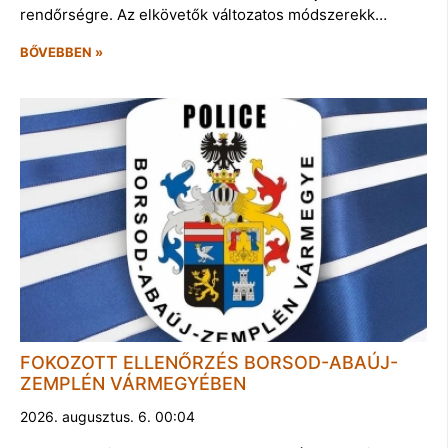
rendőrségre. Az elkövetők változatos módszerekk…
BŐVEBBEN »
FOKOZOTT ELLENŐRZÉS BORSOD-ABAÚJ-
ZEMPLÉN VÁRMEGYÉBEN
2026. augusztus. 6. 00:04