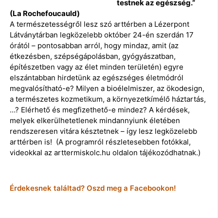
testnek az egészség.”
(La Rochefoucauld)
A természetességről lesz szó arttérben a Lézerpont
Látványtárban legközelebb október 24-én szerdán 17
órától – pontosabban arról, hogy mindaz, amit (az
étkezésben, szépségápolásban, gyógyászatban,
építészetben vagy az élet minden területén) egyre
elszántabban hirdetünk az egészséges életmódról
megvalósítható-e? Milyen a bioélelmiszer, az ökodesign,
a természetes kozmetikum, a környezetkímélő háztartás,
…? Elérhető és megfizethető-e mindez? A kérdések,
melyek elkerülhetetlenek mindannyiunk életében
rendszeresen vitára késztetnek – így lesz legközelebb
arttérben is! (A programról részletesebben fotókkal,
videokkal az arttermiskolc.hu oldalon tájékozódhatnak.)
Érdekesnek találtad? Oszd meg a Facebookon!