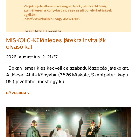
MISKOLC-Különleges játékra invitálják
olvasóikat
2026. augusztus. 2. 21:27
Sokan ismerik és kedvelik a szabadulószobás játékokat.
A József Attila Könyvtár (3526 Miskolc, Szentpéteri kapu
95.) jóvoltából most egy kül…
BŐVEBBEN »