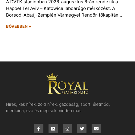
A DVTK stadionban 2026. augusztus 6-án rendezik a
Hapoel Tel Aviv – Katowice labdarúgó mérkőzést. A
Borsod-Abaúj-Zemplén Vármegyei Rendőr-főkapitán…
BŐVEBBEN »
Hírek, kék hírek, zöld hírek, gazdaság, sport, életmód,
medicina, ezo és még sok minden más…