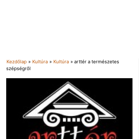
Kezdőlap
»
Kultúra
»
Kultúra
»
arttér a természetes
szépségről