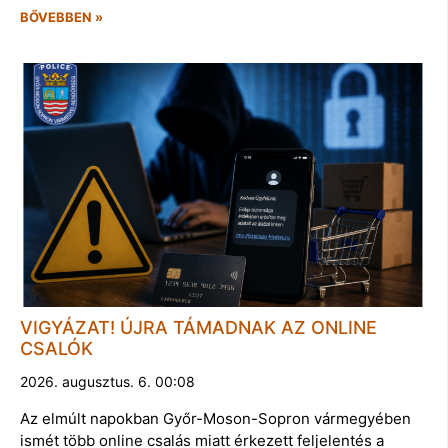
BŐVEBBEN »
VIGYÁZAT! ÚJRA TÁMADNAK AZ ONLINE
CSALÓK
2026. augusztus. 6. 00:08
Az elmúlt napokban Győr-Moson-Sopron vármegyében
ismét több online csalás miatt érkezett feljelentés a