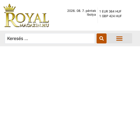
2026. 08. 7. péntek
1 EUR 364 HUF
Ibolya
1 GBP 424 HUF