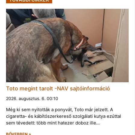
Toto megint tarolt -NAV sajtóinformáció
2026. augusztus. 6. 00:10
Még ki sem nyitották a ponyvát, Toto már jelzett. A
cigaretta- és kábítószerkereső szolgálati kutya ezúttal
sem tévedett: több mint hatezer doboz ille…
BŐVEBBEN »