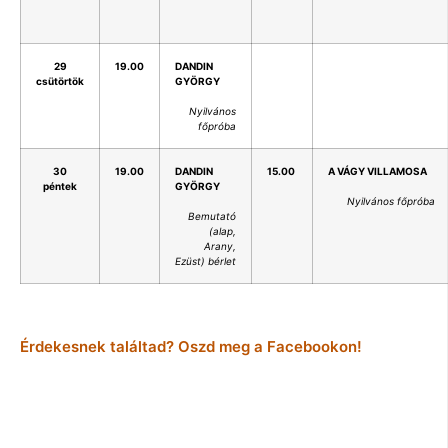
29
19.00
DANDIN
.
.
csütörtök
GYÖRGY
Nyilvános
főpróba
30
19.00
DANDIN
15.00
A VÁGY VILLAMOSA
péntek
GYÖRGY
Nyilvános főpróba
Bemutató
(alap,
Arany,
Ezüst) bérlet
Érdekesnek találtad? Oszd meg a Facebookon!