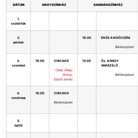
DÁTUM
NAGYSZÍNHÁZ
KAMARASZÍNHÁZ
1.
.
.
.
.
csütörtök
2.
.
.
19.00
ÉN ÉS A KISÖCSÉM
péntek
Bérletszünet
3.
19.00
CHICAGO
15.00
Óz, A NAGY
szombat
VARÁZSLÓ
Csiky (Alap,
Arany,
Bérletszünet
Ezüst) bérlet
4.
19.00
CHICAGO
.
.
vasárnap
Bérletszünet
5.
.
.
.
.
hétfő