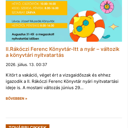
II.Rákóczi Ferenc Könyvtár-Itt a nyár – változik
a könyvtári nyitvatartás
2026. július. 13. 00:37
Kitört a vakáció, véget ért a vizsgaidőszak és ehhez
igazodik a II. Rákóczi Ferenc Könyvtár nyári nyitvatartási
ideje is. A mostani változás június 29…
BŐVEBBEN »
TOVÁBBI CIKKEK