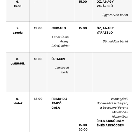
6.
.
.
15.00
ÓZ, A NAGY
kedd
VARÁZSLÓ
Egyszervolt bérlet
7.
19.00
CHICAGO
15.00
ÓZ, A NAGY
szerda
VARÁZSLÓ
Lehár (Alap,
Arany,
Dömdödöm bérlet
Ezüst) bérlet
8.
18.00
ÚRI MURI
.
.
csütörtök
Schiller ifj.
bérlet
9.
18.00
PRÍMA-DÍJ
Vendégjáték
péntek
ÁTADÓ
Hódmezővásárhelyen,
GÁLA
a Bessenyei Ferenc
Művelődési
központban
ÉN ÉS A KISÖCSÉM
15.00
ÉN ÉS A KISÖCSÉM
20.00