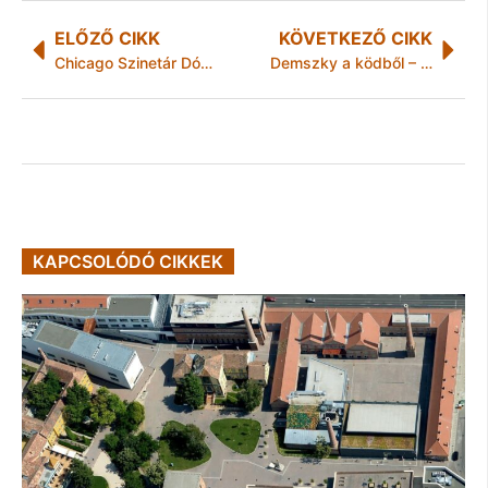
ELŐZŐ CIKK
KÖVETKEZŐ CIKK
Chicago Szinetár Dórával és Ullmann Mónikával Miskolcon
Demszky a ködből – Új thriller borzolja a fővárosiak idegeit
KAPCSOLÓDÓ CIKKEK