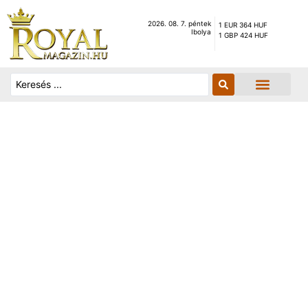
2026. 08. 7. péntek
1 EUR 364 HUF
Ibolya
1 GBP 424 HUF