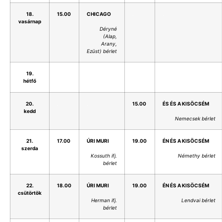
18.
15.00
CHICAGO
.
.
vasárnap
Déryné
(Alap,
Arany,
Ezüst) bérlet
19.
.
.
.
.
hétfő
20.
.
.
15.00
ÉS ÉS A KISÖCSÉM
kedd
Nemecsek bérlet
21.
17.00
ÚRI MURI
19.00
ÉN ÉS A KISÖCSÉM
szerda
Kossuth ifj.
Némethy bérlet
bérlet
22.
18.00
ÚRI MURI
19.00
ÉN ÉS A KISÖCSÉM
csütörtök
Herman ifj.
Lendvai bérlet
bérlet