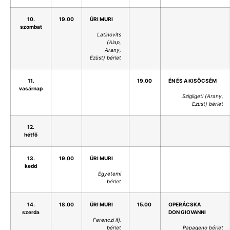
10.
19.00
ÚRI MURI
.
.
szombat
Latinovits
(Alap,
Arany,
Ezüst) bérlet
11.
.
.
19.00
ÉN ÉS A KISÖCSÉM
vasárnap
Szigligeti (Arany,
Ezüst) bérlet
12.
.
.
.
.
hétfő
13.
19.00
ÚRI MURI
.
.
kedd
Egyetemi
bérlet
14.
18.00
ÚRI MURI
15.00
OPERÁCSKA
szerda
DON GIOVANNI
Ferenczi ifj.
bérlet
Papageno bérlet