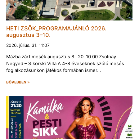
HETI ZSÖK_PROGRAMAJÁNLÓ 2026.
augusztus 3–10.
2026. július. 31. 11:07
Mázba zárt mesék augusztus 8., 20. 10.00 Zsolnay
Negyed – Sikorski Villa A 4-8 éveseknek szóló mesés
foglalkozásunkon játékos formában ismer…
BŐVEBBEN »