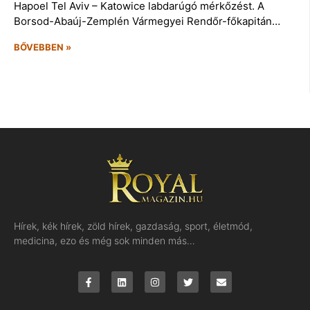
Hapoel Tel Aviv – Katowice labdarúgó mérkőzést. A
Borsod-Abaúj-Zemplén Vármegyei Rendőr-főkapitán…
BŐVEBBEN »
Hírek, kék hírek, zöld hírek, gazdaság, sport, életmód,
medicina, ezo és még sok minden más…