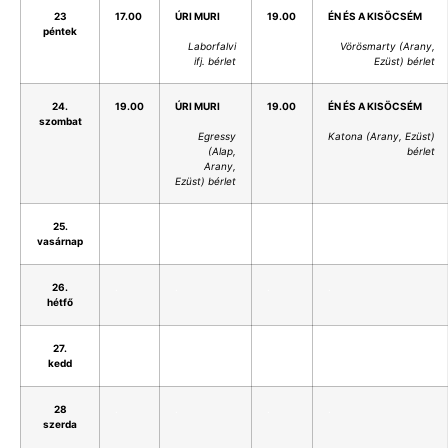
23
17.00
ÚRI MURI
19.00
ÉN ÉS A KISÖCSÉM
péntek
Laborfalvi
Vörösmarty (Arany,
ifj. bérlet
Ezüst) bérlet
24.
19.00
ÚRI MURI
19.00
ÉN ÉS A KISÖCSÉM
szombat
Egressy
Katona (Arany, Ezüst)
(Alap,
bérlet
Arany,
Ezüst) bérlet
25.
.
.
.
.
vasárnap
26.
.
.
.
.
hétfő
27.
.
.
.
.
kedd
28
.
.
.
.
szerda