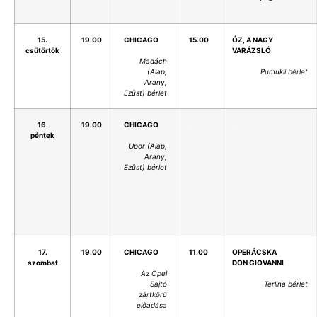
15.
19.00
CHICAGO
15.00
ÓZ, A NAGY
csütörtök
VARÁZSLÓ
Madách
(Alap,
Pumukli bérlet
Arany,
Ezüst) bérlet
16.
19.00
CHICAGO
.
.
péntek
Upor (Alap,
Arany,
Ezüst) bérlet
17.
19.00
CHICAGO
11.00
OPERÁCSKA
szombat
DON GIOVANNI
Az Opel
Sajtó
Terlina bérlet
zártkörű
előadása