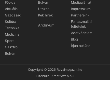
Főoldal
Bulvár
Médiaajánlat
Aktuális
Utazás
Impresszum
Gazdaság
Kék hírek
Partnereink
Kultúra
Felhasználási
Archívum
feltételek
Technika
Adatvédelem
Medicina
Blog
Sport
Írjon nekünk!
Gasztro
Bulvár
Copyright © 2026 Royalmagazin.hu
Sitebuild:
Kreativweb.hu