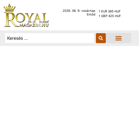
2026. 08. 9. vasárnap
1 EUR 365 HUF
Emőd
1 GBP 425 HUF