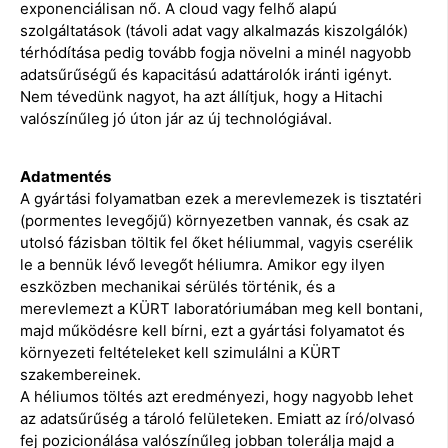
exponenciálisan nő. A cloud vagy felhő alapú
szolgáltatások (távoli adat vagy alkalmazás kiszolgálók)
térhódítása pedig tovább fogja növelni a minél nagyobb
adatsűrűségű és kapacitású adattárolók iránti igényt.
Nem tévedünk nagyot, ha azt állítjuk, hogy a Hitachi
valószínűleg jó úton jár az új technológiával.
Adatmentés
A gyártási folyamatban ezek a merevlemezek is tisztatéri
(pormentes levegőjű) környezetben vannak, és csak az
utolsó fázisban töltik fel őket héliummal, vagyis cserélik
le a bennük lévő levegőt héliumra. Amikor egy ilyen
eszközben mechanikai sérülés történik, és a
merevlemezt a KÜRT laboratóriumában meg kell bontani,
majd működésre kell bírni, ezt a gyártási folyamatot és
környezeti feltételeket kell szimulálni a KÜRT
szakembereinek.
A héliumos töltés azt eredményezi, hogy nagyobb lehet
az adatsűrűség a tároló felületeken. Emiatt az író/olvasó
fej pozicionálása valószínűleg jobban tolerálja majd a