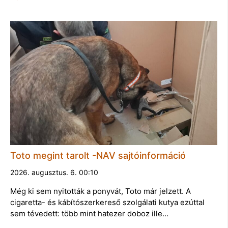
Toto megint tarolt -NAV sajtóinformáció
2026. augusztus. 6. 00:10
Még ki sem nyitották a ponyvát, Toto már jelzett. A
cigaretta- és kábítószerkereső szolgálati kutya ezúttal
sem tévedett: több mint hatezer doboz ille…