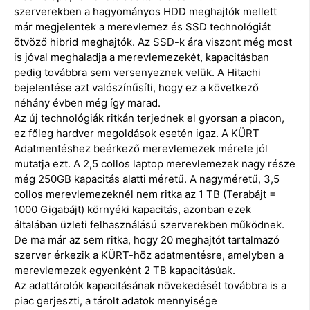
szerverekben a hagyományos HDD meghajtók mellett
már megjelentek a merevlemez és SSD technológiát
ötvöző hibrid meghajtók. Az SSD-k ára viszont még most
is jóval meghaladja a merevlemezekét, kapacitásban
pedig továbbra sem versenyeznek velük. A Hitachi
bejelentése azt valószínűsíti, hogy ez a következő
néhány évben még így marad.
Az új technológiák ritkán terjednek el gyorsan a piacon,
ez főleg hardver megoldások esetén igaz. A KÜRT
Adatmentéshez beérkező merevlemezek mérete jól
mutatja ezt. A 2,5 collos laptop merevlemezek nagy része
még 250GB kapacitás alatti méretű. A nagyméretű, 3,5
collos merevlemezeknél nem ritka az 1 TB (Terabájt =
1000 Gigabájt) környéki kapacitás, azonban ezek
általában üzleti felhasználású szerverekben működnek.
De ma már az sem ritka, hogy 20 meghajtót tartalmazó
szerver érkezik a KÜRT-höz adatmentésre, amelyben a
merevlemezek egyenként 2 TB kapacitásúak.
Az adattárolók kapacitásának növekedését továbbra is a
piac gerjeszti, a tárolt adatok mennyisége