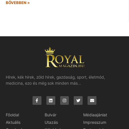
BŐVEBBEN »
Hírek, kék hírek, zöld hírek, gazdaság, sport, életmód,
medicina, ezo és még sok minden más…
Főoldal
Bulvár
Médiaajánlat
Aktuális
Utazás
Impresszum