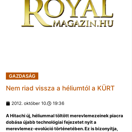
GAZDASÁG
Nem riad vissza a héliumtól a KÜRT
2012. október 10.
19:36
A Hitachi új, héliummal töltött merevlemezeinek piacra
dobása újabb technológiai fejezetet nyit a
merevlemez-evolúció történetében. Ez is bizonyítja,