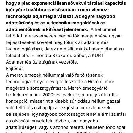
hogy a piac exponenciálisan növekvő tárolási kapacitás
igényére továbbra is elsősorban a merevlemez-
technológia adja meg a választ. Az egyre nagyobb
adatsűrűség és az új technikai megoldások az
adatmentőknek is kihívást jelentenek.
„A héliummal
feltöltött merevlemezes meghajtók megjelenése ugyan
fejlesztéseket követel meg tőlünk az adatmentés
technológiájában, de ez nem állít minket megoldhatatlan
feladat elé.” – mondta Szekeres Gábor, a KÜRT
Adatmentés üzletágának vezetője.
Fejlődés
A merevlemezek héliummal való feltöltésének
technológiáját nyolc évig fejlesztette a Hitachi, mire
megérett a sorozatgyártásra. Merevlemezgyártó
berkekben már a 2000-es évek elején megszületett a
koncepció, miszerint a kisebb súrlódású hélium gázzal
való feltöltés csillapítja a rezgést a merevlemezek
belsejében. Így nagyobb pontosságot lehet elérni az írási
és olvasási műveletek közben, ami nagyobb
adatsűrűséget, vagyis azonos méretű felületen több adat