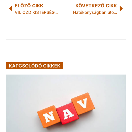
ELŐZŐ CIKK
KÖVETKEZŐ CIKK
VII. ÓZD KISTÉRSÉGI NYUGDÍJAS AMATŐR GÁLA
Hatékonyságban utolsó a magyar munkaerőpiac
KAPCSOLÓDÓ CIKKEK