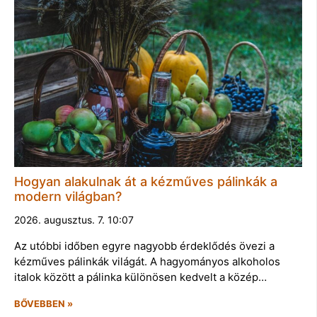
Hogyan alakulnak át a kézműves pálinkák a
modern világban?
2026. augusztus. 7. 10:07
Az utóbbi időben egyre nagyobb érdeklődés övezi a
kézműves pálinkák világát. A hagyományos alkoholos
italok között a pálinka különösen kedvelt a közép…
BŐVEBBEN »