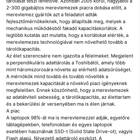
tárolását teszi lehetővé. Azonban 2005 körül, nagyjából a
2-300 gigabájtos merevlemezek piacra dobása előtt, a
merevlemez gyártók azt a feladatot adták
fejlesztőmérnökeiknek, hogy állapítsák meg, melyek a
mechanikus működésből fakadó kapacitáskorlátok. A
legtöbb kutatás azt mutatta, hogy a korlátokat elérték, a
merevlemezes technológiával nem növelhető tovább a
tárolókapacitás.
Az élet szerencsére nem igazolta a félelmeket. Megjelent
a perpendikuláris adattárolás a Toshibától, amely több
mint háromszorosára növelte az elérhető adatsűrűséget.
A mérnökök mind tovább és tovább növelték a
merevlemezek kapacitását a növekvő piaci igényeknek
megfelelően. Ennek köszönhető, hogy a merevlemezek
az adatátviteli sebesség, a tárolókapacitás, az élettartam
és a bekerülési ár versenyében ma is élen járnak.
A piac
A laptopok 98%-át ma is merevlemezzel adják, egyelőre
táblagépekben, telefonokban és egyes laptopok
esetében használnak SSD-t (Solid State Drive-ot), vagyis
Flash alapú, félvezető adattároló eszközt. A