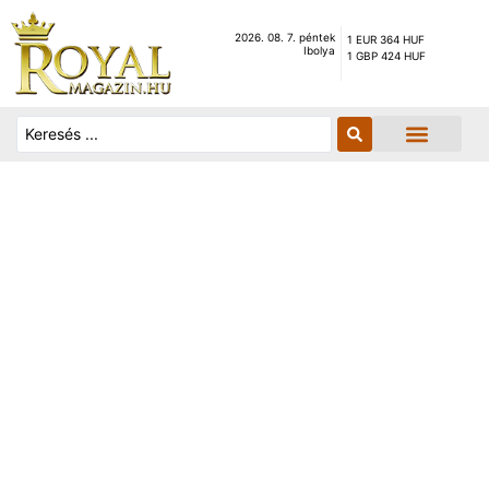
2026. 08. 7. péntek
1 EUR 364 HUF
Ibolya
1 GBP 424 HUF