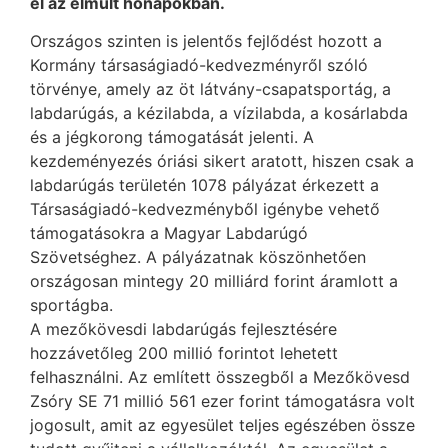
el az elmúlt hónapokban.
Országos szinten is jelentős fejlődést hozott a
Kormány társaságiadó-kedvezményről szóló
törvénye, amely az öt látvány-csapatsportág, a
labdarúgás, a kézilabda, a vízilabda, a kosárlabda
és a jégkorong támogatását jelenti. A
kezdeményezés óriási sikert aratott, hiszen csak a
labdarúgás területén 1078 pályázat érkezett a
Társaságiadó-kedvezményből igénybe vehető
támogatásokra a Magyar Labdarúgó
Szövetséghez. A pályázatnak köszönhetően
országosan mintegy 20 milliárd forint áramlott a
sportágba.
A mezőkövesdi labdarúgás fejlesztésére
hozzávetőleg 200 millió forintot lehetett
felhasználni. Az említett összegből a Mezőkövesd
Zsóry SE 71 millió 561 ezer forint támogatásra volt
jogosult, amit az egyesület teljes egészében össze