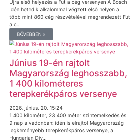
Újra első helyezés a Fut a cég versenyen A Bosch
idén hetedik alkalommal végzett első helyen a
több mint 860 cég részvételével megrendezett Fut
a c…
BŐVEBBEN »
Június 19-én rajtolt
Magyarország leghosszabb,
1 400 kilométeres
terepkerékpáros versenye
2026. június. 20. 15:24
1 400 kilométer, 23 400 méter szintemelkedés és
9 nap a vadonban: idén is elrajtol Magyarország
legkeményebb terepkerékpáros versenye, a
Hungarian Div…