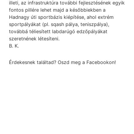
illeti, az infrastruktúra további fejlesztésének egyik
fontos pillére lehet majd a későbbiekben a
Hadnagy úti sportbázis kiépítése, ahol extrém
sportpályákat (pl. sqash pálya, teniszpálya),
továbbá téliesített labdarúgó edzőpályákat
szeretnének létesíteni.
B. K.
Érdekesnek találtad? Oszd meg a Facebookon!