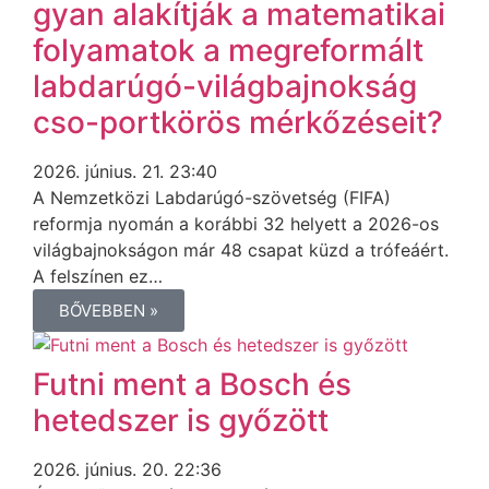
gyan alakítják a matematikai
folyamatok a megreformált
labdarúgó-világbajnokság
cso-portkörös mérkőzéseit?
2026. június. 21. 23:40
A Nemzetközi Labdarúgó-szövetség (FIFA)
reformja nyomán a korábbi 32 helyett a 2026-os
világbajnokságon már 48 csapat küzd a trófeáért.
A felszínen ez…
BŐVEBBEN »
Futni ment a Bosch és
hetedszer is győzött
2026. június. 20. 22:36