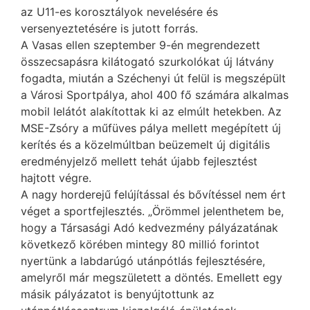
az U11-es korosztályok nevelésére és
versenyeztetésére is jutott forrás.
A Vasas ellen szeptember 9-én megrendezett
összecsapásra kilátogató szurkolókat új látvány
fogadta, miután a Széchenyi út felül is megszépült
a Városi Sportpálya, ahol 400 fő számára alkalmas
mobil lelátót alakítottak ki az elmúlt hetekben. Az
MSE-Zsóry a műfüves pálya mellett megépített új
kerítés és a közelmúltban beüzemelt új digitális
eredményjelző mellett tehát újabb fejlesztést
hajtott végre.
A nagy horderejű felújítással és bővítéssel nem ért
véget a sportfejlesztés. „Örömmel jelenthetem be,
hogy a Társasági Adó kedvezmény pályázatának
következő körében mintegy 80 millió forintot
nyertünk a labdarúgó utánpótlás fejlesztésére,
amelyről már megszületett a döntés. Emellett egy
másik pályázatot is benyújtottunk az