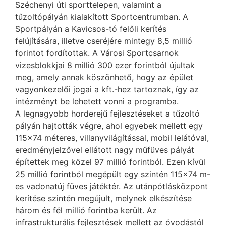
Széchenyi úti sporttelepen, valamint a
tűzoltópályán kialakított Sportcentrumban. A
Sportpályán a Kavicsos-tó felőli kerítés
felújítására, illetve cseréjére mintegy 8,5 millió
forintot fordítottak. A Városi Sportcsarnok
vizesblokkjai 8 millió 300 ezer forintból újultak
meg, amely annak köszönhető, hogy az épület
vagyonkezelői jogai a kft.-hez tartoznak, így az
intézményt be lehetett vonni a programba.
A legnagyobb horderejű fejlesztéseket a tűzoltó
pályán hajtották végre, ahol egyebek mellett egy
115×74 méteres, villanyvilágítással, mobil lelátóval,
eredményjelzővel ellátott nagy műfüves pályát
építettek meg közel 97 millió forintból. Ezen kívül
25 millió forintból megépült egy szintén 115×74 m-
es vadonatúj füves játéktér. Az utánpótlásközpont
kerítése szintén megújult, melynek elkészítése
három és fél millió forintba került. Az
infrastrukturális fejlesztések mellett az óvodástól