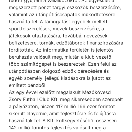
tudott gyűjteni a vállalkozóktól. Az egyesület a
megszerzett pénzt tárgyi eszközök beszerzésére,
valamint az utánpótláscsapatok működtetésére
használta fel. A támogatást egyebek mellett
sportfelszerelések, mezek beszerzésére, a
játékosok utaztatására, továbbá, nevezések
befizetésére, tornák, edzőtáborok finanszírozására
fordították. Az informatika területén is jelentős
beruházás valósult meg, miután a klub vezetői
több számítógépet is beszereztek. Ezen felül az
utánpótlásban dolgozó edzők bérezésére és
egyéb személyi jellegű kiadásokra is jutott az
említett pénzből.
Az egy évvel ezelőtt megalakult Mezőkövesd
Zsóry Futball Club Kft. még sikeresebben szerepelt
a pályázaton, hiszen 117 millió 166 ezer forintot
sikerült elnyernie, amit fejlesztésre és felújításra
használtak fel. A Kft. költségvetéséből összesen
142 millió forintos fejlesztés valósult meg a