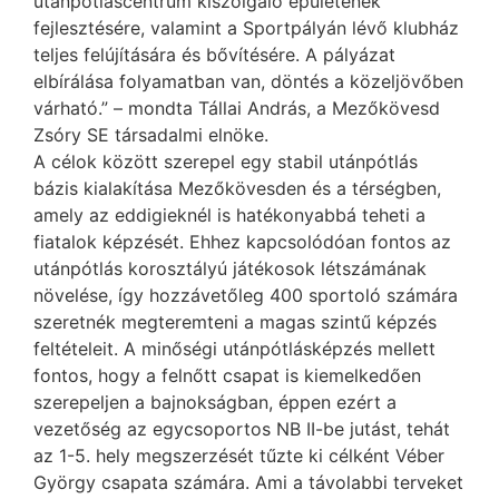
utánpótláscentrum kiszolgáló épületének
fejlesztésére, valamint a Sportpályán lévő klubház
teljes felújítására és bővítésére. A pályázat
elbírálása folyamatban van, döntés a közeljövőben
várható.” – mondta Tállai András, a Mezőkövesd
Zsóry SE társadalmi elnöke.
A célok között szerepel egy stabil utánpótlás
bázis kialakítása Mezőkövesden és a térségben,
amely az eddigieknél is hatékonyabbá teheti a
fiatalok képzését. Ehhez kapcsolódóan fontos az
utánpótlás korosztályú játékosok létszámának
növelése, így hozzávetőleg 400 sportoló számára
szeretnék megteremteni a magas szintű képzés
feltételeit. A minőségi utánpótlásképzés mellett
fontos, hogy a felnőtt csapat is kiemelkedően
szerepeljen a bajnokságban, éppen ezért a
vezetőség az egycsoportos NB II-be jutást, tehát
az 1-5. hely megszerzését tűzte ki célként Véber
György csapata számára. Ami a távolabbi terveket