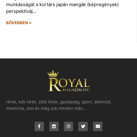
munkásságát a kortárs japán mangák (képregények)
perspektíváj…
BŐVEBBEN »
Hírek, kék hírek, zöld hírek, gazdaság, sport, életmód,
medicina, ezo és még sok minden más…