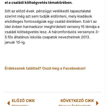
el a családi költségvetés témakörében.
Sőt az előző évek pénzügyi vetélkedő tapasztalatai
szerint még azt sem tudják eldönteni, mely kiadások
elsődleges fontosságúak egy család életében. Ezért az
idei évben harmadszor meghirdetett verseny fő témája a
családi költségvetés lesz. A háromfordulós versenyre 3-
5 fős általános iskolás csapatok nevezhetnek 2013.
január 10-ig.
Érdekesnek találtad? Oszd meg a Facebookon!
ELŐZŐ CIKK
KÖVETKEZŐ CIKK
Közlemény
Magyar Építésziroda nemzetközi sikere