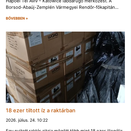
Hapoel Tel Aviv – Katowice labdarúgó mérkőzést. A
Borsod-Abaúj-Zemplén Vármegyei Rendőr-főkapitán…
BŐVEBBEN »
18 ezer tiltott íz a raktárban
2026. július. 24. 10:22
Egy nyitott raktár ajtaja mögött több mint 18 ezer illegális