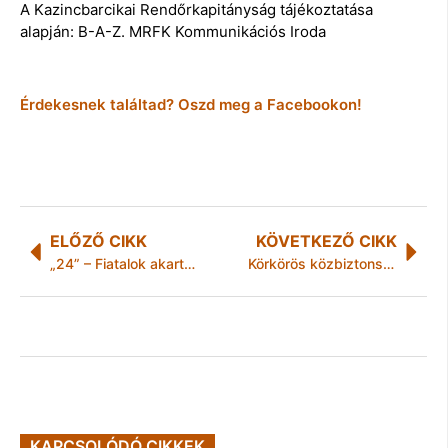
A Kazincbarcikai Rendőrkapitányság tájékoztatása
alapján: B-A-Z. MRFK Kommunikációs Iroda
Érdekesnek találtad? Oszd meg a Facebookon!
ELŐZŐ CIKK
KÖVETKEZŐ CIKK
„24” – Fiatalok akartak felborítani egy autót – Rendőrségi hírek Borsod-Abaúj-Zemplén megyéből
Körkörös közbiztonság Putnokon
KAPCSOLÓDÓ CIKKEK