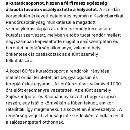
a kutatócsoportot, hiszen a férfi rossz egészségi
állapota tovább veszélyeztette a helyzetet.
A szerdán
koradélután érkezett bejelentés nyomán a Kazincbarcikai
Rendőrkapitányság munkatársai a megadott
személyleírás alapján az eltűnt személy keresésére
kutatást szervezett, melyben a több tucat rendőr mellett
nagyszámban képviseltette magát a sajószentpéteri és
berentei polgárőrség állománya, valamint helyi
önkéntesek is csatlakoztak az eltűnt személy
felkutatására.
A közel 60 fős kutatócsoport a rendőrök irányítása
mellett óriási területet járt be, gyalogosan és
terepjárókkal egyaránt. Az erőfeszítések valamivel 17.00
óra előtt eredményre vezetettek. Az eltűnt személy
Sajószentpéter és Sajóbábony között a hegy középső
részén, egy istálló környékén a fűben feküdt, amikor
rátaláltak, így megmenekült a közvetlen életveszélytől. A
rendőrség végül biztonsági intézkedésként átadta a férfit
a sajószentpéteri otthonnak.