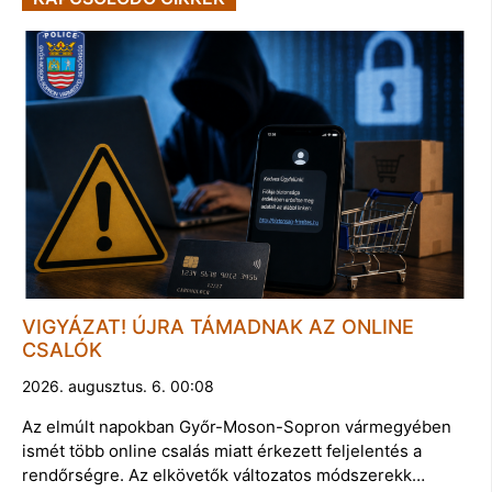
VIGYÁZAT! ÚJRA TÁMADNAK AZ ONLINE
CSALÓK
2026. augusztus. 6. 00:08
Az elmúlt napokban Győr-Moson-Sopron vármegyében
ismét több online csalás miatt érkezett feljelentés a
rendőrségre. Az elkövetők változatos módszerekk…