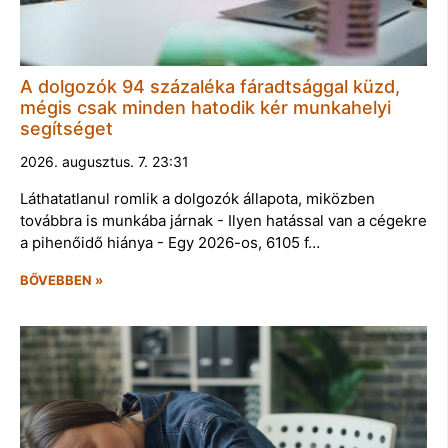
A dolgozók 94 százaléka fáradtsággal küzd,
mégis csak minden hatodik kér munkahelyi
segítséget
2026. augusztus. 7. 23:31
Láthatatlanul romlik a dolgozók állapota, miközben
továbbra is munkába járnak - Ilyen hatással van a cégekre
a pihenőidő hiánya - Egy 2026-os, 6105 f…
BŐVEBBEN »