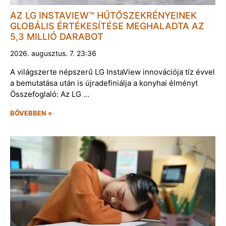
AZ LG INSTAVIEW™ HŰTŐSZEKRÉNYEINEK
GLOBÁLIS ÉRTÉKESÍTÉSE MEGHALADTA AZ
5,3 MILLIÓ DARABOT
2026. augusztus. 7. 23:36
A világszerte népszerű LG InstaView innovációja tíz évvel
a bemutatása után is újradefiniálja a konyhai élményt
Összefoglaló: Az LG …
BŐVEBBEN »