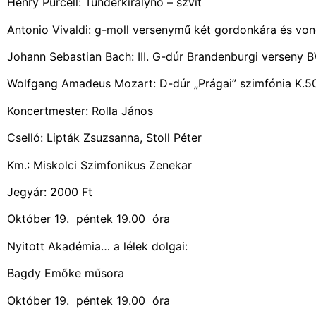
Henry Purcell: Tündérkirálynő – szvit
Antonio Vivaldi: g-moll versenymű két gordonkára és vo
Johann Sebastian Bach: III. G-dúr Brandenburgi verseny
Wolfgang Amadeus Mozart: D-dúr „Prágai” szimfónia K.5
Koncertmester: Rolla János
Cselló: Lipták Zsuzsanna, Stoll Péter
Km.: Miskolci Szimfonikus Zenekar
Jegyár: 2000 Ft
Október 19. péntek 19.00 óra
Nyitott Akadémia… a lélek dolgai:
Bagdy Emőke műsora
Október 19. péntek 19.00 óra