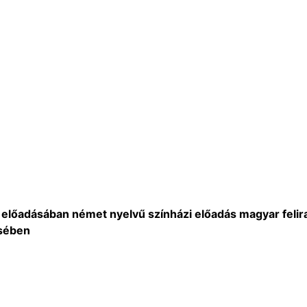
őadásában német nyelvű színházi előadás magyar felira
sében