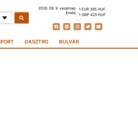
2026. 08. 9. vasárnap
1 EUR 365 HUF
Emőd
1 GBP 425 HUF
SPORT
GASZTRO
BULVÁR