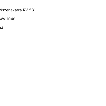
nószenekarra RV 531
 BWV 1048
04