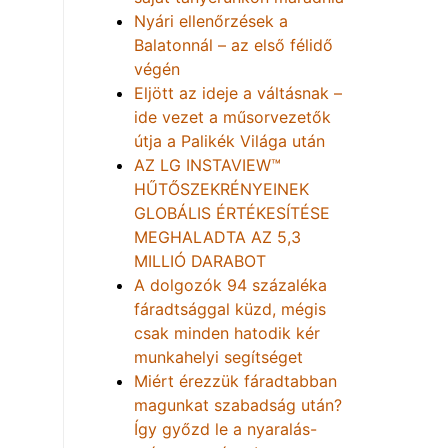
Nyári ellenőrzések a
Balatonnál – az első félidő
végén
Eljött az ideje a váltásnak –
ide vezet a műsorvezetők
útja a Palikék Világa után
AZ LG INSTAVIEW™
HŰTŐSZEKRÉNYEINEK
GLOBÁLIS ÉRTÉKESÍTÉSE
MEGHALADTA AZ 5,3
MILLIÓ DARABOT
A dolgozók 94 százaléka
fáradtsággal küzd, mégis
csak minden hatodik kér
munkahelyi segítséget
Miért érezzük fáradtabban
magunkat szabadság után?
Így győzd le a nyaralás-