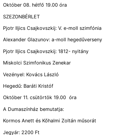
Október 08. hétfő 19.00 óra
SZEZONBÉRLET
Pjotr Iljics Csajkovszkij: V. e-moll szimfónia
Alexander Glazunov: a-moll hegedűverseny
Pjotr Iljics Csajkovszkij: 1812- nyitány
Miskolci Szimfonikus Zenekar
Vezényel: Kovács László
Hegedű: Baráti Kristóf
Október 11. csütörtök 19.00 óra
A Dumaszínház bemutatja:
Kormos Anett és Kőhalmi Zoltán műsorát
Jegyár: 2200 Ft