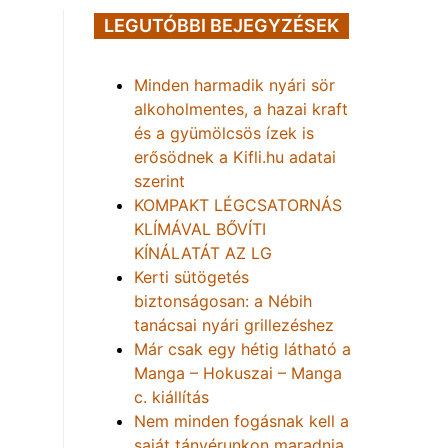
LEGUTÓBBI BEJEGYZÉSEK
Minden harmadik nyári sör
alkoholmentes, a hazai kraft
és a gyümölcsös ízek is
erősödnek a Kifli.hu adatai
szerint
KOMPAKT LÉGCSATORNÁS
KLÍMÁVAL BŐVÍTI
KÍNÁLATÁT AZ LG
Kerti sütögetés
biztonságosan: a Nébih
tanácsai nyári grillezéshez
Már csak egy hétig látható a
Manga – Hokuszai – Manga
c. kiállítás
Nem minden fogásnak kell a
saját tányérunkon maradnia