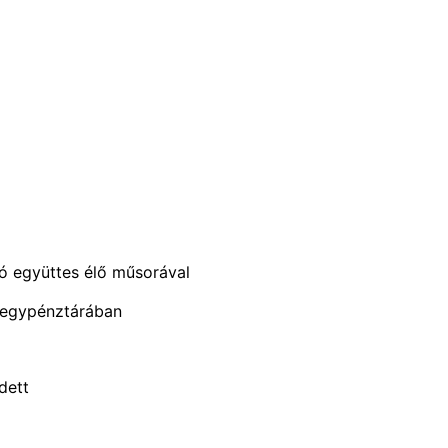
 óra
 óra
ó együttes élő műsorával
jegypénztárában
dett