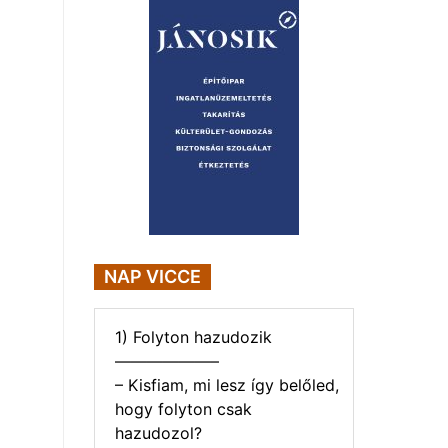
NAP VICCE
1) Folyton hazudozik
——————–
– Kisfiam, mi lesz így belőled,
hogy folyton csak
hazudozol?