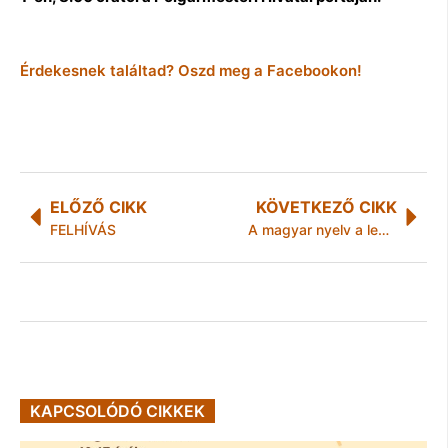
Érdekesnek találtad? Oszd meg a Facebookon!
ELŐZŐ CIKK
KÖVETKEZŐ CIKK
FELHÍVÁS
A magyar nyelv a legnagyobb hungarikum
KAPCSOLÓDÓ CIKKEK