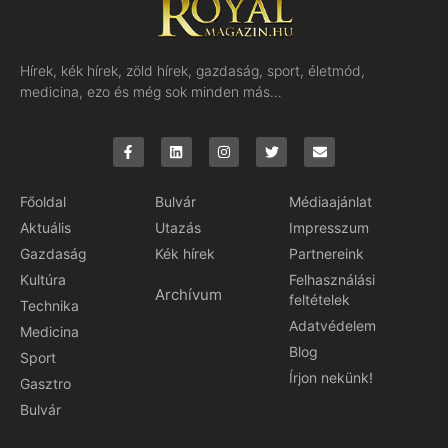
Hírek, kék hírek, zöld hírek, gazdaság, sport, életmód,
medicina, ezo és még sok minden más…
Főoldal
Bulvár
Médiaajánlat
Aktuális
Utazás
Impresszum
Gazdaság
Kék hírek
Partnereink
Kultúra
Felhasználási
Archívum
feltételek
Technika
Adatvédelem
Medicina
Blog
Sport
Írjon nekünk!
Gasztro
Bulvár