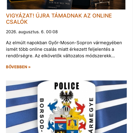
VIGYÁZAT! ÚJRA TÁMADNAK AZ ONLINE
CSALÓK
2026. augusztus. 6. 00:08
Az elmúlt napokban Győr-Moson-Sopron vármegyében
ismét több online csalás miatt érkezett feljelentés a
rendőrségre. Az elkövetők változatos módszerekk…
BŐVEBBEN »