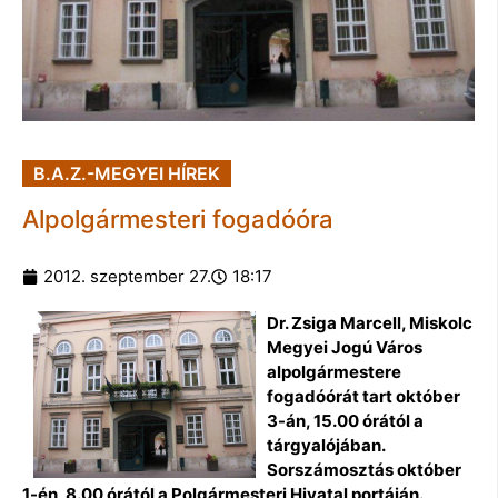
B.A.Z.-MEGYEI HÍREK
Alpolgármesteri fogadóóra
2012. szeptember 27.
18:17
Dr. Zsiga Marcell, Miskolc
Megyei Jogú Város
alpolgármestere
fogadóórát tart október
3-án, 15.00 órától a
tárgyalójában.
Sorszámosztás október
1-én, 8.00 órától a Polgármesteri Hivatal portáján.