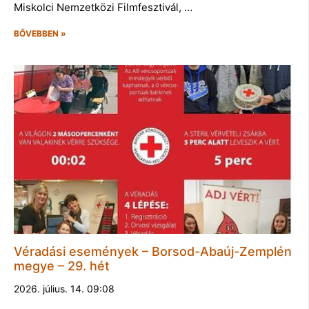
Miskolci Nemzetközi Filmfesztivál, …
BŐVEBBEN »
Véradási események – Borsod-Abaúj-Zemplén
megye – 29. hét
2026. július. 14. 09:08