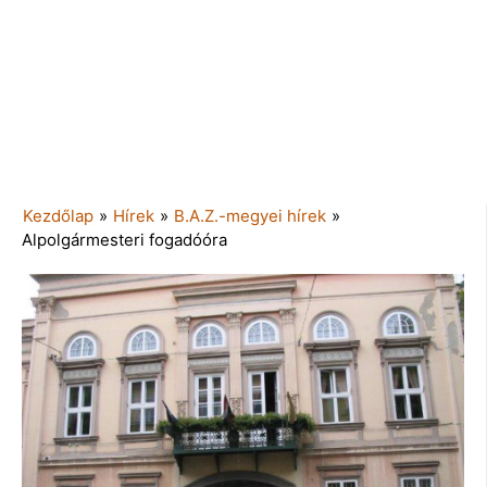
Kezdőlap
»
Hírek
»
B.A.Z.-megyei hírek
»
Alpolgármesteri fogadóóra