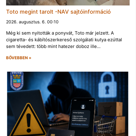
Toto megint tarolt -NAV sajtóinformáció
2026. augusztus. 6. 00:10
Még ki sem nyitották a ponyvát, Toto már jelzett. A
cigaretta- és kábítószerkereső szolgálati kutya ezúttal
sem tévedett: több mint hatezer doboz ille…
BŐVEBBEN »