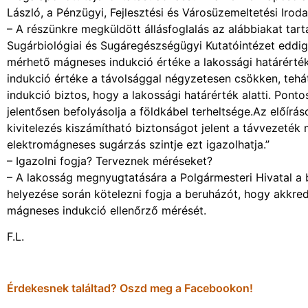
László, a Pénzügyi, Fejlesztési és Városüzemeltetési Irod
– A részünkre megküldött állásfoglalás az alábbiakat tar
Sugárbiológiai és Sugáregészségügyi Kutatóintézet eddigi 
mérhető mágneses indukció értéke a lakossági határérté
indukció értéke a távolsággal négyzetesen csökken, tehá
indukció biztos, hogy a lakossági határérték alatti. Pont
jelentősen befolyásolja a földkábel terheltsége.Az előír
kivitelezés kiszámítható biztonságot jelent a távvezeték
elektromágneses sugárzás szintje ezt igazolhatja.”
– Igazolni fogja? Terveznek méréseket?
– A lakosság megnyugtatására a Polgármesteri Hivatal 
helyezése során kötelezni fogja a beruházót, hogy akkre
mágneses indukció ellenőrző mérését.
F.L.
Érdekesnek találtad? Oszd meg a Facebookon!