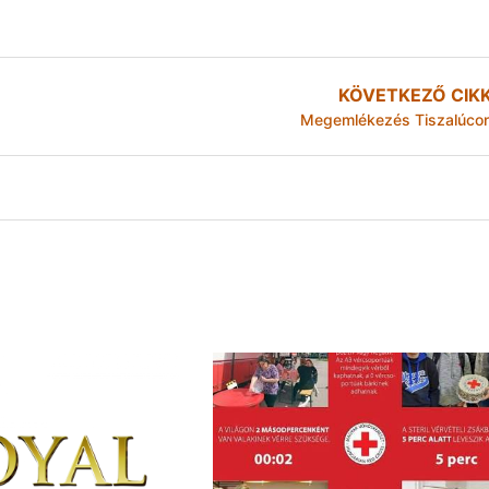
KÖVETKEZŐ CIK
Megemlékezés Tiszalúco