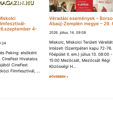
Miskolci
Véradási események – Borso
lmfesztivál-
Abaúj-Zemplén megye – 29. 
6.szeptember 4-
2026. július. 14. 09:08
Miskolc, Miskolci Területi Vérellá
0:24
Intézeti (Szentpéteri kapu 72-76.
és Peking: elsőként
Főépület II. em.) július 13. 08:00 -
. CineFest Hivatalos
15:00 Mezőcsát, Mezőcsát Régi
jából CineFest
Közösségi H…
közi Filmfesztivál, …
BŐVEBBEN »