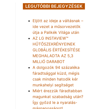
LEGUTÓBBI BEJEGYZÉSEK
Eljött az ideje a váltásnak –
ide vezet a műsorvezetők
útja a Palikék Világa után
AZ LG INSTAVIEW™
HŰTŐSZEKRÉNYEINEK
GLOBÁLIS ÉRTÉKESÍTÉSE
MEGHALADTA AZ 5,3
MILLIÓ DARABOT
A dolgozók 94 százaléka
fáradtsággal küzd, mégis
csak minden hatodik kér
munkahelyi segítséget
Miért érezzük fáradtabban
magunkat szabadság után?
Így győzd le a nyaralás-
másnaposságot!