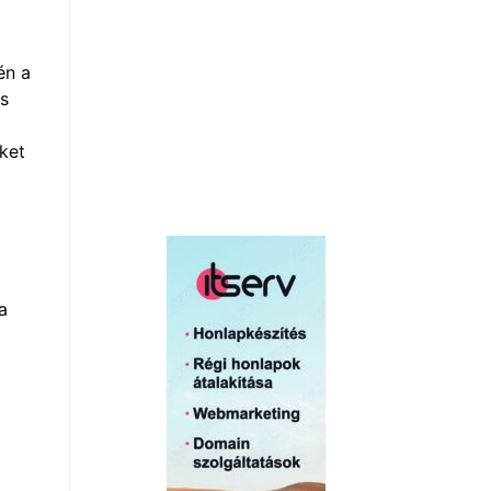
én a
es
éket
a