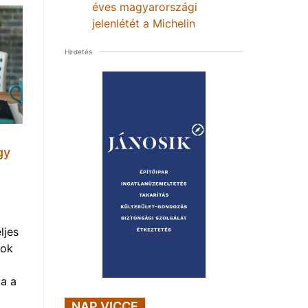
éves magyarországi
jelenlétét a Michelin
Hirdetés
gy
ljes
mok
a a
NAP VICCE