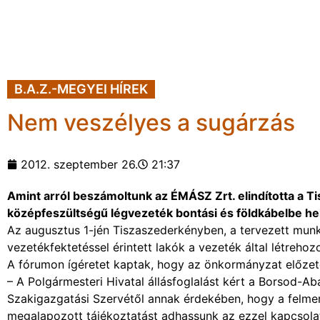
B.A.Z.-MEGYEI HÍREK
Nem veszélyes a sugárzás
2012. szeptember 26.
21:37
Amint arról beszámoltunk az ÉMÁSZ Zrt. elindította a 
középfeszültségű légvezeték bontási és földkábelbe he
Az augusztus 1-jén Tiszaszederkényben, a tervezett mun
vezetékfektetéssel érintett lakók a vezeték által létreho
A fórumon ígéretet kaptak, hogy az önkormányzat előzet
– A Polgármesteri Hivatal állásfoglalást kért a Borsod
Szakigazgatási Szervétől annak érdekében, hogy a felmer
megalapozott tájékoztatást adhassunk az ezzel kapcsolat