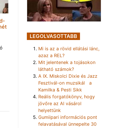
d-
hét
LEGOLVASOTTABB
tó
Mi is az a rövid ellátási lánc,
azaz a REL?
Mit jelentenek a tojásokon
látható számok?
A IX. Miskolci Dixie és Jazz
Fesztivál-on muzsikál a
Kamilka & Pesti Sikk
Reális forgatókönyv, hogy
jövőre az AI vásárol
helyettünk
Gumiipari információs pont
felavatásával ünnepelte 30