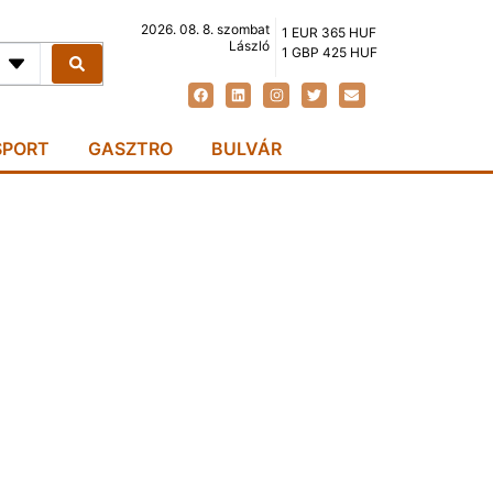
2026. 08. 8. szombat
1 EUR 365 HUF
László
1 GBP 425 HUF
SPORT
GASZTRO
BULVÁR