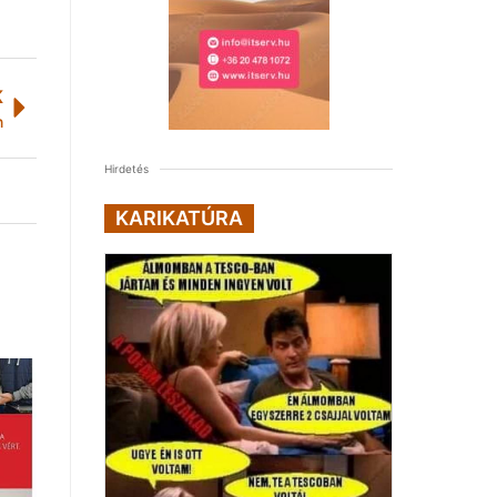
K
n
Hirdetés
KARIKATÚRA