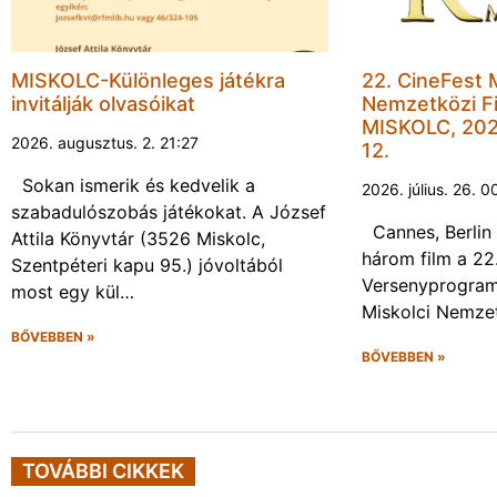
MISKOLC-Különleges játékra
22. CineFest 
invitálják olvasóikat
Nemzetközi Fi
MISKOLC, 202
2026. augusztus. 2. 21:27
12.
Sokan ismerik és kedvelik a
2026. július. 26. 0
szabadulószobás játékokat. A József
Cannes, Berlin 
Attila Könyvtár (3526 Miskolc,
három film a 22
Szentpéteri kapu 95.) jóvoltából
Versenyprogram
most egy kül…
Miskolci Nemzet
BŐVEBBEN »
BŐVEBBEN »
TOVÁBBI CIKKEK