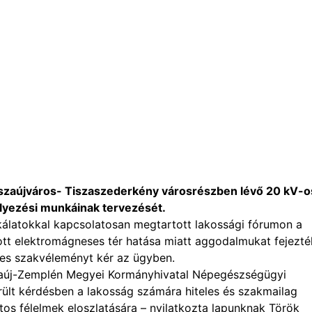
Tiszaújváros- Tiszaszederkény városrészben lévő 20 kV-o
lyezési munkáinak tervezését.
kálatokkal kapcsolatosan megtartott lakossági fórumon a
zott elektromágneses tér hatása miatt aggodalmukat fejezték
es szakvéleményt kér az ügyben.
-Abaúj-Zemplén Megyei Kormányhivatal Népegészségügyi
ült kérdésben a lakosság számára hiteles és szakmailag
os félelmek eloszlatására – nyilatkozta lapunknak Török