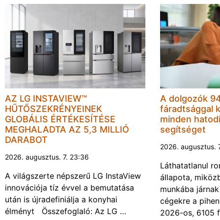
AZ LG INSTAVIEW™
A dolgozók 94
HŰTŐSZEKRÉNYEINEK
fáradtsággal 
GLOBÁLIS ÉRTÉKESÍTÉSE
minden hatodi
MEGHALADTA AZ 5,3 MILLIÓ
segítséget
DARABOT
2026. augusztus. 
2026. augusztus. 7. 23:36
Láthatatlanul r
A világszerte népszerű LG InstaView
állapota, miköz
innovációja tíz évvel a bemutatása
munkába járnak 
után is újradefiniálja a konyhai
cégekre a pihen
élményt Összefoglaló: Az LG …
2026-os, 6105 