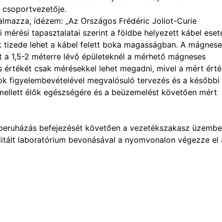
a csoportvezetője.
talmazza, idézem: „Az Országos Frédéric Joliot-Curie
mérési tapasztalatai szerint a földbe helyezett kábel eset
k tizede lehet a kábel felett boka magasságban. A mágnes
t a 1,5-2 méterre lévő épületeknél a mérhető mágneses
os értékét csak mérésekkel lehet megadni, mivel a mért ért
ások figyelembevételével megvalósuló tervezés és a későbbi
 mellett élők egészségére és a beüzemelést követően mért
a beruházás befejezését követően a vezetékszakasz üzembe
ditált laboratórium bevonásával a nyomvonalon végezze el 