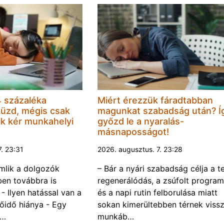
 százaléka
Miért érezzük fáradtabban
küzd, mégis csak
magunkat szabadság után? Í
k kér munkahelyi
győzd le a nyaralás-
másnaposságot!
7. 23:31
2026. augusztus. 7. 23:28
omlik a dolgozók
– Bár a nyári szabadság célja a te
ben továbbra is
regenerálódás, a zsúfolt progra
- Ilyen hatással van a
és a napi rutin felborulása miatt
őidő hiánya - Egy
sokan kimerültebben térnek vissz
f…
munkáb…