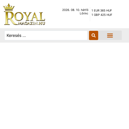
2026. 08. 10. hétfő
1 EUR 365 HUF
Lőrinc
1 GBP 425 HUF