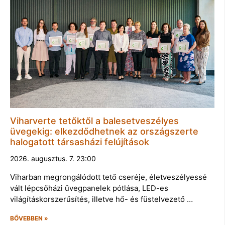
Viharverte tetőktől a balesetveszélyes
üvegekig: elkezdődhetnek az országszerte
halogatott társasházi felújítások
2026. augusztus. 7. 23:00
Viharban megrongálódott tető cseréje, életveszélyessé
vált lépcsőházi üvegpanelek pótlása, LED-es
világításkorszerűsítés, illetve hő- és füstelvezető …
BŐVEBBEN »