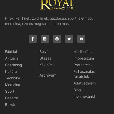
Hírek, kék hírek, zöld hírek, gazdaság, sport, életmód,
medicina, ezo és még sok minden más…
Főoldal
Bulvár
Médiaajánlat
Aktuális
Utazás
Impresszum
Gazdaság
Kék hírek
Partnereink
Kultúra
Felhasználási
Archívum
feltételek
Technika
Adatvédelem
Medicina
Blog
Sport
Írjon nekünk!
Gasztro
Bulvár