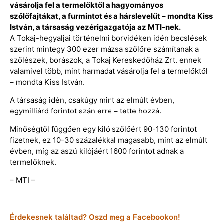
vásárolja fel a termelőktől a hagyományos
szőlőfajtákat, a furmintot és a hárslevelűt – mondta Kiss
István, a társaság vezérigazgatója az MTI-nek.
A Tokaj-hegyaljai történelmi borvidéken idén becslések
szerint mintegy 300 ezer mázsa szőlőre számítanak a
szőlészek, borászok, a Tokaj Kereskedőház Zrt. ennek
valamivel több, mint harmadát vásárolja fel a termelőktől
– mondta Kiss István.
A társaság idén, csakúgy mint az elmúlt évben,
egymilliárd forintot szán erre – tette hozzá.
Minőségtől függően egy kiló szőlőért 90-130 forintot
fizetnek, ez 10-30 százalékkal magasabb, mint az elmúlt
évben, míg az aszú kilójáért 1600 forintot adnak a
termelőknek.
– MTI –
Érdekesnek találtad? Oszd meg a Facebookon!