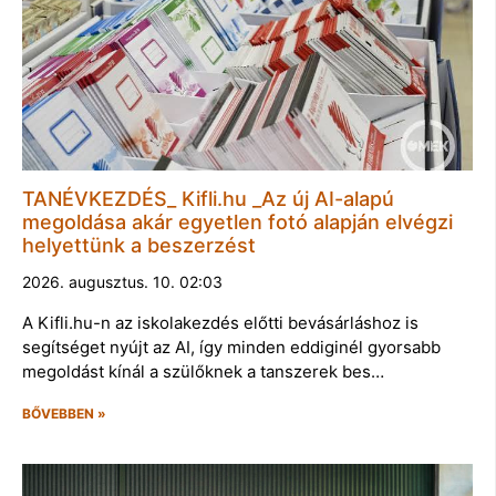
TANÉVKEZDÉS_ Kifli.hu _Az új AI-alapú
megoldása akár egyetlen fotó alapján elvégzi
helyettünk a beszerzést
2026. augusztus. 10. 02:03
A Kifli.hu-n az iskolakezdés előtti bevásárláshoz is
segítséget nyújt az AI, így minden eddiginél gyorsabb
megoldást kínál a szülőknek a tanszerek bes…
BŐVEBBEN »