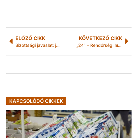
ELŐZŐ CIKK
KÖVETKEZŐ CIKK
Bizottsági javaslat: januárig ne döntsenek új igazgatókról
„24” – Rendőrségi hírek Borsod-Abaúj-Zemplén megyéből
KAPCSOLÓDÓ CIKKEK