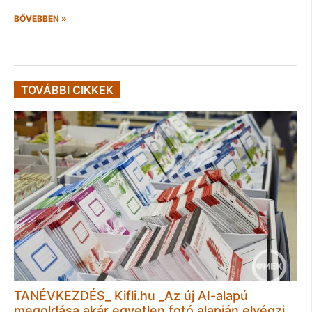
BŐVEBBEN »
TOVÁBBI CIKKEK
TANÉVKEZDÉS_ Kifli.hu _Az új AI-alapú
megoldása akár egyetlen fotó alapján elvégzi