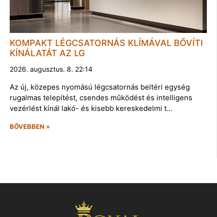
KOMPAKT LÉGCSATORNÁS KLÍMÁVAL BŐVÍTI
KÍNÁLATÁT AZ LG
2026. augusztus. 8. 22:14
Az új, közepes nyomású légcsatornás beltéri egység
rugalmas telepítést, csendes működést és intelligens
vezérlést kínál lakó- és kisebb kereskedelmi t…
BŐVEBBEN »