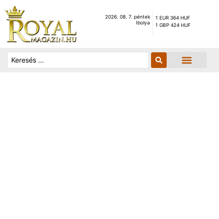
2026. 08. 7. péntek
1 EUR 364 HUF
Ibolya
1 GBP 424 HUF