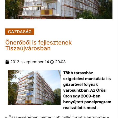
GAZDASÁG
Önerőből is fejlesztenek
Tiszaújvárosban
2012. szeptember 14.
20:03
Több társasház
szigetelési munkálatai is
gőzerővel folynak
városunkban. Az Örösi
úton egy 2009-ben
benyújtott panelprogram
realizálódik most.
– Összességében mintegy 50 millió forint a beruházás –