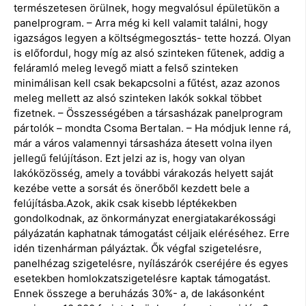
természetesen örülnek, hogy megvalósul épületükön a
panelprogram. – Arra még ki kell valamit találni, hogy
igazságos legyen a költségmegosztás- tette hozzá. Olyan
is előfordul, hogy míg az alsó szinteken fűtenek, addig a
feláramló meleg levegő miatt a felső szinteken
minimálisan kell csak bekapcsolni a fűtést, azaz azonos
meleg mellett az alsó szinteken lakók sokkal többet
fizetnek. – Összességében a társasházak panelprogram
pártolók – mondta Csoma Bertalan. – Ha módjuk lenne rá,
már a város valamennyi társasháza átesett volna ilyen
jellegű felújításon. Ezt jelzi az is, hogy van olyan
lakóközösség, amely a további várakozás helyett saját
kezébe vette a sorsát és önerőből kezdett bele a
felújításba.Azok, akik csak kisebb léptékekben
gondolkodnak, az önkormányzat energiatakarékossági
pályázatán kaphatnak támogatást céljaik eléréséhez. Erre
idén tizenhárman pályáztak. Ők végfal szigetelésre,
panelhézag szigetelésre, nyílászárók cseréjére és egyes
esetekben homlokzatszigetelésre kaptak támogatást.
Ennek összege a beruházás 30%- a, de lakásonként