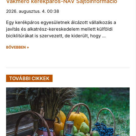
Vakmerő kerékpáros-NAV Sajtóinformáció
2026. augusztus. 4. 00:38
Egy kerékpáros egyesületnek álcázott vállalkozás a
javítás és alkatrész-kereskedelem mellett külföldi
biciklitúrákat is szervezett, de kiderült, hogy …
BŐVEBBEN »
TOVÁBBI CIKKEK