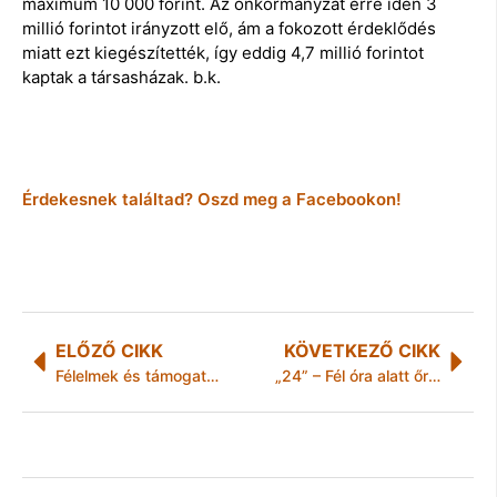
maximum 10 000 forint. Az önkormányzat erre idén 3
millió forintot irányzott elő, ám a fokozott érdeklődés
miatt ezt kiegészítették, így eddig 4,7 millió forintot
kaptak a társasházak. b.k.
Érdekesnek találtad? Oszd meg a Facebookon!
ELŐZŐ CIKK
KÖVETKEZŐ CIKK
Félelmek és támogatások Tiszaújvárosban
„24” – Fél óra alatt őrizetben voltak a miskolci rablók – Rendőrségi hírek Borsod-Abaúj-Zemplén megyéből