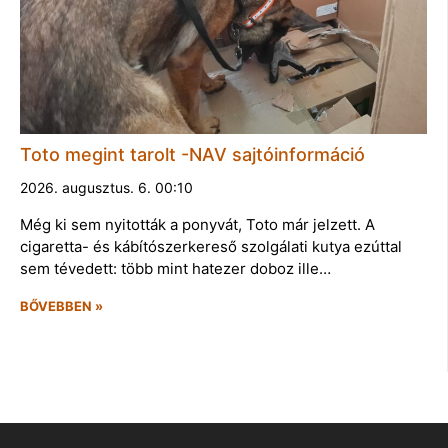
Toto megint tarolt -NAV sajtóinformáció
2026. augusztus. 6. 00:10
Még ki sem nyitották a ponyvát, Toto már jelzett. A
cigaretta- és kábítószerkereső szolgálati kutya ezúttal
sem tévedett: több mint hatezer doboz ille…
BŐVEBBEN »