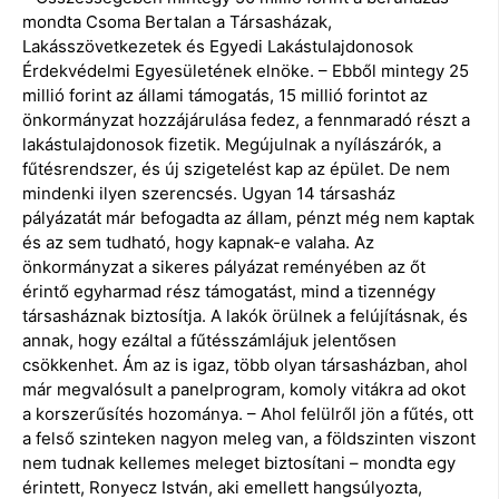
mondta Csoma Bertalan a Társasházak,
Lakásszövetkezetek és Egyedi Lakástulajdonosok
Érdekvédelmi Egyesületének elnöke. – Ebből mintegy 25
millió forint az állami támogatás, 15 millió forintot az
önkormányzat hozzájárulása fedez, a fennmaradó részt a
lakástulajdonosok fizetik. Megújulnak a nyílászárók, a
fűtésrendszer, és új szigetelést kap az épület. De nem
mindenki ilyen szerencsés. Ugyan 14 társasház
pályázatát már befogadta az állam, pénzt még nem kaptak
és az sem tudható, hogy kapnak-e valaha. Az
önkormányzat a sikeres pályázat reményében az őt
érintő egyharmad rész támogatást, mind a tizennégy
társasháznak biztosítja. A lakók örülnek a felújításnak, és
annak, hogy ezáltal a fűtésszámlájuk jelentősen
csökkenhet. Ám az is igaz, több olyan társasházban, ahol
már megvalósult a panelprogram, komoly vitákra ad okot
a korszerűsítés hozománya. – Ahol felülről jön a fűtés, ott
a felső szinteken nagyon meleg van, a földszinten viszont
nem tudnak kellemes meleget biztosítani – mondta egy
érintett, Ronyecz István, aki emellett hangsúlyozta,