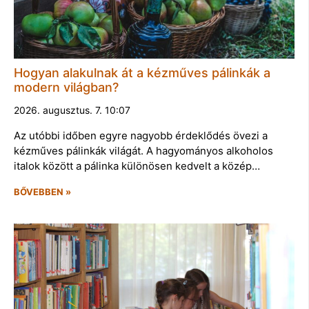
Hogyan alakulnak át a kézműves pálinkák a
modern világban?
2026. augusztus. 7. 10:07
Az utóbbi időben egyre nagyobb érdeklődés övezi a
kézműves pálinkák világát. A hagyományos alkoholos
italok között a pálinka különösen kedvelt a közép…
BŐVEBBEN »