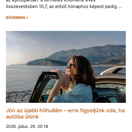
összevetésben 10,7, az előző hónaphoz képest pedig …
BŐVEBBEN »
Jön az újabb hőhullám – erre figyeljünk oda, ha
autóba ülünk
2026. július. 29. 20:18