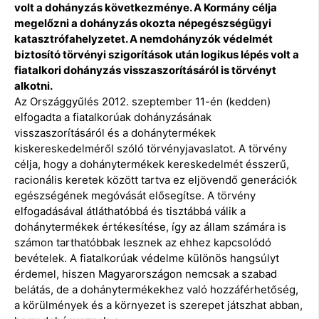
volt a dohányzás következménye. A Kormány célja
megelőzni a dohányzás okozta népegészségügyi
katasztrófahelyzetet. A nemdohányzók védelmét
biztosító törvényi szigorítások után logikus lépés volt a
fiatalkori dohányzás visszaszorításáról is törvényt
alkotni.
Az Országgyűlés 2012. szeptember 11-én (kedden)
elfogadta a fiatalkorúak dohányzásának
visszaszorításáról és a dohánytermékek
kiskereskedelméről szóló törvényjavaslatot. A törvény
célja, hogy a dohánytermékek kereskedelmét ésszerű,
racionális keretek között tartva ez eljövendő generációk
egészségének megóvását elősegítse. A törvény
elfogadásával átláthatóbbá és tisztábbá válik a
dohánytermékek értékesítése, így az állam számára is
számon tarthatóbbak lesznek az ehhez kapcsolódó
bevételek. A fiatalkorúak védelme különös hangsúlyt
érdemel, hiszen Magyarországon nemcsak a szabad
belátás, de a dohánytermékekhez való hozzáférhetőség,
a körülmények és a környezet is szerepet játszhat abban,