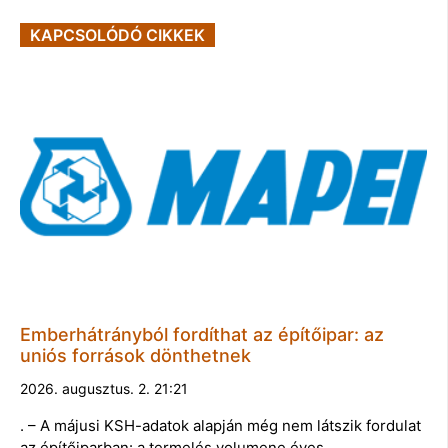
KAPCSOLÓDÓ CIKKEK
Emberhátrányból fordíthat az építőipar: az
uniós források dönthetnek
2026. augusztus. 2. 21:21
. – A májusi KSH-adatok alapján még nem látszik fordulat
az építőiparban: a termelés volumene éves