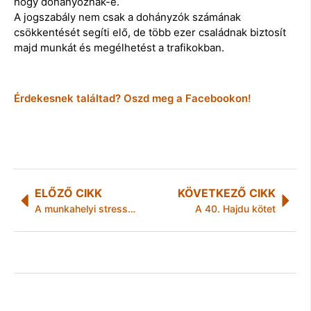
hogy dohányoznak-e.
A jogszabály nem csak a dohányzók számának
csökkentését segíti elő, de több ezer családnak biztosít
majd munkát és megélhetést a trafikokban.
Érdekesnek találtad? Oszd meg a Facebookon!
ELŐZŐ CIKK
KÖVETKEZŐ CIKK
A munkahelyi stressz a munkáltatók és a munkavállalók összefogásával csökkenthető
A 40. Hajdu kötet