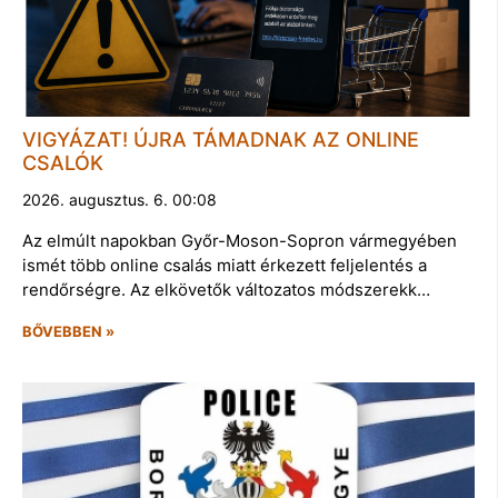
VIGYÁZAT! ÚJRA TÁMADNAK AZ ONLINE
CSALÓK
2026. augusztus. 6. 00:08
Az elmúlt napokban Győr-Moson-Sopron vármegyében
ismét több online csalás miatt érkezett feljelentés a
rendőrségre. Az elkövetők változatos módszerekk…
BŐVEBBEN »