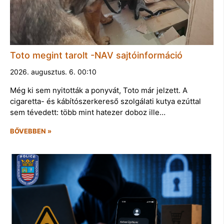
Toto megint tarolt -NAV sajtóinformáció
2026. augusztus. 6. 00:10
Még ki sem nyitották a ponyvát, Toto már jelzett. A
cigaretta- és kábítószerkereső szolgálati kutya ezúttal
sem tévedett: több mint hatezer doboz ille…
BŐVEBBEN »