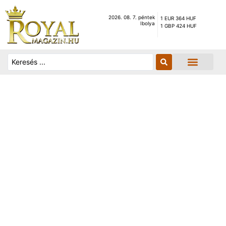
2026. 08. 7. péntek
1 EUR 364 HUF
Ibolya
1 GBP 424 HUF