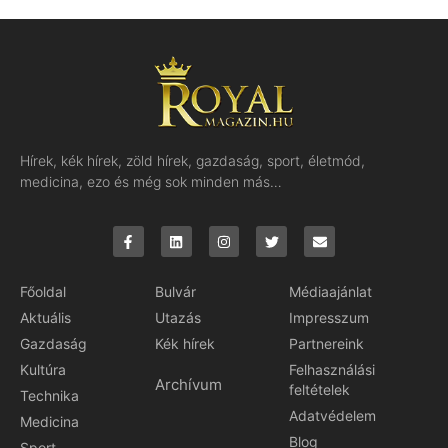
Hírek, kék hírek, zöld hírek, gazdaság, sport, életmód,
medicina, ezo és még sok minden más…
Főoldal
Bulvár
Médiaajánlat
Aktuális
Utazás
Impresszum
Gazdaság
Kék hírek
Partnereink
Kultúra
Felhasználási
Archívum
feltételek
Technika
Adatvédelem
Medicina
Blog
Sport