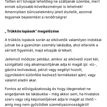
Tetten ért tolvajjal lehetőleg ne szálljanak szembe, mert
ennek súlyosabb következményei is lehetnek!
Amennyiben bűncselekmény jeleit észlelik, azonnal
tegyenek bejelentést a rendőrségre!
„ Trükkös lopások” megelőzése
A trükkös lopások során az elkövetők valamilyen indokkal
jutnak be a gyanútlan személy lakásába, ahol elterelik a
sértett figyelmét, majd ellopják értékeit.
Jellemző módszer például, amikor az elkövető vizet kér,
szolgáltató cég alkalmazottjának adja ki magát (pl. víz-,
gázóra leolvasása), pénzt vagy segélyt hozott,
ügynökként különféle kedvező termékeket ajánl, vagy
valamit eladni akar.
Fontos az elővigyázatosság és hogy idegeneket ne
engedjenek be lakásukba – még akkor sem, ha hivatalos
szerv vagy cég képviselőjének adja ki magát az illető –
amíg meg nem győződtek személyazonosságáról!