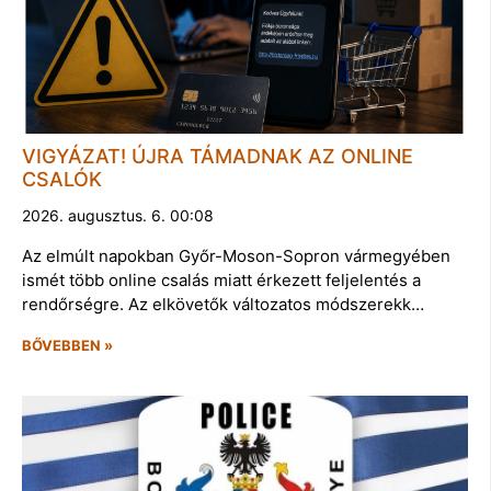
VIGYÁZAT! ÚJRA TÁMADNAK AZ ONLINE
CSALÓK
2026. augusztus. 6. 00:08
Az elmúlt napokban Győr-Moson-Sopron vármegyében
ismét több online csalás miatt érkezett feljelentés a
rendőrségre. Az elkövetők változatos módszerekk…
BŐVEBBEN »