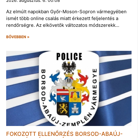
2026. augusztus. 6. 00:08
Az elmúlt napokban Győr-Moson-Sopron vármegyében
ismét több online csalás miatt érkezett feljelentés a
rendőrségre. Az elkövetők változatos módszerekk…
BŐVEBBEN »
FOKOZOTT ELLENŐRZÉS BORSOD-ABAÚJ-