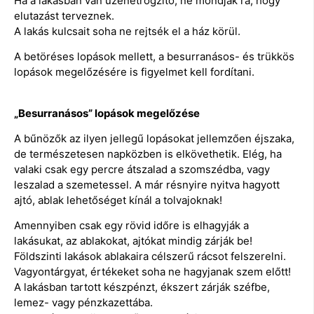
Ha a lakásban van üzenetrögzítő, ne mondják rá, hogy
elutazást terveznek.
A lakás kulcsait soha ne rejtsék el a ház körül.
A betöréses lopások mellett, a besurranásos- és trükkös
lopások megelőzésére is figyelmet kell fordítani.
„Besurranásos” lopások megelőzése
A bűnözők az ilyen jellegű lopásokat jellemzően éjszaka,
de természetesen napközben is elkövethetik. Elég, ha
valaki csak egy percre átszalad a szomszédba, vagy
leszalad a szemetessel. A már résnyire nyitva hagyott
ajtó, ablak lehetőséget kínál a tolvajoknak!
Amennyiben csak egy rövid időre is elhagyják a
lakásukat, az ablakokat, ajtókat mindig zárják be!
Földszinti lakások ablakaira célszerű rácsot felszerelni.
Vagyontárgyat, értékeket soha ne hagyjanak szem előtt!
A lakásban tartott készpénzt, ékszert zárják széfbe,
lemez- vagy pénzkazettába.