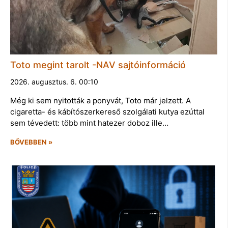
Toto megint tarolt -NAV sajtóinformáció
2026. augusztus. 6. 00:10
Még ki sem nyitották a ponyvát, Toto már jelzett. A
cigaretta- és kábítószerkereső szolgálati kutya ezúttal
sem tévedett: több mint hatezer doboz ille…
BŐVEBBEN »