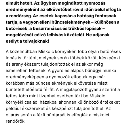
elmúlt heteit. Az ügyben megindított nyomozás
eredményeként az elkövetőket rövid időn belül elfogta
a rendőrség. Az esetek kapcsán a hatóság fontosnak
tartja, a vagyon elleni bűncselekmények – különösen a
betörések, a besurranásos és trükkös lopások –
megelőzését célzó felhívás közételét. Ne adjanak
esélyt a tolvajoknak!
A közelmúltban Miskolc környékén több olyan betöréses
lopás is történt, melynek során többek között készpénzt
és arany ékszert tulajdonítottak el az akkor még
ismeretlen tettesek. A gyors és alapos bűnügyi munka
eredményeképpen a nyomozók elfogtak egy már
korábban más bűncselekmények elkövetése miatt
büntetett előéletű férfit. A megalapozott gyanú szerint a
tettes több mint tizenhat esetben tört be Miskolc
környéki családi házakba, ahonnan különböző értékeket
például ékszereket és készpénzt tulajdonított el. Az
eljárás során a férfi bűntársát is elfogták a miskolci
rendőrök.