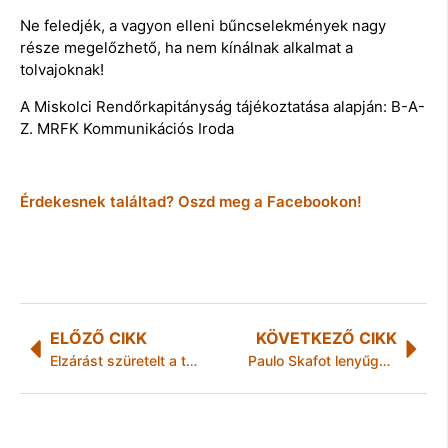
Ne feledjék, a vagyon elleni bűncselekmények nagy
része megelőzhető, ha nem kínálnak alkalmat a
tolvajoknak!
A Miskolci Rendőrkapitányság tájékoztatása alapján: B-A-
Z. MRFK Kommunikációs Iroda
Érdekesnek találtad? Oszd meg a Facebookon!
ELŐZŐ CIKK
KÖVETKEZŐ CIKK
Elzárást szüretelt a tolvaj
Paulo Skafot lenyűgözte a hatékonyság és professzionalitás, amit a Hell Energy gyárában látott