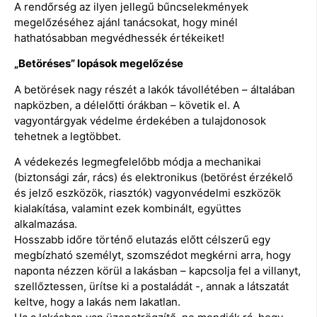
A rendőrség az ilyen jellegű bűncselekmények
megelőzéséhez ajánl tanácsokat, hogy minél
hathatósabban megvédhessék értékeiket!
„Betöréses” lopások megelőzése
A betörések nagy részét a lakók távollétében – általában
napközben, a délelőtti órákban – követik el. A
vagyontárgyak védelme érdekében a tulajdonosok
tehetnek a legtöbbet.
A védekezés legmegfelelőbb módja a mechanikai
(biztonsági zár, rács) és elektronikus (betörést érzékelő
és jelző eszközök, riasztók) vagyonvédelmi eszközök
kialakítása, valamint ezek kombinált, együttes
alkalmazása.
Hosszabb időre történő elutazás előtt célszerű egy
megbízható személyt, szomszédot megkérni arra, hogy
naponta nézzen körül a lakásban – kapcsolja fel a villanyt,
szellőztessen, ürítse ki a postaládát -, annak a látszatát
keltve, hogy a lakás nem lakatlan.