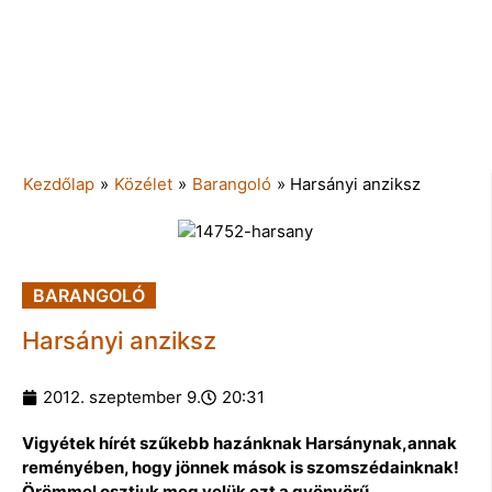
Kezdőlap
»
Közélet
»
Barangoló
»
Harsányi anziksz
BARANGOLÓ
Harsányi anziksz
2012. szeptember 9.
20:31
Vigyétek hírét szűkebb hazánknak Harsánynak,annak
reményében, hogy jönnek mások is szomszédainknak!
Örömmel osztjuk meg velük ezt a gyönyörű