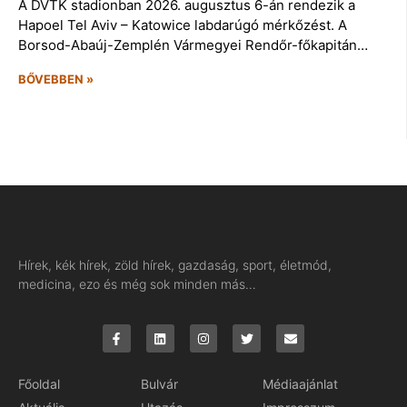
A DVTK stadionban 2026. augusztus 6-án rendezik a
Hapoel Tel Aviv – Katowice labdarúgó mérkőzést. A
Borsod-Abaúj-Zemplén Vármegyei Rendőr-főkapitán…
BŐVEBBEN »
Hírek, kék hírek, zöld hírek, gazdaság, sport, életmód,
medicina, ezo és még sok minden más…
Főoldal
Bulvár
Médiaajánlat