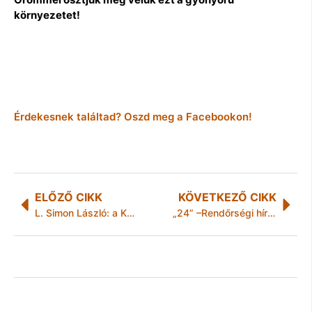
környezetet!
Érdekesnek találtad? Oszd meg a Facebookon!
ELŐZŐ CIKK
KÖVETKEZŐ CIKK
L. Simon László: a Kulturális Örökségvédelmi Hivatal feladatköre nem szűnik meg
„24” –Rendőrségi hírek Borsod-Abaúj-Zemplén megyéből