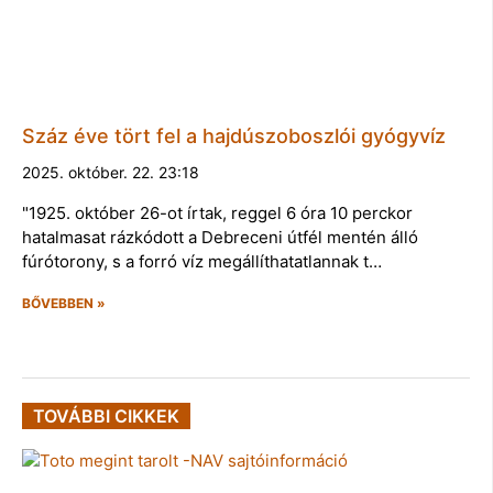
Száz éve tört fel a hajdúszoboszlói gyógyvíz
2025. október. 22. 23:18
"1925. október 26-ot írtak, reggel 6 óra 10 perckor
hatalmasat rázkódott a Debreceni útfél mentén álló
fúrótorony, s a forró víz megállíthatatlannak t…
BŐVEBBEN »
TOVÁBBI CIKKEK