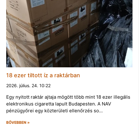
18 ezer tiltott íz a raktárban
2026. július. 24. 10:22
Egy nyitott raktár ajtaja mögött több mint 18 ezer illegális
elektronikus cigaretta lapult Budapesten. A NAV
pénzügyőrei egy közterületi ellenőrzés so…
BŐVEBBEN »