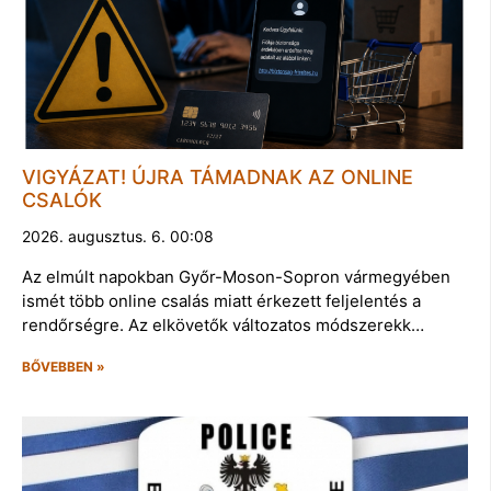
VIGYÁZAT! ÚJRA TÁMADNAK AZ ONLINE
CSALÓK
2026. augusztus. 6. 00:08
Az elmúlt napokban Győr-Moson-Sopron vármegyében
ismét több online csalás miatt érkezett feljelentés a
rendőrségre. Az elkövetők változatos módszerekk…
BŐVEBBEN »