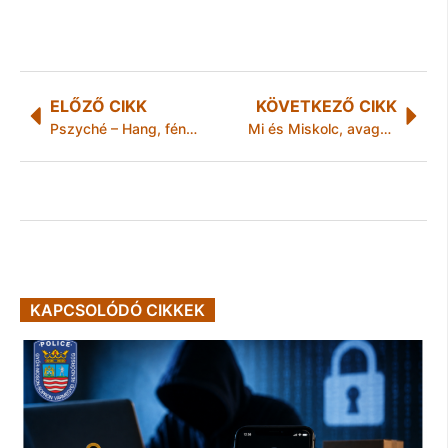
ELŐZŐ CIKK
KÖVETKEZŐ CIKK
Pszyché – Hang, fény, képei
Mi és Miskolc, avagy 272307 lépés a város felé
KAPCSOLÓDÓ CIKKEK