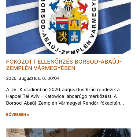
FOKOZOTT ELLENŐRZÉS BORSOD-ABAÚJ-
ZEMPLÉN VÁRMEGYÉBEN
2026. augusztus. 6. 00:04
A DVTK stadionban 2026. augusztus 6-án rendezik a
Hapoel Tel Aviv – Katowice labdarúgó mérkőzést. A
Borsod-Abaúj-Zemplén Vármegyei Rendőr-főkapitán…
BŐVEBBEN »