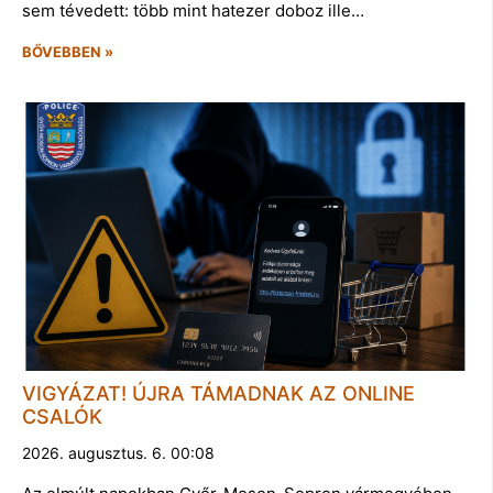
sem tévedett: több mint hatezer doboz ille…
BŐVEBBEN »
VIGYÁZAT! ÚJRA TÁMADNAK AZ ONLINE
CSALÓK
2026. augusztus. 6. 00:08