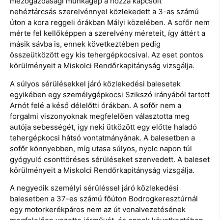
mezőgazdasági munkagép a hozzá kapcsolt
nehéztárcsás szerelvénnyel közlekedett a 3-as számú
úton a kora reggeli órákban Mályi közelében. A sofőr nem
mérte fel kellőképpen a szerelvény méreteit, így áttért a
másik sávba is, ennek következtében pedig
összeütközött egy kis tehergépkocsival. Az eset pontos
körülményeit a Miskolci Rendőrkapitányság vizsgálja.
A súlyos sérülésekkel járó közlekedési balesetek
egyikében egy személygépkocsi Szikszó irányából tartott
Arnót felé a késő délelőtti órákban. A sofőr nem a
forgalmi viszonyoknak megfelelően választotta meg
autója sebességét, így neki ütközött egy előtte haladó
tehergépkocsi hátsó vontatmányának. A balesetben a
sofőr könnyebben, míg utasa súlyos, nyolc napon túl
gyógyuló csonttöréses sérüléseket szenvedett. A baleset
körülményeit a Miskolci Rendőrkapitányság vizsgálja.
A negyedik személyi sérüléssel járó közlekedési
balesetben a 37-es számú főúton Bodrogkeresztúrnál
egy motorkerékpáros nem az út vonalvezetésének