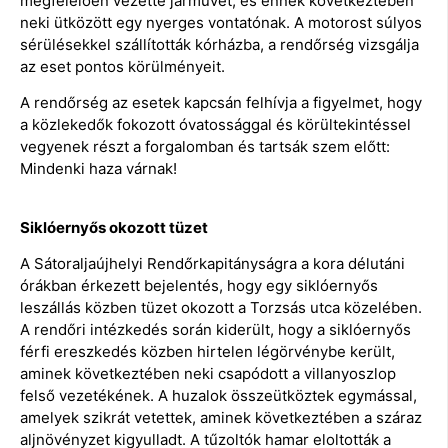
megfelelően vezette járművét, és ennek következtében
neki ütközött egy nyerges vontatónak. A motorost súlyos
sérülésekkel szállították kórházba, a rendőrség vizsgálja
az eset pontos körülményeit.
A rendőrség az esetek kapcsán felhívja a figyelmet, hogy
a közlekedők fokozott óvatossággal és körültekintéssel
vegyenek részt a forgalomban és tartsák szem előtt:
Mindenki haza várnak!
Siklóernyős okozott tüzet
A Sátoraljaújhelyi Rendőrkapitányságra a kora délutáni
órákban érkezett bejelentés, hogy egy siklóernyős
leszállás közben tüzet okozott a Torzsás utca közelében.
A rendőri intézkedés során kiderült, hogy a siklóernyős
férfi ereszkedés közben hirtelen légörvénybe került,
aminek következtében neki csapódott a villanyoszlop
felső vezetékének. A huzalok összeütköztek egymással,
amelyek szikrát vetettek, aminek következtében a száraz
aljnövényzet kigyulladt. A tűzoltók hamar eloltották a