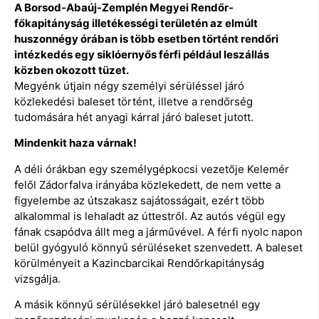
A Borsod-Abaúj-Zemplén Megyei Rendőr-
főkapitányság illetékességi területén az elmúlt
huszonnégy órában is több esetben történt rendőri
intézkedés egy siklóernyős férfi például leszállás
közben okozott tüzet.
Megyénk útjain négy személyi sérüléssel járó
közlekedési baleset történt, illetve a rendőrség
tudomására hét anyagi kárral járó baleset jutott.
Mindenkit haza várnak!
A déli órákban egy személygépkocsi vezetője Kelemér
felől Zádorfalva irányába közlekedett, de nem vette a
figyelembe az útszakasz sajátosságait, ezért több
alkalommal is lehaladt az úttestről. Az autós végül egy
fának csapódva állt meg a járművével. A férfi nyolc napon
belül gyógyuló könnyű sérüléseket szenvedett. A baleset
körülményeit a Kazincbarcikai Rendőrkapitányság
vizsgálja.
A másik könnyű sérülésekkel járó balesetnél egy