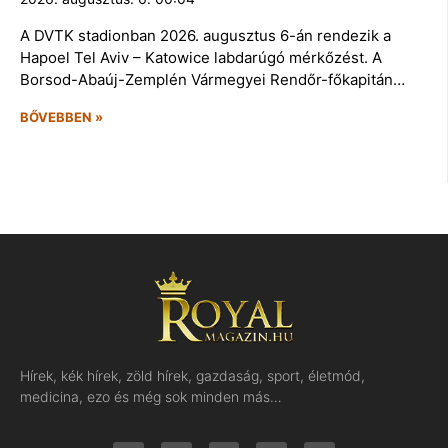
A DVTK stadionban 2026. augusztus 6-án rendezik a
Hapoel Tel Aviv – Katowice labdarúgó mérkőzést. A
Borsod-Abaúj-Zemplén Vármegyei Rendőr-főkapitán…
BŐVEBBEN »
Hírek, kék hírek, zöld hírek, gazdaság, sport, életmód,
medicina, ezo és még sok minden más…