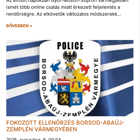
Az elmúlt napokban Győr-Moson-Sopron vármegyében
ismét több online csalás miatt érkezett feljelentés a
rendőrségre. Az elkövetők változatos módszerekk…
BŐVEBBEN »
FOKOZOTT ELLENŐRZÉS BORSOD-ABAÚJ-
ZEMPLÉN VÁRMEGYÉBEN
2026. augusztus. 6. 00:04