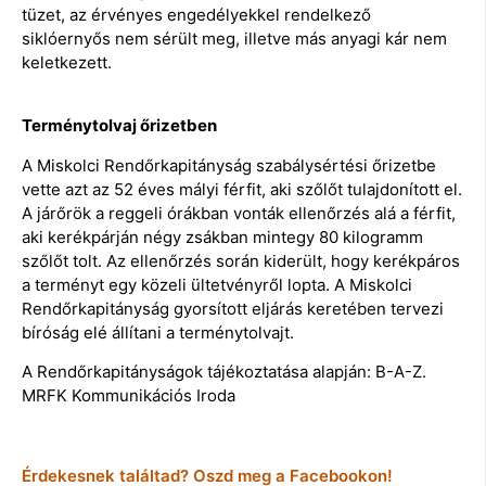
tüzet, az érvényes engedélyekkel rendelkező
siklóernyős nem sérült meg, illetve más anyagi kár nem
keletkezett.
Terménytolvaj őrizetben
A Miskolci Rendőrkapitányság szabálysértési őrizetbe
vette azt az 52 éves mályi férfit, aki szőlőt tulajdonított el.
A járőrök a reggeli órákban vonták ellenőrzés alá a férfit,
aki kerékpárján négy zsákban mintegy 80 kilogramm
szőlőt tolt. Az ellenőrzés során kiderült, hogy kerékpáros
a terményt egy közeli ültetvényről lopta. A Miskolci
Rendőrkapitányság gyorsított eljárás keretében tervezi
bíróság elé állítani a terménytolvajt.
A Rendőrkapitányságok tájékoztatása alapján: B-A-Z.
MRFK Kommunikációs Iroda
Érdekesnek találtad? Oszd meg a Facebookon!