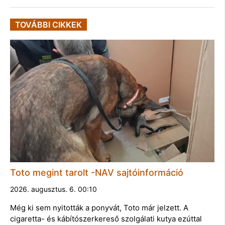
TOVÁBBI CIKKEK
Toto megint tarolt -NAV sajtóinformáció
2026. augusztus. 6. 00:10
Még ki sem nyitották a ponyvát, Toto már jelzett. A
cigaretta- és kábítószerkereső szolgálati kutya ezúttal