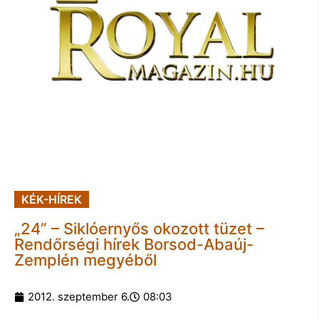
KÉK-HÍREK
„24” – Siklóernyős okozott tüzet –
Rendőrségi hírek Borsod-Abaúj-
Zemplén megyéből
2012. szeptember 6.
08:03