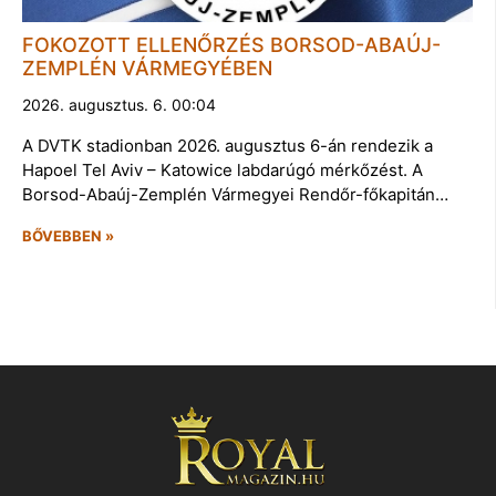
FOKOZOTT ELLENŐRZÉS BORSOD-ABAÚJ-
ZEMPLÉN VÁRMEGYÉBEN
2026. augusztus. 6. 00:04
A DVTK stadionban 2026. augusztus 6-án rendezik a
Hapoel Tel Aviv – Katowice labdarúgó mérkőzést. A
Borsod-Abaúj-Zemplén Vármegyei Rendőr-főkapitán…
BŐVEBBEN »