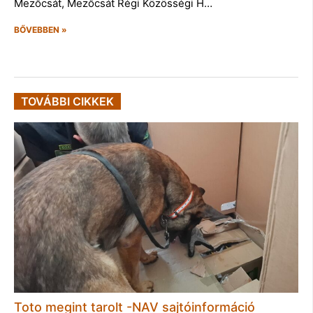
Mezőcsát, Mezőcsát Régi Közösségi H…
BŐVEBBEN »
TOVÁBBI CIKKEK
Toto megint tarolt -NAV sajtóinformáció