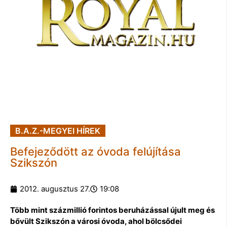
B.A.Z.-MEGYEI HÍREK
Befejeződött az óvoda felújítása
Szikszón
2012. augusztus 27.
19:08
Több mint százmillió forintos beruházással újult meg és
bővült Szikszón a városi óvoda, ahol bölcsődei