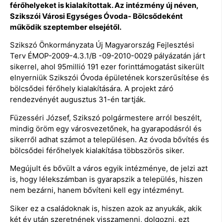
férőhelyeket is kialakítottak. Az intézmény új néven,
Szikszói Városi Egységes Óvoda- Bölcsődeként
működik szeptember elsejétől.
Szikszó Önkormányzata Új Magyarország Fejlesztési
Terv ÉMOP-2009-4.3.1/B -09-2010-0029 pályázatán járt
sikerrel, ahol 95millió 191 ezer forinttámogatást sikerült
elnyerniük Szikszói Óvoda épületének korszerűsítése és
bölcsődei férőhely kialakítására. A projekt záró
rendezvényét augusztus 31-én tartják.
Füzesséri József, Szikszó polgármestere arról beszélt,
mindig öröm egy városvezetőnek, ha gyarapodásról és
sikerről adhat számot a településen. Az óvoda bővítés és
bölcsődei férőhelyek kialakítása többszörös siker.
Megújult és bővült a város egyik intézménye, de jelzi azt
is, hogy lélekszámban is gyarapszik a település, hiszen
nem bezárni, hanem bővíteni kell egy intézményt.
Siker ez a családoknak is, hiszen azok az anyukák, akik
két év után szeretnének visszamenni, dolgozni, ezt