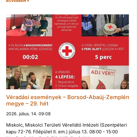
BŐVEBBEN »
Véradási események – Borsod-Abaúj-Zemplén
megye – 29. hét
2026. július. 14. 09:08
Miskolc, Miskolci Területi Vérellátó Intézeti (Szentpéteri
kapu 72-76. Főépület II. em.) július 13. 08:00 - 15:00