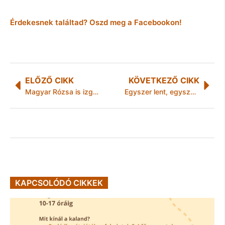
Érdekesnek találtad? Oszd meg a Facebookon!
ELŐZŐ CIKK
KÖVETKEZŐ CIKK
Magyar Rózsa is izgatottan várja a Dallas új részeit
Egyszer lent, egyszer fent
KAPCSOLÓDÓ CIKKEK