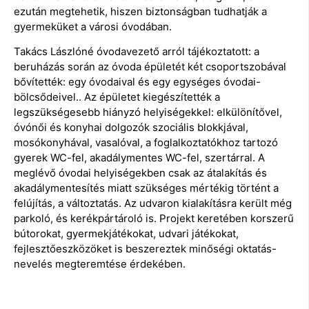
ezután megtehetik, hiszen biztonságban tudhatják a
gyermeküket a városi óvodában.
Takács Lászlóné óvodavezető arról tájékoztatott: a
beruházás során az óvoda épületét két csoportszobával
bővítették: egy óvodaival és egy egységes óvodai-
bölcsődeivel.. Az épületet kiegészítették a
legszükségesebb hiányzó helyiségekkel: elkülönítővel,
óvónői és konyhai dolgozók szociális blokkjával,
mosókonyhával, vasalóval, a foglalkoztatókhoz tartozó
gyerek WC-fel, akadálymentes WC-fel, szertárral. A
meglévő óvodai helyiségekben csak az átalakítás és
akadálymentesítés miatt szükséges mértékig történt a
felújítás, a változtatás. Az udvaron kialakításra került még
parkoló, és kerékpártároló is. Projekt keretében korszerű
bútorokat, gyermekjátékokat, udvari játékokat,
fejlesztőeszközöket is beszereztek minőségi oktatás-
nevelés megteremtése érdekében.