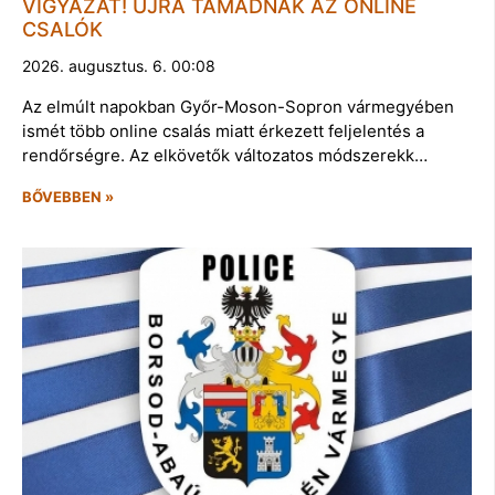
VIGYÁZAT! ÚJRA TÁMADNAK AZ ONLINE
CSALÓK
2026. augusztus. 6. 00:08
Az elmúlt napokban Győr-Moson-Sopron vármegyében
ismét több online csalás miatt érkezett feljelentés a
rendőrségre. Az elkövetők változatos módszerekk…
BŐVEBBEN »