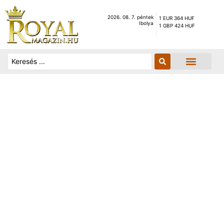
2026. 08. 7. péntek
1 EUR 364 HUF
Ibolya
1 GBP 424 HUF