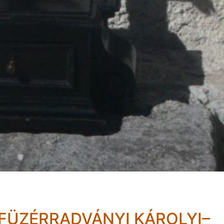
 FÜZÉRRADVÁNYI KÁROLYI–