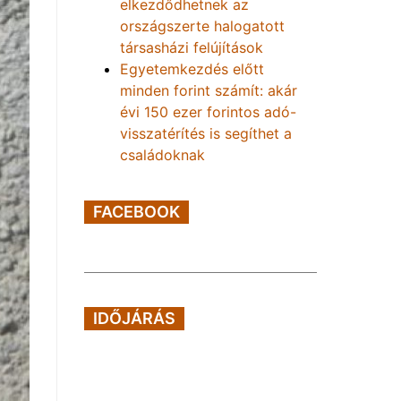
elkezdődhetnek az
országszerte halogatott
társasházi felújítások
Egyetemkezdés előtt
minden forint számít: akár
évi 150 ezer forintos adó-
visszatérítés is segíthet a
családoknak
FACEBOOK
IDŐJÁRÁS