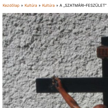
Kezdőlap
»
Kultúra
»
Kultúra
»
A „SZATMÁRI–FESZÜLET”