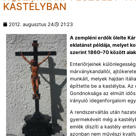
KASTÉLYBAN
2012. augusztus 24.
21:23
A zempléni erdők ölelte Kár
eklatánst példája, melyet k
szerint 1860–70 között alakí
Enteriőrjeinek különlegesség
márványkandallói, ajtókerete
munkáit, melyek hajdan itália
építtette be a kastélyba. A
Gondnoksága az elmúlt idős
irányuló idegenforgalom egy
A rendszerváltás után hazatel
gyermekéveit még a kastélyb
emlék díszíti a kastély ente
azonban nem művészi kvalitás