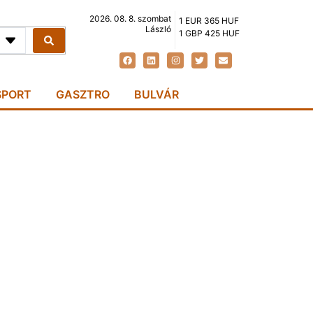
2026. 08. 8. szombat
1 EUR 365 HUF
László
1 GBP 425 HUF
SPORT
GASZTRO
BULVÁR