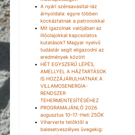
A nyári szénsavasital-láz
árnyoldala: egyre többen
kockáztatnak a patronokkal
Mit igazolnak valójában az
illóolajokkal kapcsolatos
kutatások? Magyar nyelvű
tudástár segít eligazodni az
eredmények között
HÉT EGYSZERŰ LÉPÉS,
AMELLYEL A HÁZTARTÁSOK
IS HOZZÁJÁRULHATNAK A
VILLAMOSENERGIA-
RENDSZER
TEHERMENTESÍTÉSÉHEZ
PROGRAMAJÁNLÓ 2026.
augusztus 10–17.-Heti ZSÖK
Viharverte tetőktől a
balesetveszélyes üvegekig: