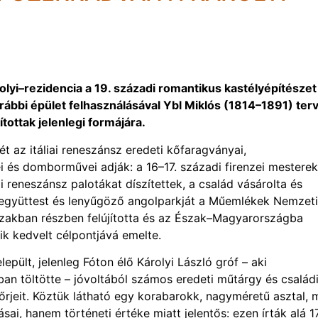
olyi–rezidencia a 19. századi romantikus kastélyépítészet
orábbi épület felhasználásával Ybl Miklós (1814–1891) terv
tottak jelenlegi formájára.
ét az itáliai reneszánsz eredeti kőfaragványai,
i és domborművei adják: a 16–17. századi firenzei mesterek
i reneszánsz palotákat díszítettek, a család vásárolta és
z együttest és lenyűgöző angolparkját a Műemlékek Nemzeti
zakban részben felújította és az Észak–Magyarországba
ik kedvelt célpontjává emelte.
epült, jelenleg Fóton élő Károlyi László gróf – aki
an töltötte – jóvoltából számos eredeti műtárgy és család
riőrjeit. Köztük látható egy korabarokk, nagyméretű asztal, 
ai, hanem történeti értéke miatt jelentős: ezen írták alá 1