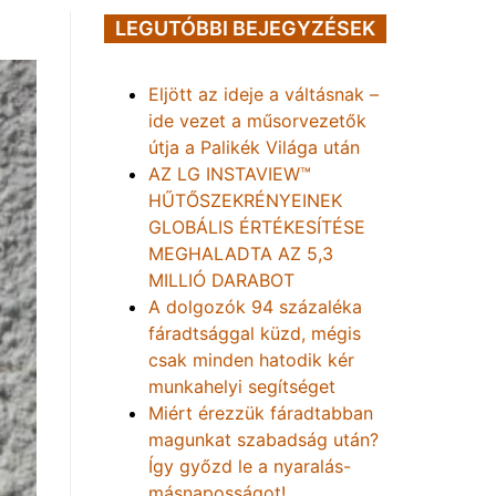
LEGUTÓBBI BEJEGYZÉSEK
Eljött az ideje a váltásnak –
ide vezet a műsorvezetők
útja a Palikék Világa után
AZ LG INSTAVIEW™
HŰTŐSZEKRÉNYEINEK
GLOBÁLIS ÉRTÉKESÍTÉSE
MEGHALADTA AZ 5,3
MILLIÓ DARABOT
A dolgozók 94 százaléka
fáradtsággal küzd, mégis
csak minden hatodik kér
munkahelyi segítséget
Miért érezzük fáradtabban
magunkat szabadság után?
Így győzd le a nyaralás-
másnaposságot!