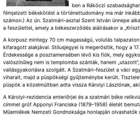
ben a Rákóczi szabadságharc
fémjelzett békekötést a történettudomány ma már inkább 
számon.) Az ún. Szatmári–asztal Szent István ünnepe alka
a feszülettel, amely a békeszerződés aláírásakor a „Krisztu
A korpusz mintegy 70 cm magasságú, volutás talpazaton ál
kifaragott alakjával. Stílusjegyei is megerősítik, hogy a 1
Érdekessége a posztamensében lévő kis fiók, mely egyko
valószínűleg nem is templomba szánták, hanem „utazott”, a
vallásgyakorlásra szolgált. A Szatmári–feszület a váci e
viharait, majd a püspökségi gyűjteménybe került. Tisztele
püspök a közelmúltban adta vissza Károlyi Lászlónak, aki 
A Károlyi–rezidencia enteriőrjei és a szatmári béke relik
címmel gróf Apponyi Franciska (1879–1958) életét bemutató 
Műemlékek Nemzeti Gondnoksága honlapján olvashatók r