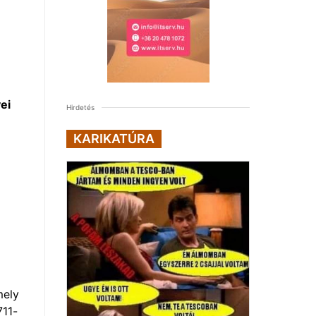
ei
Hirdetés
KARIKATÚRA
i
mely
711-