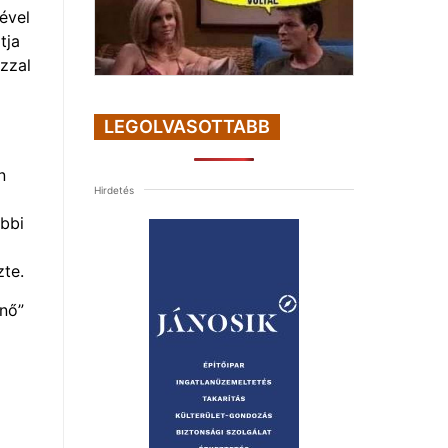
ével
tja
azzal
LEGOLVASOTTABB
n
Hirdetés
őbbi
zte.
fnő”