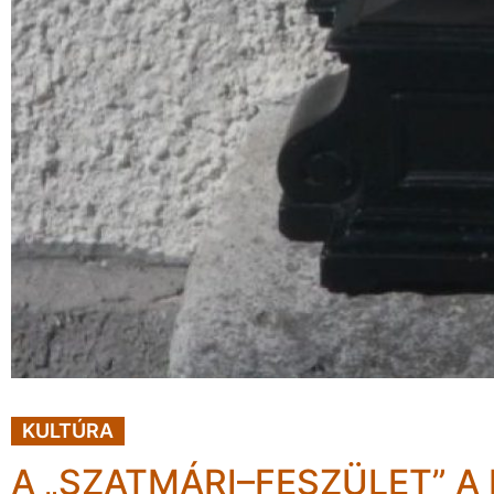
KULTÚRA
A „SZATMÁRI–FESZÜLET” A