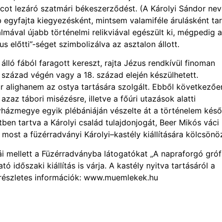
ot lezáró szatmári békeszerződést. (A Károlyi Sándor nev
egyfajta kiegyezésként, mintsem valamiféle árulásként tar
lmával újabb történelmi relikviával egészült ki, mégpedig 
s előtti”-séget szimbolizálva az asztalon állott.
ló fából faragott kereszt, rajta Jézus rendkívül finoman
7. század végén vagy a 18. század elején készülhetett.
r alighanem az ostya tartására szolgált. Ebből következőe
zaz tábori misézésre, illetve a főúri utazások alatti
gyházmegye egyik plébániáján vészelte át a történelem kés
tben tartva a Károlyi család tulajdonjogát, Beer Mikós váci
most a füzérradványi Károlyi–kastély kiállítására kölcsönö
viái mellett a Füzérradványba látogatókat „A napraforgó gró
időszaki kiállítás is várja. A kastély nyitva tartásáról a
észletes információk: www.muemlekek.hu