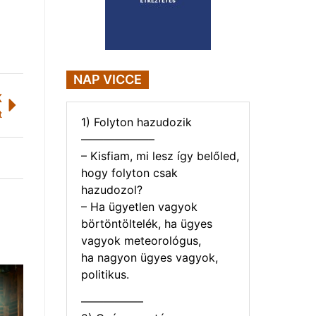
NAP VICCE
K
t
1) Folyton hazudozik
——————–
– Kisfiam, mi lesz így belőled,
hogy folyton csak
hazudozol?
– Ha ügyetlen vagyok
börtöntöltelék, ha ügyes
vagyok meteorológus,
ha nagyon ügyes vagyok,
politikus.
—————–