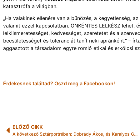
katasztrófa a világban.
„Ha valakinek ellenére van a bűnözés, a kegyetlenség, a
valamit ezzel kapcsolatban. ÖNKÉNTES LELKÉSZ lehet, és s
lelkiismeretességet, kedvességet, szeretetet és a szenved
becsületességet és toleranciát tanít neki apránként.” – í
aggasztott a társadalom egyre romló etikai és erkölcsi s
Érdekesnek találtad? Oszd meg a Facebookon!
ELŐZŐ CIKK
A következő Sztárportréban: Dobrády Ákos, és Karalyos Gábor!