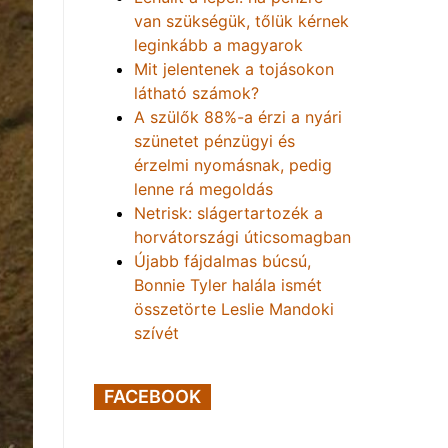
van szükségük, tőlük kérnek
leginkább a magyarok
Mit jelentenek a tojásokon
látható számok?
A szülők 88%-a érzi a nyári
szünetet pénzügyi és
érzelmi nyomásnak, pedig
lenne rá megoldás
Netrisk: slágertartozék a
horvátországi úticsomagban
Újabb fájdalmas búcsú,
Bonnie Tyler halála ismét
összetörte Leslie Mandoki
szívét
FACEBOOK