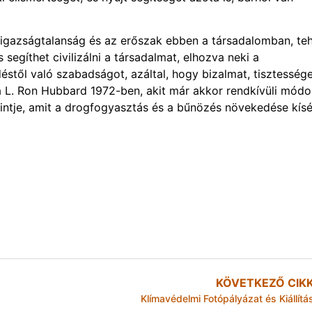
z igazságtalanság és az erőszak ebben a társadalomban, te
egíthet civilizálni a társadalmat, elhozva neki a
éstől való szabadságot, azáltal, hogy bizalmat, tisztessége
rta L. Ron Hubbard 1972-ben, akit már akkor rendkívüli mód
zintje, amit a drogfogyasztás és a bűnözés növekedése kísé
KÖVETKEZŐ CIK
Klímavédelmi Fotópályázat és Kiállítá