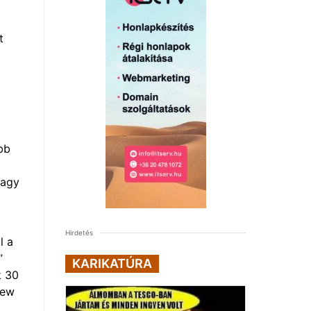
t
bb
vagy
Hirdetés
l a
”
KARIKATÚRA
k 30
new