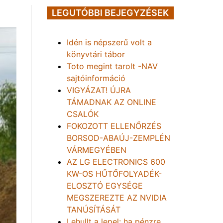
LEGUTÓBBI BEJEGYZÉSEK
Idén is népszerű volt a
könyvtári tábor
Toto megint tarolt -NAV
sajtóinformáció
VIGYÁZAT! ÚJRA
TÁMADNAK AZ ONLINE
CSALÓK
FOKOZOTT ELLENŐRZÉS
BORSOD-ABAÚJ-ZEMPLÉN
VÁRMEGYÉBEN
AZ LG ELECTRONICS 600
KW-OS HŰTŐFOLYADÉK-
ELOSZTÓ EGYSÉGE
MEGSZEREZTE AZ NVIDIA
TANÚSÍTÁSÁT
Lehullt a lepel: ha pénzre