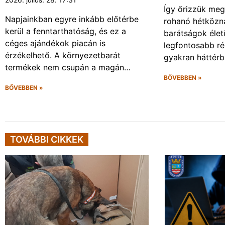
Így őrizzük meg
Napjainkban egyre inkább előtérbe
rohanó hétköz
kerül a fenntarthatóság, és ez a
barátságok élet
céges ajándékok piacán is
legfontosabb ré
érzékelhető. A környezetbarát
gyakran háttérb
termékek nem csupán a magán…
BŐVEBBEN »
BŐVEBBEN »
TOVÁBBI CIKKEK