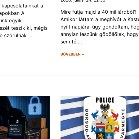
 kapcsolatainkat a
Mire futja majd a 40 milliárdból?
napokban A
Amikor láttam a meghívót a Kast
ünk egyik
nyílt napjára, úgy gondoltam, ho
szét teszik ki, mégis
annyian leszünk gödöllőiek, hogy
e szorulnak …
sem fér…
BŐVEBBEN »