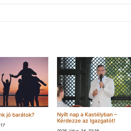
Nyílt nap a Kastélyban –
k jó barátok?
Kérdezze az Igazgatót!
:17
2026. július. 24. 22:35