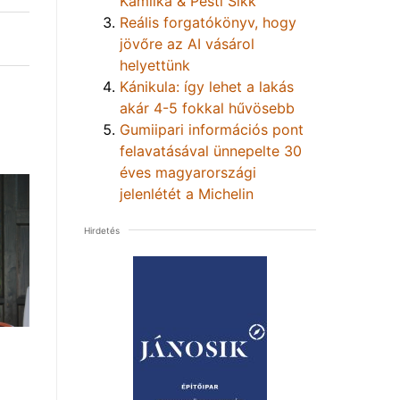
Kamilka & Pesti Sikk
Reális forgatókönyv, hogy
jövőre az AI vásárol
helyettünk
Kánikula: így lehet a lakás
akár 4-5 fokkal hűvösebb
Gumiipari információs pont
felavatásával ünnepelte 30
éves magyarországi
jelenlétét a Michelin
Hirdetés