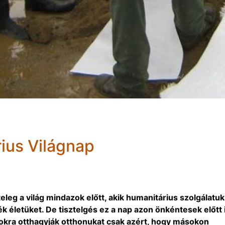
ius Világnap
eleg a világ mindazok előtt, akik humanitárius szolgálatuk
k életüket. De tisztelgés ez a nap azon önkéntesek előtt i
okra otthagyják otthonukat csak azért, hogy másokon