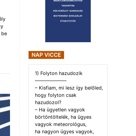
ély
gy
 be
NAP VICCE
1) Folyton hazudozik
——————–
– Kisfiam, mi lesz így belőled,
hogy folyton csak
hazudozol?
– Ha ügyetlen vagyok
börtöntöltelék, ha ügyes
vagyok meteorológus,
ha nagyon ügyes vagyok,