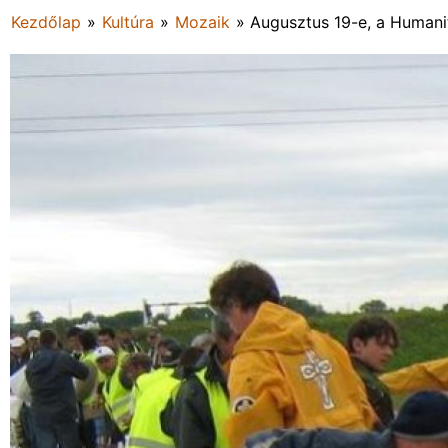
Kezdőlap
»
Kultúra
»
Mozaik
»
Augusztus 19-e, a Humani