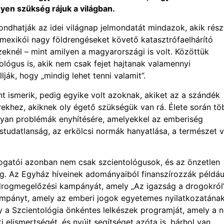
gyen szükség rájuk a világban.
mondhatják az idei világnap jelmondatát mindazok, akik rész
 a mexikói nagy földrengéseket követő katasztrófaelhárító
eknél – mint amilyen a magyarországi is volt. Közöttük
lógus is, akik nem csak fejet hajtanak valamennyi
lják, hogy „mindig lehet tenni valamit”.
t ismerik, pedig egyike volt azoknak, akiket az a szándék
rekhez, akiknek oly égető szükségük van rá. Élete során tö
lyan problémák enyhítésére, amelyekkel az emberiség
studatlanság, az erkölcsi normák hanyatlása, a természet 
mogatói azonban nem csak szcientológusok, és az önzetlen
. Az Egyház híveinek adományaiból finanszírozzák példáu
drogmegelőzési kampányát, amely „Az igazság a drogokról
 kampányt, amely az emberi jogok egyetemes nyilatkozatána
gy a Szcientológia önkéntes lelkészek programját, amely a 
i elismertségét, és nyújt segítséget azóta is, bárhol van