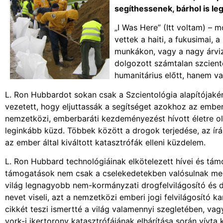
segíthessenek, bárhol is le
„I Was Here” (Itt voltam) – 
vettek a haiti, a fukusimai,
munkákon, vagy a nagy árviz
dolgozott számtalan szciento
humanitárius előtt, hanem val
L. Ron Hubbardot sokan csak a Szcientológia alapítójakén
vezetett, hogy eljuttassák a segítséget azokhoz az embe
nemzetközi, emberbaráti kezdeményezést hívott életre o
leginkább küzd. Többek között a drogok terjedése, az írá
az ember által kiváltott katasztrófák elleni küzdelem.
L. Ron Hubbard technológiáinak elkötelezett hívei és tá
támogatások nem csak a cselekedetekben valósulnak meg
világ legnagyobb nem-kormányzati drogfelvilágosító és 
nevet viseli, azt a nemzetközi emberi jogi felvilágosító
cikkét teszi ismertté a világ valamennyi szegletében, va
york-i ikertorony katasztrófájának elhárítása során vívta k