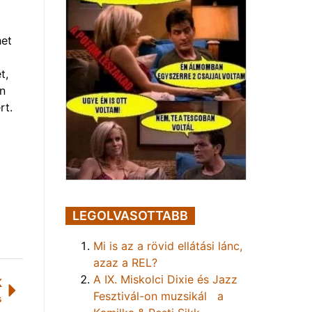
het
t,
on
rt.
LEGOLVASOTTABB
Mi is az a rövid ellátási lánc,
azaz a REL?
A IX. Miskolci Dixie és Jazz
K
Fesztivál-on muzsikál a
s