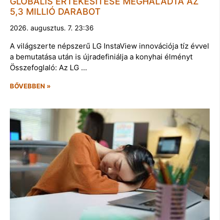
GLOBÁLIS ÉRTÉKESÍTÉSE MEGHALADTA AZ
5,3 MILLIÓ DARABOT
2026. augusztus. 7. 23:36
A világszerte népszerű LG InstaView innovációja tíz évvel
a bemutatása után is újradefiniálja a konyhai élményt
Összefoglaló: Az LG …
BŐVEBBEN »