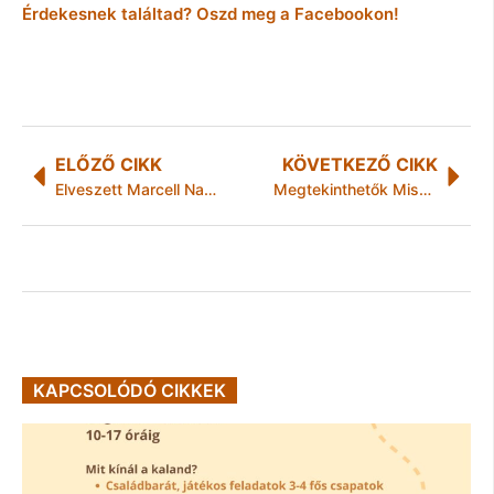
Érdekesnek találtad? Oszd meg a Facebookon!
ELŐZŐ CIKK
KÖVETKEZŐ CIKK
Elveszett Marcell Nagy-Milic felé!
Megtekinthetők Miskolctapolca fejlesztési tervei – közlemény
KAPCSOLÓDÓ CIKKEK