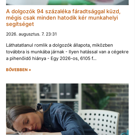
A dolgozók 94 százaléka fáradtsággal küzd,
mégis csak minden hatodik kér munkahelyi
segítséget
2026. augusztus. 7. 23:31
Láthatatlanul romlik a dolgozók állapota, miközben
továbbra is munkába járnak - Ilyen hatással van a cégekre
a pihenőidő hiánya - Egy 2026-os, 6105 f…
BŐVEBBEN »