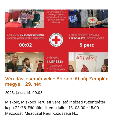
Véradási események – Borsod-Abaúj-Zemplén
megye – 29. hét
2026. július. 14. 09:08
Miskolc, Miskolci Területi Vérellátó Intézeti (Szentpéteri
kapu 72-76. Főépület II. em.) július 13. 08:00 - 15:00
Mezőcsát, Mezőcsát Régi Közösségi H…