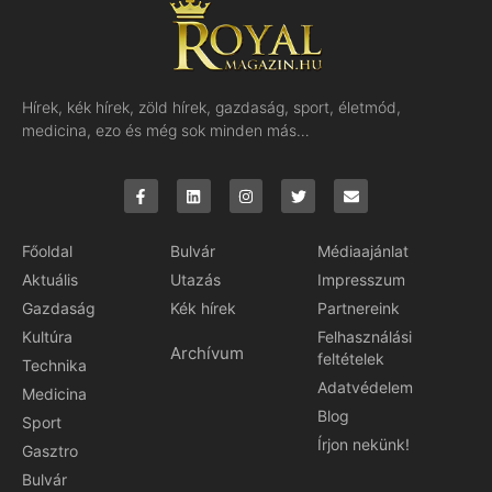
Hírek, kék hírek, zöld hírek, gazdaság, sport, életmód,
medicina, ezo és még sok minden más…
Főoldal
Bulvár
Médiaajánlat
Aktuális
Utazás
Impresszum
Gazdaság
Kék hírek
Partnereink
Kultúra
Felhasználási
Archívum
feltételek
Technika
Adatvédelem
Medicina
Blog
Sport
Írjon nekünk!
Gasztro
Bulvár