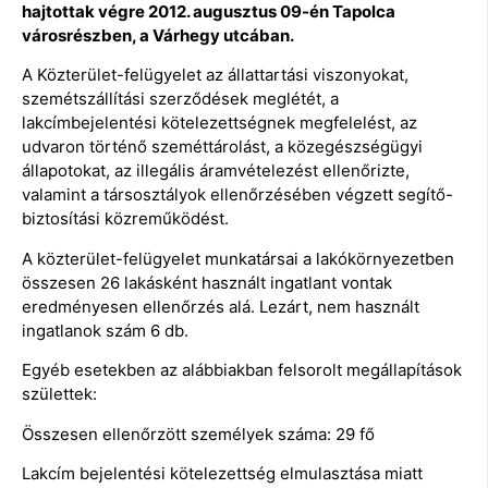
hajtottak végre 2012. augusztus 09-én Tapolca
városrészben, a Várhegy utcában.
A Közterület-felügyelet az állattartási viszonyokat,
szemétszállítási szerződések meglétét, a
lakcímbejelentési kötelezettségnek megfelelést, az
udvaron történő szeméttárolást, a közegészségügyi
állapotokat, az illegális áramvételezést ellenőrizte,
valamint a társosztályok ellenőrzésében végzett segítő-
biztosítási közreműködést.
A közterület-felügyelet munkatársai a lakókörnyezetben
összesen 26 lakásként használt ingatlant vontak
eredményesen ellenőrzés alá. Lezárt, nem használt
ingatlanok szám 6 db.
Egyéb esetekben az alábbiakban felsorolt megállapítások
születtek:
Összesen ellenőrzött személyek száma: 29 fő
Lakcím bejelentési kötelezettség elmulasztása miatt