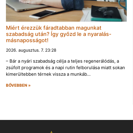
Miért érezzük fáradtabban magunkat
szabadság után? Így győzd le a nyaralás-
másnaposságot!
2026. augusztus. 7. 23:28
– Bár a nyári szabadság célja a teljes regenerálódás, a
zsúfolt programok és a napi rutin felborulása miatt sokan
kimerültebben térnek vissza a munkáb…
BŐVEBBEN »