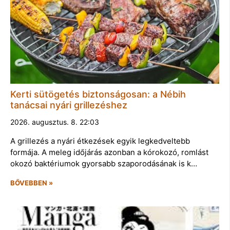
Kerti sütögetés biztonságosan: a Nébih
tanácsai nyári grillezéshez
2026. augusztus. 8. 22:03
A grillezés a nyári étkezések egyik legkedveltebb
formája. A meleg időjárás azonban a kórokozó, romlást
okozó baktériumok gyorsabb szaporodásának is k…
BŐVEBBEN »