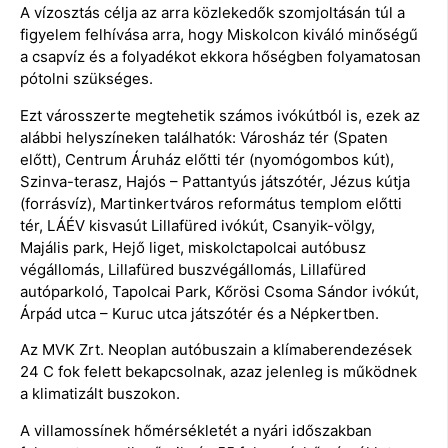
A vízosztás célja az arra közlekedők szomjoltásán túl a
figyelem felhívása arra, hogy Miskolcon kiváló minőségű
a csapvíz és a folyadékot ekkora hőségben folyamatosan
pótolni szükséges.
Ezt városszerte megtehetik számos ivókútból is, ezek az
alábbi helyszíneken találhatók: Városház tér (Spaten
előtt), Centrum Áruház előtti tér (nyomógombos kút),
Szinva-terasz, Hajós – Pattantyús játszótér, Jézus kútja
(forrásvíz), Martinkertváros református templom előtti
tér, LÁÉV kisvasút Lillafüred ivókút, Csanyik-völgy,
Majális park, Hejő liget, miskolctapolcai autóbusz
végállomás, Lillafüred buszvégállomás, Lillafüred
autóparkoló, Tapolcai Park, Kőrösi Csoma Sándor ivókút,
Árpád utca – Kuruc utca játszótér és a Népkertben.
Az MVK Zrt. Neoplan autóbuszain a klímaberendezések
24 C fok felett bekapcsolnak, azaz jelenleg is működnek
a klimatizált buszokon.
A villamossínek hőmérsékletét a nyári időszakban