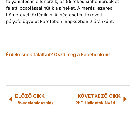
folyamatosan ellenőrzik, és 55 fokos sínhőmérséklet
felett locsolással hűtik a síneket. A mérés lézeres
hőmérővel történik, szükség esetén fokozott
pályafelügyelet keretében, napközben 2 óránként.
Érdekesnek találtad? Oszd meg a Facebookon!
ELŐZŐ CIKK
KÖVETKEZŐ CIKK
Jövedelemigazolás kérése telefonon
PhD Hallgatók Nyári Továbbképző Tábora