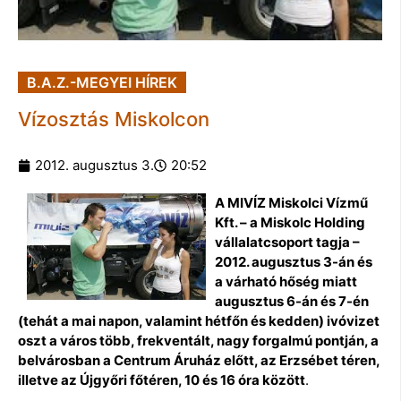
B.A.Z.-MEGYEI HÍREK
Vízosztás Miskolcon
2012. augusztus 3.
20:52
A MIVÍZ Miskolci Vízmű
Kft. – a Miskolc Holding
vállalatcsoport tagja –
2012. augusztus 3-án és
a várható hőség miatt
augusztus 6-án és 7-én
(tehát a mai napon, valamint hétfőn és kedden) ivóvizet
oszt a város több, frekventált, nagy forgalmú pontján, a
belvárosban a Centrum Áruház előtt, az Erzsébet téren,
illetve az Újgyőri főtéren, 10 és 16 óra között
.