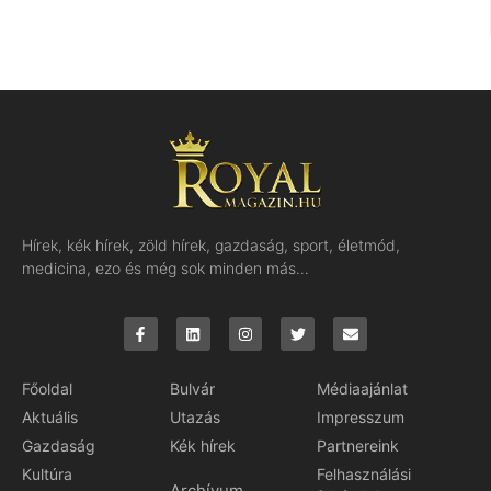
Hírek, kék hírek, zöld hírek, gazdaság, sport, életmód,
medicina, ezo és még sok minden más…
Főoldal
Bulvár
Médiaajánlat
Aktuális
Utazás
Impresszum
Gazdaság
Kék hírek
Partnereink
Kultúra
Felhasználási
Archívum