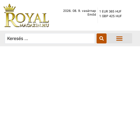
2026. 08. 9. vasárnap
1 EUR 365 HUF
Emőd
1 GBP 425 HUF