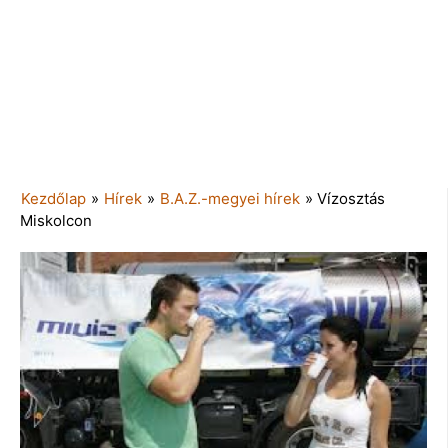
Kezdőlap
»
Hírek
»
B.A.Z.-megyei hírek
»
Vízosztás
Miskolcon