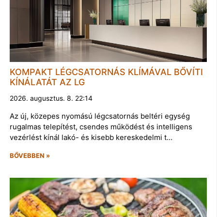
KOMPAKT LÉGCSATORNÁS KLÍMÁVAL BŐVÍTI
KÍNÁLATÁT AZ LG
2026. augusztus. 8. 22:14
Az új, közepes nyomású légcsatornás beltéri egység
rugalmas telepítést, csendes működést és intelligens
vezérlést kínál lakó- és kisebb kereskedelmi t…
BŐVEBBEN »