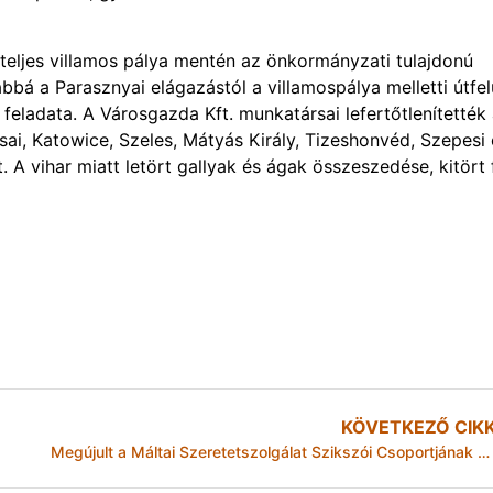
 teljes villamos pálya mentén az önkormányzati tulajdonú
ábbá a Parasznyai elágazástól a villamospálya melletti útfel
 feladata. A Városgazda Kft. munkatársai lefertőtlenítették
ssai, Katowice, Szeles, Mátyás Király, Tizeshonvéd, Szepesi 
A vihar miatt letört gallyak és ágak összeszedése, kitört 
KÖVETKEZŐ CIK
Megújult a Máltai Szeretetszolgálat Szikszói Csoportjának épülete