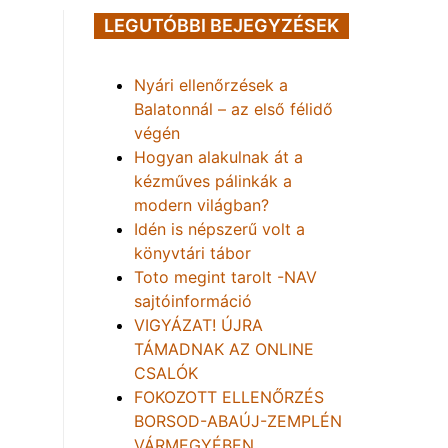
LEGUTÓBBI BEJEGYZÉSEK
Nyári ellenőrzések a
Balatonnál – az első félidő
végén
Hogyan alakulnak át a
kézműves pálinkák a
modern világban?
Idén is népszerű volt a
könyvtári tábor
Toto megint tarolt -NAV
sajtóinformáció
VIGYÁZAT! ÚJRA
TÁMADNAK AZ ONLINE
CSALÓK
FOKOZOTT ELLENŐRZÉS
BORSOD-ABAÚJ-ZEMPLÉN
VÁRMEGYÉBEN