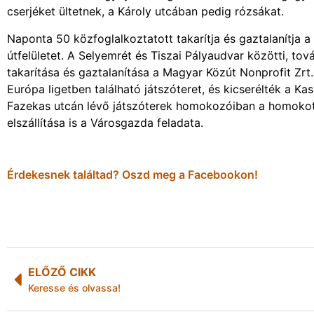
cserjéket ültetnek, a Károly utcában pedig rózsákat.
Naponta 50 közfoglalkoztatott takarítja és gaztalanítja a
útfelületet. A Selyemrét és Tiszai Pályaudvar közötti, tov
takarítása és gaztalanítása a Magyar Közút Nonprofit Zrt.
Európa ligetben található játszóteret, és kicserélték a Ka
Fazekas utcán lévő játszóterek homokozóiban a homokot. 
elszállítása is a Városgazda feladata.
Érdekesnek találtad? Oszd meg a Facebookon!
ELŐZŐ CIKK
Keresse és olvassa!