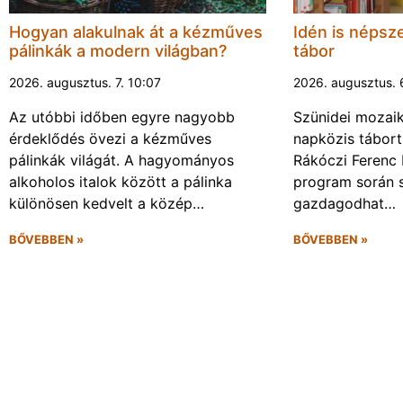
Hogyan alakulnak át a kézműves
Idén is népsze
pálinkák a modern világban?
tábor
2026. augusztus. 7. 10:07
2026. augusztus. 
Az utóbbi időben egyre nagyobb
Szünidei mozai
érdeklődés övezi a kézműves
napközis tábort 
pálinkák világát. A hagyományos
Rákóczi Ferenc 
alkoholos italok között a pálinka
program során 
különösen kedvelt a közép…
gazdagodhat…
BŐVEBBEN »
BŐVEBBEN »