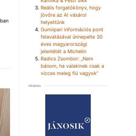
Kamilka & Pesti Sikk
Reális forgatókönyv, hogy
jövőre az AI vásárol
nban
helyettünk
Gumiipari információs pont
felavatásával ünnepelte 30
éves magyarországi
jelenlétét a Michelin
Radics Zsombor: „Nem
bánom, ha valakinek csak a
vicces meleg fiú vagyok”
Hirdetés