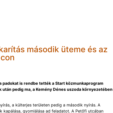
akarítás második üteme és az
lcon
 a padokat is rendbe tették a Start közmunkaprogram
ark után pedig ma, a Kemény Dénes uszoda környezetében
yírás, a külterjes területen pedig a második nyírás. A
k kapálása, gyomlálása ad feladatot. A Petőfi utcában