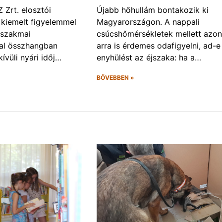
Zrt. elosztói
Újabb hőhullám bontakozik ki
 kiemelt figyelemmel
Magyarországon. A nappali
 szakmai
csúcshőmérsékletek mellett azo
val összhangban
arra is érdemes odafigyelni, ad-e
ívüli nyári időj…
enyhülést az éjszaka: ha a…
BŐVEBBEN »