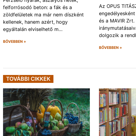
Perzselő nyarak, aszályos hetek,
Az OPUS TITÁSZ 
felforrósodó beton: a fák és a
engedélyesként
zöldfelületek ma már nem díszként
és a MAVIR Zrt.
kellenek, hanem azért, hogy
iránymutatásai
egyáltalán elviselhető m…
dolgozik a rendk
BŐVEBBEN »
BŐVEBBEN »
TOVÁBBI CIKKEK