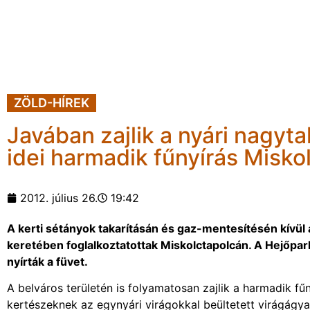
ZÖLD-HÍREK
Javában zajlik a nyári nagyt
idei harmadik fűnyírás Misko
2012. július 26.
19:42
A kerti sétányok takarításán és gaz-mentesítésén kívül
keretében foglalkoztatottak Miskolctapolcán. A Hejőp
nyírták a füvet.
A belváros területén is folyamatosan zajlik a harmadik fűn
kertészeknek az egynyári virágokkal beültetett virágágya