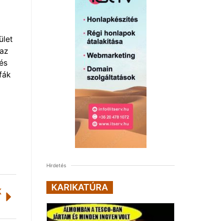
ület
 az
és
fák
Hirdetés
KARIKATÚRA
K