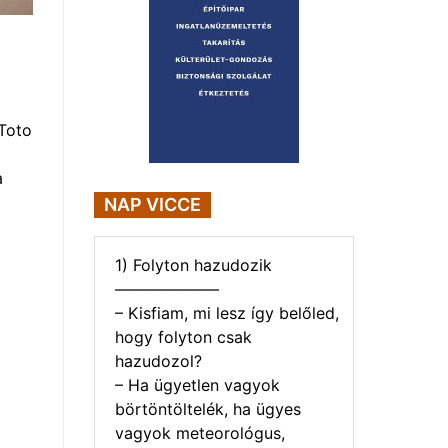
Toto
a
NAP VICCE
1) Folyton hazudozik
——————–
– Kisfiam, mi lesz így belőled,
hogy folyton csak
hazudozol?
– Ha ügyetlen vagyok
börtöntöltelék, ha ügyes
vagyok meteorológus,