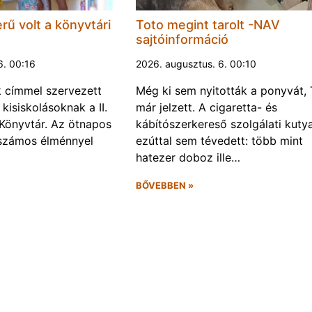
rű volt a könyvtári
Toto megint tarolt -NAV
sajtóinformáció
6. 00:16
2026. augusztus. 6. 00:10
k címmel szervezett
Még ki sem nyitották a ponyvát, 
kisiskolásoknak a II.
már jelzett. A cigaretta- és
Könyvtár. Az ötnapos
kábítószerkereső szolgálati kuty
számos élménnyel
ezúttal sem tévedett: több mint
hatezer doboz ille…
BŐVEBBEN »