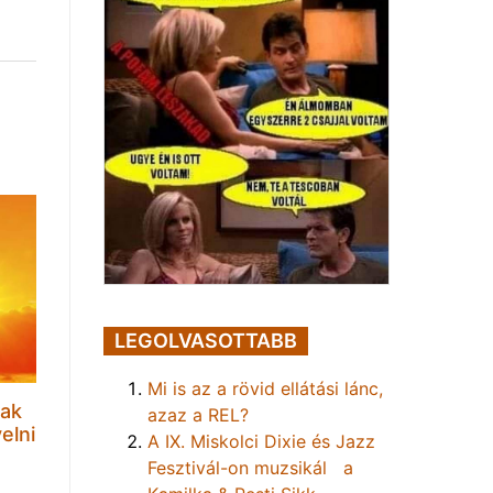
LEGOLVASOTTABB
Mi is az a rövid ellátási lánc,
sak
azaz a REL?
elni
A IX. Miskolci Dixie és Jazz
Fesztivál-on muzsikál a