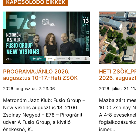
KAPCSOLÓDÓ CIKKEK
PROGRAMAJÁNLÓ 2026.
HETI ZSÖK_
augusztus 10–17.-Heti ZSÖK
2026. augusz
2026. augusztus. 7. 23:06
2026. július. 31. 1
Metronóm Jazz Klub: Fusio Group –
Mázba zárt mesé
New visions augusztus 13. 21.00
10.00 Zsolnay N
Zsolnay Negyed – E78 – Pirogránit
A 4-8 évesekne
udvar A Fusio Group, a kiváló
foglalkozásunk
énekesnő, K…
ismer…