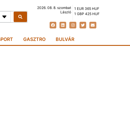
2026. 08. 8. szombat
1 EUR 365 HUF
László
1 GBP 425 HUF
SPORT
GASZTRO
BULVÁR