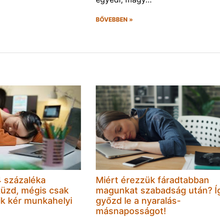
BŐVEBBEN »
 százaléka
Miért érezzük fáradtabban
küzd, mégis csak
magunkat szabadság után? Í
k kér munkahelyi
győzd le a nyaralás-
másnaposságot!