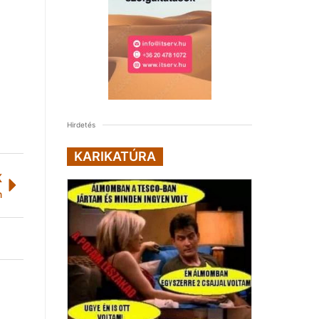
Hirdetés
KARIKATÚRA
K
n