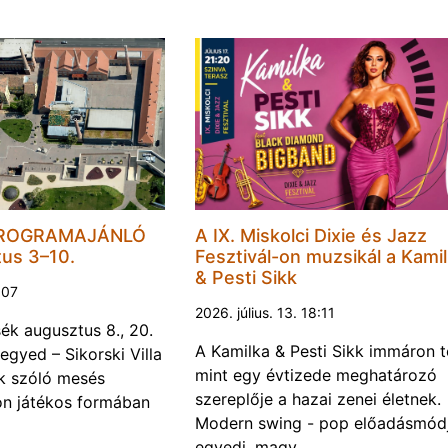
PROGRAMAJÁNLÓ
A IX. Miskolci Dixie és Jazz
tus 3–10.
Fesztivál-on muzsikál a Kami
& Pesti Sikk
1:07
2026. július. 13. 18:11
k augusztus 8., 20.
A Kamilka & Pesti Sikk immáron 
egyed – Sikorski Villa
mint egy évtizede meghatározó
k szóló mesés
szereplője a hazai zenei életnek.
on játékos formában
Modern swing - pop előadásmódj
egyedi, magy…