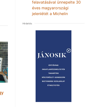
felavatásával ünnepelte 30
éves magyarországi
jelenlétét a Michelin
Hirdetés
gy