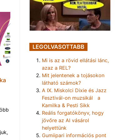
LEGOLVASOTTABB
Mi is az a rövid ellátási lánc,
azaz a REL?
Mit jelentenek a tojásokon
lka
látható számok?
A IX. Miskolci Dixie és Jazz
Fesztivál-on muzsikál a
Kamilka & Pesti Sikk
több
Reális forgatókönyv, hogy
jövőre az AI vásárol
helyettünk
uk,
Gumiipari információs pont