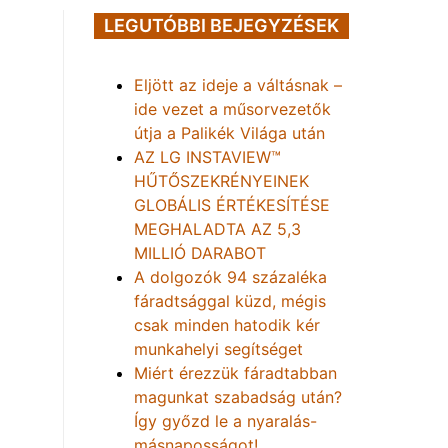
LEGUTÓBBI BEJEGYZÉSEK
Eljött az ideje a váltásnak –
ide vezet a műsorvezetők
útja a Palikék Világa után
AZ LG INSTAVIEW™
HŰTŐSZEKRÉNYEINEK
GLOBÁLIS ÉRTÉKESÍTÉSE
MEGHALADTA AZ 5,3
MILLIÓ DARABOT
A dolgozók 94 százaléka
fáradtsággal küzd, mégis
csak minden hatodik kér
munkahelyi segítséget
Miért érezzük fáradtabban
magunkat szabadság után?
Így győzd le a nyaralás-
másnaposságot!