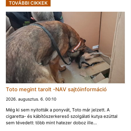
TOVÁBBI CIKKEK
Toto megint tarolt -NAV sajtóinformáció
2026. augusztus. 6. 00:10
Még ki sem nyitották a ponyvát, Toto már jelzett. A
cigaretta- és kábítószerkereső szolgálati kutya ezúttal
sem tévedett: több mint hatezer doboz ille…