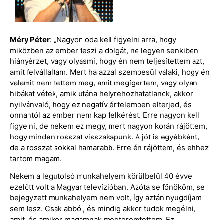
Méry Péter
: „Nagyon oda kell figyelni arra, hogy
miközben az ember teszi a dolgát, ne legyen senkiben
hiányérzet, vagy olyasmi, hogy én nem teljesítettem azt,
amit felvállaltam. Mert ha azzal szembesül valaki, hogy én
valamit nem tettem meg, amit megígértem, vagy olyan
hibákat vétek, amik utána helyrehozhatatlanok, akkor
nyilvánvaló, hogy ez negatív értelemben elterjed, és
onnantól az ember nem kap felkérést. Erre nagyon kell
figyelni, de nekem ez megy, mert nagyon korán rájöttem,
hogy minden rosszat visszakapunk. A jót is egyébként,
de a rosszat sokkal hamarabb. Erre én rájöttem, és ehhez
tartom magam.
Nekem a legutolsó munkahelyem körülbelül 40 évvel
ezelőtt volt a Magyar televízióban. Azóta se főnököm, se
bejegyzett munkahelyem nem volt, így aztán nyugdíjam
sem lesz. Csak abból, és mindig akkor tudok megélni,
amit, és amikor magamnak megteremtettem. Ez