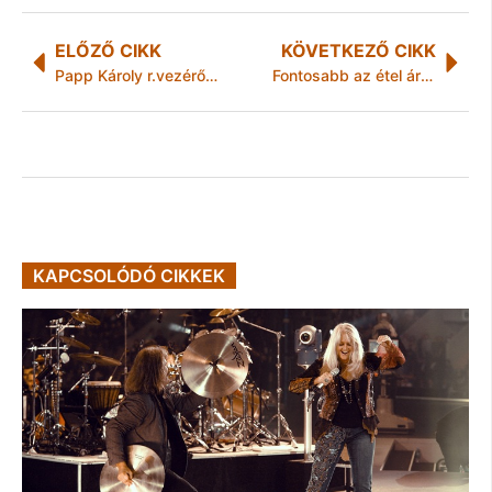
ELŐZŐ CIKK
KÖVETKEZŐ CIKK
Papp Károly r.vezérőrnagyot miniszteri biztossá nevezték ki
Fontosabb az étel ára, mint származási helye
KAPCSOLÓDÓ CIKKEK