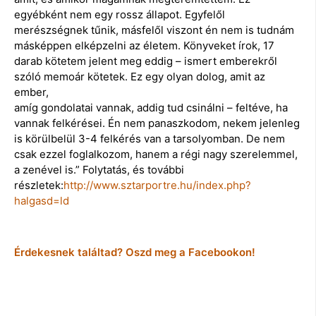
egyébként nem egy rossz állapot. Egyfelől
merészségnek tűnik, másfelől viszont én nem is tudnám
másképpen elképzelni az életem. Könyveket írok, 17
darab kötetem jelent meg eddig – ismert emberekről
szóló memoár kötetek. Ez egy olyan dolog, amit az
ember,
amíg gondolatai vannak, addig tud csinálni – feltéve, ha
vannak felkérései. Én nem panaszkodom, nekem jelenleg
is körülbelül 3-4 felkérés van a tarsolyomban. De nem
csak ezzel foglalkozom, hanem a régi nagy szerelemmel,
a zenével is.” Folytatás, és további
részletek:
http://www.sztarportre.hu/index.php?
halgasd=ld
Érdekesnek találtad? Oszd meg a Facebookon!