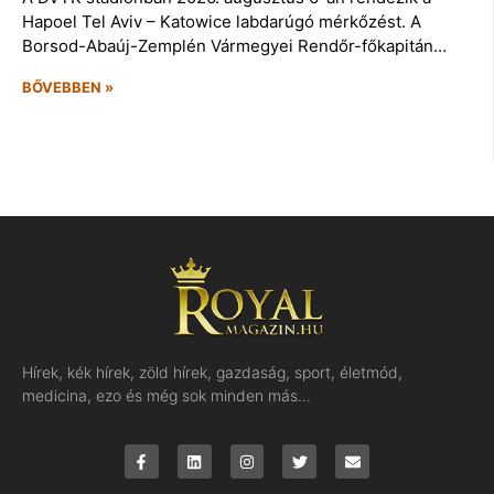
Hapoel Tel Aviv – Katowice labdarúgó mérkőzést. A
Borsod-Abaúj-Zemplén Vármegyei Rendőr-főkapitán…
BŐVEBBEN »
Hírek, kék hírek, zöld hírek, gazdaság, sport, életmód,
medicina, ezo és még sok minden más…