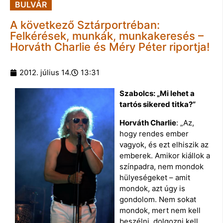
BULVÁR
A következő Sztárportréban:
Felkérések, munkák, munkakeresés –
Horváth Charlie és Méry Péter riportja!
2012. július 14.
13:31
Szabolcs: „Mi lehet a
tartós sikered titka?”
Horváth Charlie
: „Az,
hogy rendes ember
vagyok, és ezt elhiszik az
emberek. Amikor kiállok a
színpadra, nem mondok
hülyeségeket – amit
mondok, azt úgy is
gondolom. Nem sokat
mondok, mert nem kell
beszélni, dolgozni kell.