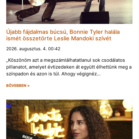
Újabb fájdalmas búcsú, Bonnie Tyler halála
ismét összetörte Leslie Mandoki szívét
2026. augusztus. 4. 00:42
„Köszönöm azt a megszámlálhatatlanul sok csodálatos
pillanatot, amelyet évtizedeken át együtt élhettünk meg a
színpadon és azon is túl. Ahogy végignéz…
BŐVEBBEN »