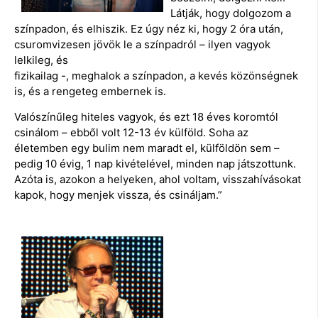
Látják, hogy dolgozom a
színpadon, és elhiszik. Ez úgy néz ki, hogy 2 óra után,
csuromvizesen jövök le a színpadról – ilyen vagyok
lelkileg, és
fizikailag -, meghalok a színpadon, a kevés közönségnek
is, és a rengeteg embernek is.
Valószínűleg hiteles vagyok, és ezt 18 éves koromtól
csinálom – ebből volt 12-13 év külföld. Soha az
életemben egy bulim nem maradt el, külföldön sem –
pedig 10 évig, 1 nap kivételével, minden nap játszottunk.
Azóta is, azokon a helyeken, ahol voltam, visszahívásokat
kapok, hogy menjek vissza, és csináljam.”