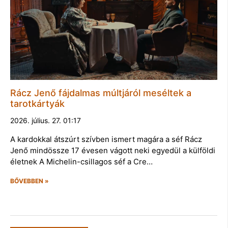
Rácz Jenő fájdalmas múltjáról meséltek a
tarotkártyák
2026. július. 27. 01:17
A kardokkal átszúrt szívben ismert magára a séf Rácz
Jenő mindössze 17 évesen vágott neki egyedül a külföldi
életnek A Michelin-csillagos séf a Cre…
BŐVEBBEN »