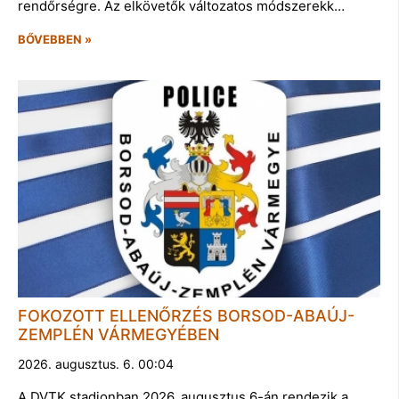
rendőrségre. Az elkövetők változatos módszerekk…
BŐVEBBEN »
FOKOZOTT ELLENŐRZÉS BORSOD-ABAÚJ-
ZEMPLÉN VÁRMEGYÉBEN
2026. augusztus. 6. 00:04
A DVTK stadionban 2026. augusztus 6-án rendezik a