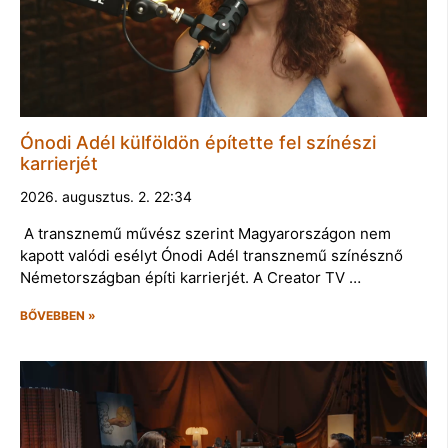
Ónodi Adél külföldön építette fel színészi
karrierjét
2026. augusztus. 2. 22:34
A transznemű művész szerint Magyarországon nem
kapott valódi esélyt Ónodi Adél transznemű színésznő
Németországban építi karrierjét. A Creator TV …
BŐVEBBEN »