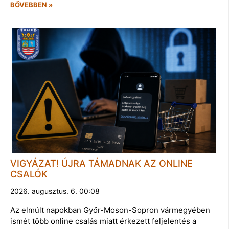
BŐVEBBEN »
VIGYÁZAT! ÚJRA TÁMADNAK AZ ONLINE
CSALÓK
2026. augusztus. 6. 00:08
Az elmúlt napokban Győr-Moson-Sopron vármegyében
ismét több online csalás miatt érkezett feljelentés a