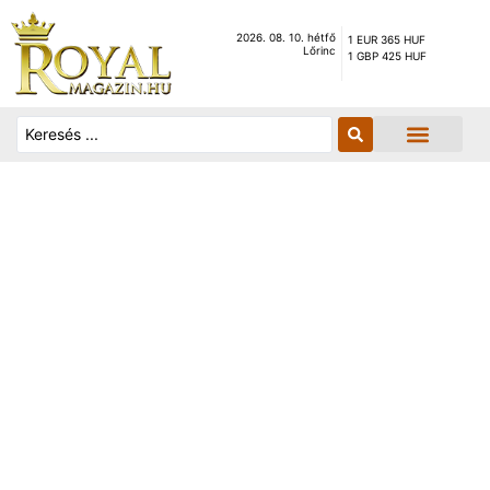
2026. 08. 10. hétfő
1 EUR 365 HUF
Lőrinc
1 GBP 425 HUF