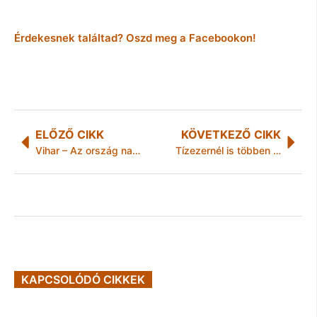
Érdekesnek találtad? Oszd meg a Facebookon!
ELŐZŐ CIKK
KÖVETKEZŐ CIKK
Vihar – Az ország nagyobbik részére elsőfokú riasztást adtak ki a zivatarok miatt
Tízezernél is többen úszták át a Balatont
KAPCSOLÓDÓ CIKKEK