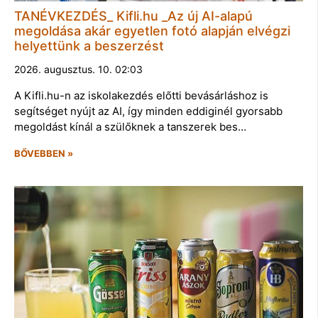
TANÉVKEZDÉS_ Kifli.hu _Az új AI-alapú
megoldása akár egyetlen fotó alapján elvégzi
helyettünk a beszerzést
2026. augusztus. 10. 02:03
A Kifli.hu-n az iskolakezdés előtti bevásárláshoz is
segítséget nyújt az AI, így minden eddiginél gyorsabb
megoldást kínál a szülőknek a tanszerek bes…
BŐVEBBEN »