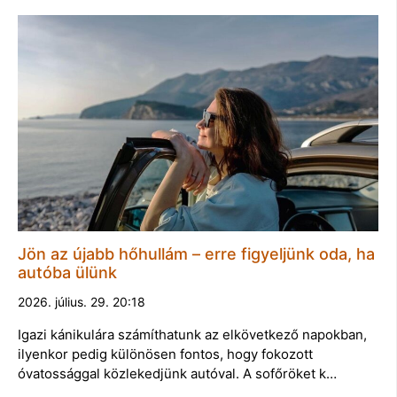
Jön az újabb hőhullám – erre figyeljünk oda, ha
autóba ülünk
2026. július. 29. 20:18
Igazi kánikulára számíthatunk az elkövetkező napokban,
ilyenkor pedig különösen fontos, hogy fokozott
óvatossággal közlekedjünk autóval. A sofőröket k…