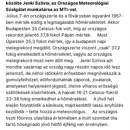
közölte Jenki Szilvia, az Országos Meteorológiai
Szolgálat munkatársa az MTI-vel.
Július 7-én országszerte és a fővárosban egyaránt 1957-
ben mérték eddig a legmagasabb hőmérsékletet. Akkor
Budapesten 35 Celsius-fok volt, míg az országos
rekordot jelentő 37,8 fokot Pápán mérték. Most
Újpesten 35,3 fokot mértek, így a budapesti napi
melegrekord megdőlt. Országszerte viszont „csak” 37,2
fokig emelkedett a hőmérséklet, vagyis az országos
melegrekord most nem dőlt meg. Jenki Szilvia azt
mondta: vasárnap az ország nagy részén napos idő lesz
jellemző, de néhol időnként erősebben megnövekszik a
gomolyfelhőzet, előfordulhatnak záporok, zivatarok,
amelyeket helyenként jégeső, illetve viharos erősségű
széllökések kísérhetnek. A hajnali 16-21 Celsius-fokról
33-38 fokig emelkedhet a hőmérséklet. A jövő hét
elején folytatódik a kánikula, majd keddtől lassú enyhülés
kezdődik – tette hozzá a meteorológus. Az országos
tiszti főorvos utasítása értelmében a múlt szombat óta
tartó hőségriadó jövő hétfő éjfélig van érvényben.