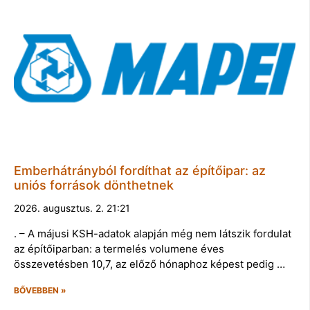
Emberhátrányból fordíthat az építőipar: az
uniós források dönthetnek
2026. augusztus. 2. 21:21
. – A májusi KSH-adatok alapján még nem látszik fordulat
az építőiparban: a termelés volumene éves
összevetésben 10,7, az előző hónaphoz képest pedig …
BŐVEBBEN »