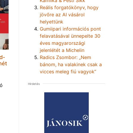
Kamilka & Pesti Sikk
Reális forgatókönyv, hogy
jövőre az AI vásárol
helyettünk
Gumiipari információs pont
felavatásával ünnepelte 30
éves magyarországi
jelenlétét a Michelin
d-
Radics Zsombor: „Nem
hét
bánom, ha valakinek csak a
vicces meleg fiú vagyok”
Hirdetés
tó