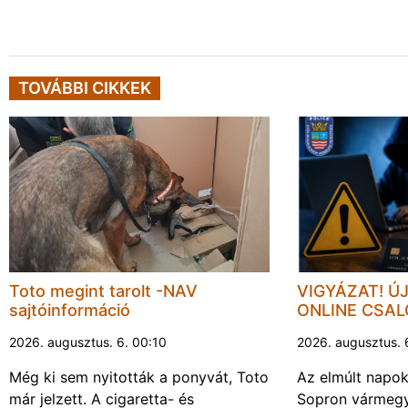
TOVÁBBI CIKKEK
Toto megint tarolt -NAV
VIGYÁZAT! Ú
sajtóinformáció
ONLINE CSA
2026. augusztus. 6. 00:10
2026. augusztus. 
Még ki sem nyitották a ponyvát, Toto
Az elmúlt napo
már jelzett. A cigaretta- és
Sopron vármegy