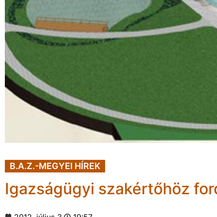
B.A.Z.-MEGYEI HÍREK
Igazságügyi szakértőhöz for