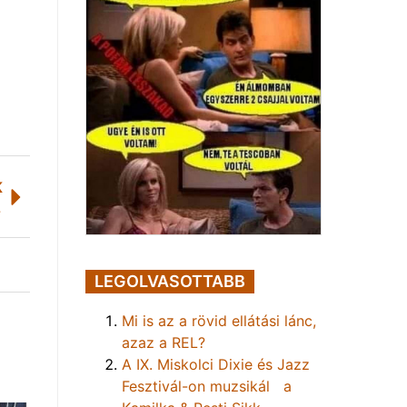
K
ban
LEGOLVASOTTABB
Mi is az a rövid ellátási lánc,
azaz a REL?
A IX. Miskolci Dixie és Jazz
Fesztivál-on muzsikál a