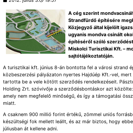
2012. július 3.
19:57
A cég szerint mondvacsinált
Strandfürdő építésére megk
Közjegyző által kijelölt iga
ugyanis mondva csinált okok
építéséről szóló szerződés
Miskolci Turisztikai Kft. – 
sajtótájékoztatóján.
A turisztikai kft. június 8-án bontotta fel a városi stran
közbeszerzési pályázaton nyertes Hajdúép Kft.-vel, mert 
tartotta be a vele kötött szerződés rendelkezéseit. Pász
Holding Zrt. szóvivője a szerződésbontáskor azt közölte
amely nem megfelelő minőségű, és így a támogatási össze
miatt.
A csaknem 900 millió forint értékű, zömmel uniós forrá
készültségi fok mellett leállt, és az már biztos, hogy ebb
júliusban át kellene adni.