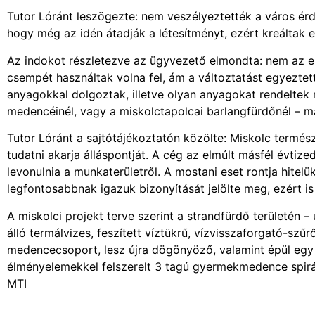
Tutor Lóránt leszögezte: nem veszélyeztették a város ér
hogy még az idén átadják a létesítményt, ezért kreáltak 
Az indokot részletezve az ügyvezető elmondta: nem az 
csempét használtak volna fel, ám a változtatást egyeztett
anyagokkal dolgoztak, illetve olyan anyagokat rendeltek
medencéinél, vagy a miskolctapolcai barlangfürdőnél – m
Tutor Lóránt a sajtótájékoztatón közölte: Miskolc termész
tudatni akarja álláspontját. A cég az elmúlt másfél évtize
levonulnia a munkaterületről. A mostani eset rontja hitelü
legfontosabbnak igazuk bizonyítását jelölte meg, ezért i
A miskolci projekt terve szerint a strandfürdő területén 
álló termálvizes, feszített víztükrű, vízvisszaforgató-sz
medencecsoport, lesz újra dögönyöző, valamint épül e
élményelemekkel felszerelt 3 tagú gyermekmedence spir
MTI