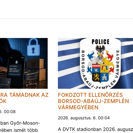
JRA TÁMADNAK AZ
FOKOZOTT ELLENŐRZÉS
LÓK
BORSOD-ABAÚJ-ZEMPLÉN
VÁRMEGYÉBEN
6. 00:08
2026. augusztus. 6. 00:04
kban Győr-Moson-
A DVTK stadionban 2026. augusz
ében ismét több