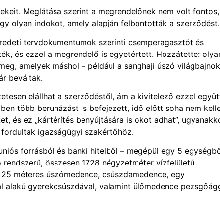
dekeit. Meglátása szerint a megrendelőnek nem volt fontos,
egy olyan indokot, amely alapján felbontották a szerződést.
eredeti tervdokumentumok szerinti csemperagasztót és
ék, és ezzel a megrendelő is egyetértett. Hozzátette: olya
 meg, amelyek máshol – például a sanghaji úszó világbajno
ár beváltak.
etesen elállhat a szerződéstől, ám a kivitelező ezzel együtt
dben több beruházást is befejezett, idő előtt soha nem kelle
ket, és ez „kártérítés benyújtására is okot adhat”, ugyanakk
s fordultak igazságügyi szakértőhöz.
– uniós forrásból és banki hitelből – megépül egy 5 egységbő
űrő rendszerű, összesen 1728 négyzetméter vízfelületű
gy 25 méteres úszómedence, csúszdamedence, egy
ál alakú gyerekcsúszdával, valamint ülőmedence pezsgőágg