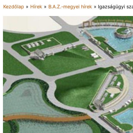
Kezdőlap
»
Hírek
»
B.A.Z.-megyei hírek
»
Igazságügyi sz