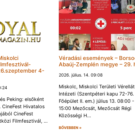
Miskolci
Véradási események – Borso
lmfesztivál-
Abaúj-Zemplén megye – 29. 
6.szeptember 4-
2026. július. 14. 09:08
Miskolc, Miskolci Területi Vérellá
0:24
Intézeti (Szentpéteri kapu 72-76.
és Peking: elsőként
Főépület II. em.) július 13. 08:00 -
. CineFest Hivatalos
15:00 Mezőcsát, Mezőcsát Régi
jából CineFest
Közösségi H…
közi Filmfesztivál, …
BŐVEBBEN »