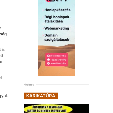
n
kság
 is
tt
or
l
Hirdetés
yal.
KARIKATÚRA