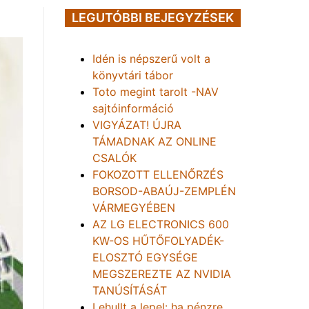
LEGUTÓBBI BEJEGYZÉSEK
Idén is népszerű volt a
könyvtári tábor
Toto megint tarolt -NAV
sajtóinformáció
VIGYÁZAT! ÚJRA
TÁMADNAK AZ ONLINE
CSALÓK
FOKOZOTT ELLENŐRZÉS
BORSOD-ABAÚJ-ZEMPLÉN
VÁRMEGYÉBEN
AZ LG ELECTRONICS 600
KW-OS HŰTŐFOLYADÉK-
ELOSZTÓ EGYSÉGE
MEGSZEREZTE AZ NVIDIA
TANÚSÍTÁSÁT
Lehullt a lepel: ha pénzre