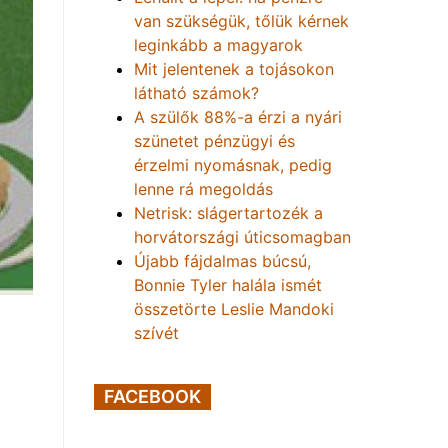
van szükségük, tőlük kérnek
leginkább a magyarok
Mit jelentenek a tojásokon
látható számok?
A szülők 88%-a érzi a nyári
szünetet pénzügyi és
érzelmi nyomásnak, pedig
lenne rá megoldás
Netrisk: slágertartozék a
horvátországi úticsomagban
Újabb fájdalmas búcsú,
Bonnie Tyler halála ismét
összetörte Leslie Mandoki
szívét
FACEBOOK