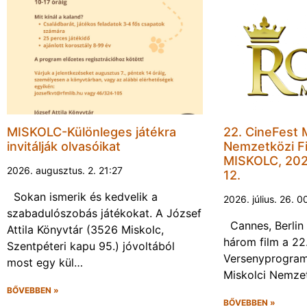
MISKOLC-Különleges játékra
22. CineFest 
invitálják olvasóikat
Nemzetközi Fi
MISKOLC, 202
2026. augusztus. 2. 21:27
12.
Sokan ismerik és kedvelik a
2026. július. 26. 0
szabadulószobás játékokat. A József
Cannes, Berlin 
Attila Könyvtár (3526 Miskolc,
három film a 22
Szentpéteri kapu 95.) jóvoltából
Versenyprogram
most egy kül…
Miskolci Nemzet
BŐVEBBEN »
BŐVEBBEN »