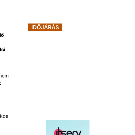
IDŐJÁRÁS
dő
lci
 nem
c
ékos