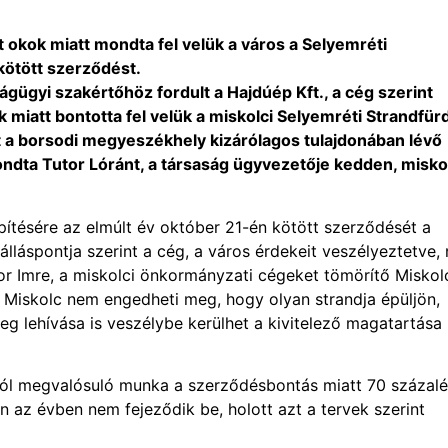
 okok miatt mondta fel velük a város a Selyemréti
ötött szerződést.
zságügyi szakértőhöz fordult a Hajdúép Kft., a cég szerint
 miatt bontotta fel velük a miskolci Selyemréti Strandfür
t a borsodi megyeszékhely kizárólagos tulajdonában lévő
mondta Tutor Lóránt, a társaság ügyvezetője kedden, misko
d építésére az elmúlt év október 21-én kötött szerződését a
álláspontja szerint a cég, a város érdekeit veszélyeztetve,
tor Imre, a miskolci önkormányzati cégeket tömörítő Miskol
: Miskolc nem engedheti meg, hogy olyan strandja épüljön,
g lehívása is veszélybe kerülhet a kivitelező magatartása
sból megvalósuló munka a szerződésbontás miatt 70 százal
en az évben nem fejeződik be, holott azt a tervek szerint