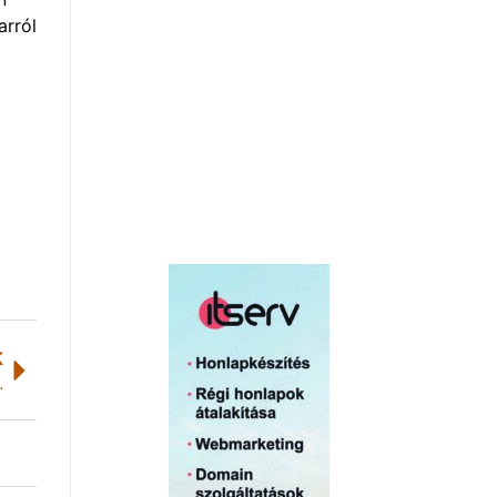
arról
K
isták Velencén