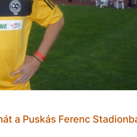
álmát a Puskás Ferenc Stadionb