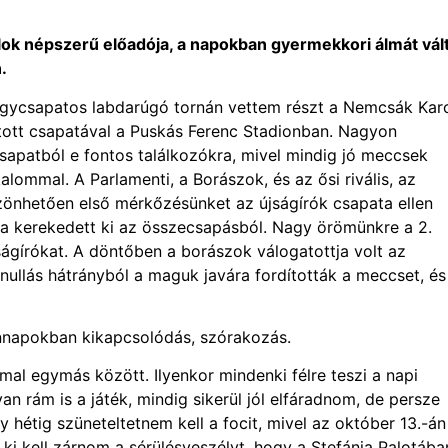
alok népszerű előadója, a napokban gyermekkori álmát vál
.
sapatos labdarúgó tornán vettem részt a Nemcsák Karc
atott csapatával a Puskás Ferenc Stadionban. Nagyon
sapatból e fontos találkozókra, mivel mindig jó meccsek
alommal. A Parlamenti, a Borászok, és az ősi rivális, az
öszönhetően első mérkőzésünket az újságírók csapata ellen
ata kerekedett ki az összecsapásból. Nagy örömünkre a 2.
jságírókat. A döntőben a borászok válogatottja volt az
nullás hátrányból a maguk javára fordították a meccset, és
ennapokban kikapcsolódás, szórakozás.
 egymás között. Ilyenkor mindenki félre teszi a napi
van rám is a játék, mindig sikerül jól elfáradnom, de persze
y hétig szüneteltetnem kell a focit, mivel az október 13.-án
ki kell zárnom a sérülésveszélyt, hogy a Stefánia Palotába