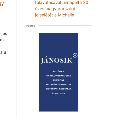
felavatásával ünnepelte 30
gy
éves magyarországi
jelenlétét a Michelin
Hirdetés
ljes
mok
a a