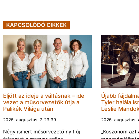
KAPCSOLÓDÓ CIKKEK
Eljött az ideje a váltásnak – ide
Újabb fájdalm
vezet a műsorvezetők útja a
Tyler halála i
Palikék Világa után
Leslie Mandok
2026. augusztus. 7. 23:39
2026. augusztus. 
Négy ismert műsorvezető nyit új
„Köszönöm azt 