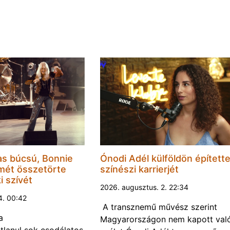
as búcsú, Bonnie
Ónodi Adél külföldön építette
smét összetörte
színészi karrierjét
i szívét
2026. augusztus. 2. 22:34
4. 00:42
A transznemű művész szerint
a
Magyarországon nem kapott val