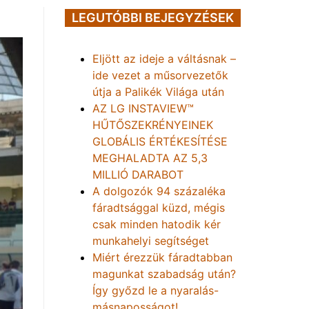
LEGUTÓBBI BEJEGYZÉSEK
Eljött az ideje a váltásnak –
ide vezet a műsorvezetők
útja a Palikék Világa után
AZ LG INSTAVIEW™
HŰTŐSZEKRÉNYEINEK
GLOBÁLIS ÉRTÉKESÍTÉSE
MEGHALADTA AZ 5,3
MILLIÓ DARABOT
A dolgozók 94 százaléka
fáradtsággal küzd, mégis
csak minden hatodik kér
munkahelyi segítséget
Miért érezzük fáradtabban
magunkat szabadság után?
Így győzd le a nyaralás-
másnaposságot!