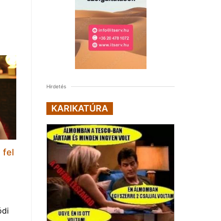
Hirdetés
KARIKATÚRA
 fel
ódi