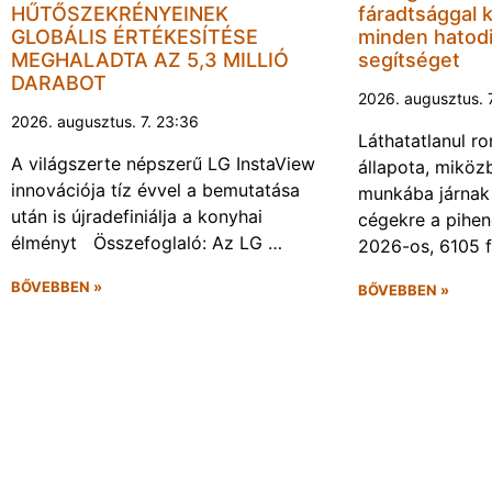
HŰTŐSZEKRÉNYEINEK
fáradtsággal 
GLOBÁLIS ÉRTÉKESÍTÉSE
minden hatodi
MEGHALADTA AZ 5,3 MILLIÓ
segítséget
DARABOT
2026. augusztus. 
2026. augusztus. 7. 23:36
Láthatatlanul r
A világszerte népszerű LG InstaView
állapota, miköz
innovációja tíz évvel a bemutatása
munkába járnak 
után is újradefiniálja a konyhai
cégekre a pihen
élményt Összefoglaló: Az LG …
2026-os, 6105 
BŐVEBBEN »
BŐVEBBEN »