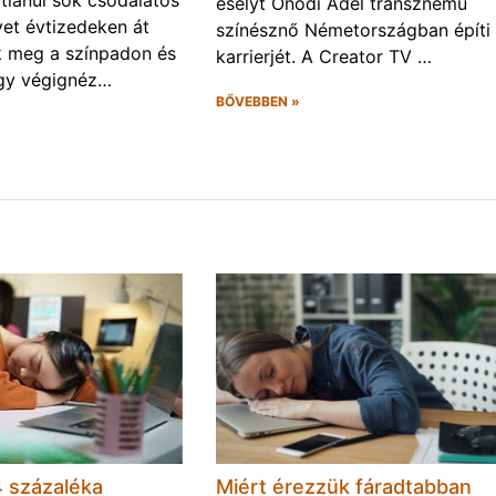
tlanul sok csodálatos
esélyt Ónodi Adél transznemű
yet évtizedeken át
színésznő Németországban építi
k meg a színpadon és
karrierjét. A Creator TV …
ogy végignéz…
BŐVEBBEN »
 százaléka
Miért érezzük fáradtabban