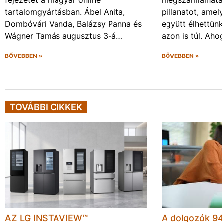
fejezetet a magyar online
megszámlálhata
tartalomgyártásban. Ábel Anita,
pillanatot, amel
Dombóvári Vanda, Balázsy Panna és
együtt élhettün
Wágner Tamás augusztus 3-á…
azon is túl. Ah
BŐVEBBEN »
BŐVEBBEN »
TOVÁBBI CIKKEK
AZ LG INSTAVIEW™
A dolgozók 94