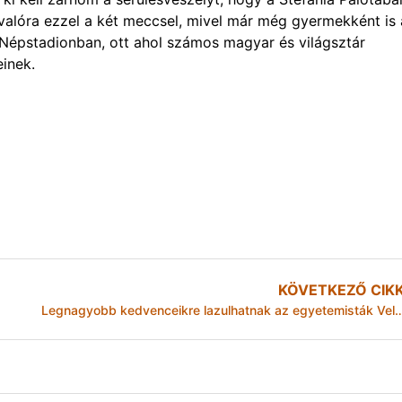
lóra ezzel a két meccsel, mivel már még gyermekként is 
Népstadionban, ott ahol számos magyar és világsztár
einek.
KÖVETKEZŐ CIK
Legnagyobb kedvenceikre lazulhatnak az egyetem