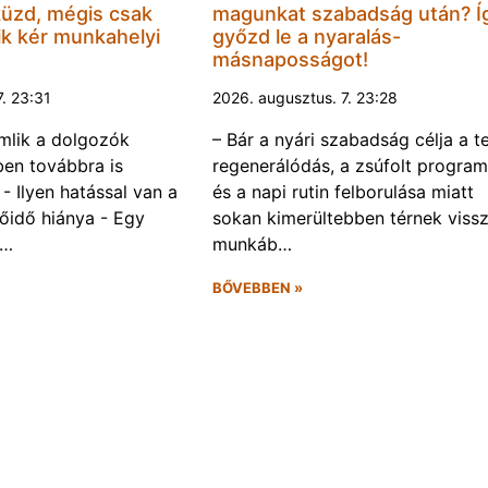
küzd, mégis csak
magunkat szabadság után? Í
k kér munkahelyi
győzd le a nyaralás-
másnaposságot!
7. 23:31
2026. augusztus. 7. 23:28
omlik a dolgozók
– Bár a nyári szabadság célja a te
ben továbbra is
regenerálódás, a zsúfolt progra
- Ilyen hatással van a
és a napi rutin felborulása miatt
őidő hiánya - Egy
sokan kimerültebben térnek vissz
f…
munkáb…
BŐVEBBEN »