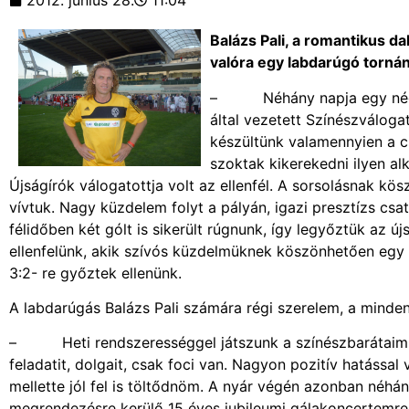
2012. június 28.
11:04
Balázs Pali, a romantikus d
valóra egy labdarúgó tornán
– Néhány napja egy négyc
által vezetett Színészválog
készültünk valamennyien a c
szoktak kikerekedni ilyen alk
Újságírók válogatottja volt az ellenfél. A sorsolásnak k
vívtuk. Nagy küzdelem folyt a pályán, igazi presztízs cs
félidőben két gólt is sikerült rúgnunk, így legyőztük az ú
ellenfelünk, akik szívós küzdelmüknek köszönhetően egy 
3:2- re győztek ellenünk.
A labdarúgás Balázs Pali számára régi szerelem, a mind
– Heti rendszerességgel játszunk a színészbarátaimmal
feladatit, dolgait, csak foci van. Nagyon pozitív hatással 
mellette jól fel is töltődnöm. A nyár végén azonban néhán
megrendezésre kerülő 15 éves jubileumi gálakoncertemre 