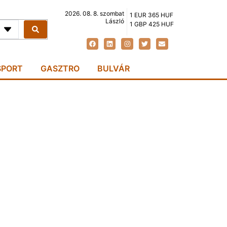
2026. 08. 8. szombat
1 EUR 365 HUF
László
1 GBP 425 HUF
SPORT
GASZTRO
BULVÁR