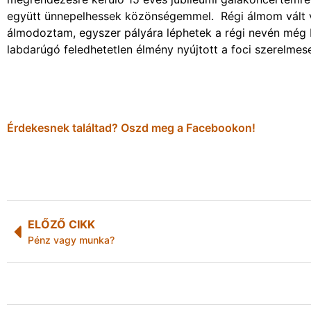
együtt ünnepelhessek közönségemmel. Régi álmom vált va
álmodoztam, egyszer pályára léphetek a régi nevén még 
labdarúgó feledhetetlen élmény nyújtott a foci szerelmes
Érdekesnek találtad? Oszd meg a Facebookon!
ELŐZŐ CIKK
Pénz vagy munka?