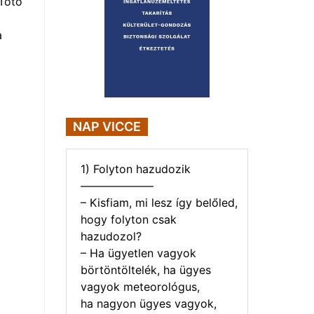
Toto
a
NAP VICCE
1) Folyton hazudozik
——————–
– Kisfiam, mi lesz így belőled,
hogy folyton csak
hazudozol?
– Ha ügyetlen vagyok
börtöntöltelék, ha ügyes
vagyok meteorológus,
ha nagyon ügyes vagyok,