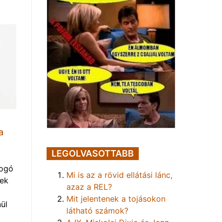
a
LEGOLVASOTTABB
yogó
Mi is az a rövid ellátási lánc,
vek
azaz a REL?
Mit jelentenek a tojásokon
ül
látható számok?