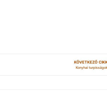
KÖVETKEZŐ CIK
Konyhai turpisságo