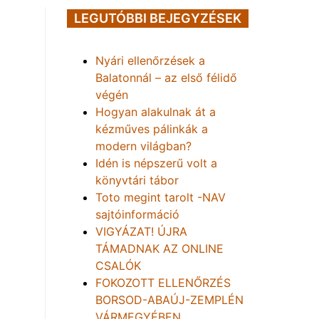
LEGUTÓBBI BEJEGYZÉSEK
Nyári ellenőrzések a
Balatonnál – az első félidő
végén
Hogyan alakulnak át a
kézműves pálinkák a
modern világban?
Idén is népszerű volt a
könyvtári tábor
Toto megint tarolt -NAV
sajtóinformáció
VIGYÁZAT! ÚJRA
TÁMADNAK AZ ONLINE
CSALÓK
FOKOZOTT ELLENŐRZÉS
BORSOD-ABAÚJ-ZEMPLÉN
VÁRMEGYÉBEN