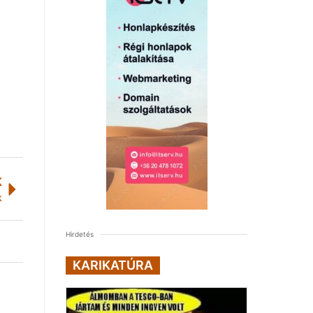
K
k
Hirdetés
KARIKATÚRA