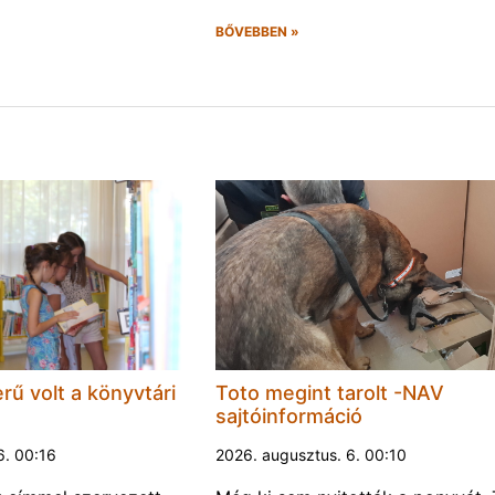
BŐVEBBEN »
rű volt a könyvtári
Toto megint tarolt -NAV
sajtóinformáció
6. 00:16
2026. augusztus. 6. 00:10