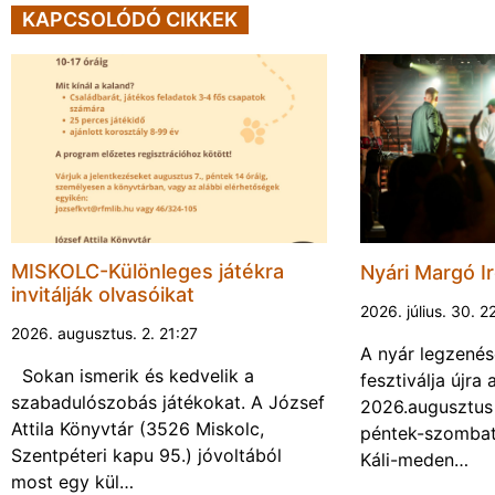
KAPCSOLÓDÓ CIKKEK
MISKOLC-Különleges játékra
Nyári Margó Ir
invitálják olvasóikat
2026. július. 30. 2
2026. augusztus. 2. 21:27
A nyár legzenés
Sokan ismerik és kedvelik a
fesztiválja újr
szabadulószobás játékokat. A József
2026.augusztus 
Attila Könyvtár (3526 Miskolc,
péntek-szombat 
Szentpéteri kapu 95.) jóvoltából
Káli-meden…
most egy kül…