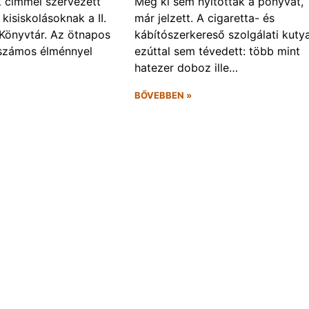
k címmel szervezett
Még ki sem nyitották a ponyvát, 
kisiskolásoknak a II.
már jelzett. A cigaretta- és
Könyvtár. Az ötnapos
kábítószerkereső szolgálati kuty
számos élménnyel
ezúttal sem tévedett: több mint
hatezer doboz ille…
BŐVEBBEN »