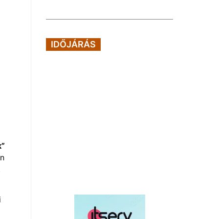
IDŐJÁRÁS
k”
an
t
i