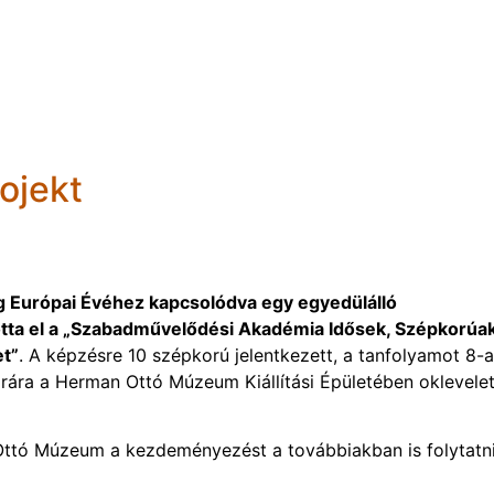
ojekt
 Európai Évéhez kapcsolódva egy egyedülálló
tta el a „Szabadművelődési Akadémia Idősek, Szépkorúa
t”
.
A képzésre 10 szépkorú jelentkezett, a tanfolyamot 8-
 órára a Herman Ottó Múzeum Kiállítási Épületében oklevele
ttó Múzeum a kezdeményezést a továbbiakban is folytatn