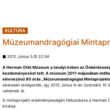
KULTÚRA
Múzeumandragógiai Mintapr
2012. június 5.
22:34
A Herman Ottó Múzeum a tavalyi évben az Önkéntesség
kezdeményezést tett. A múzeum 2011 májusában indíto
elnevezésű 80 órás „Múzeumandragógiai Mintaprojekte
sikeresen elvégezték, így 2012. június 6-án (szerdán) 10
vehetnek át.
A mintaprojekt eredményességén felbuzdulva a Herman O
kívánja.