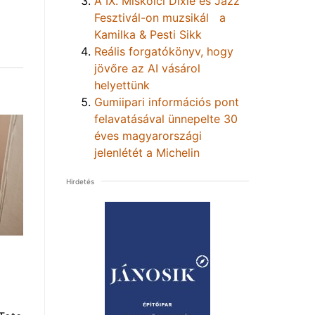
A IX. Miskolci Dixie és Jazz
Fesztivál-on muzsikál a
Kamilka & Pesti Sikk
Reális forgatókönyv, hogy
jövőre az AI vásárol
helyettünk
Gumiipari információs pont
felavatásával ünnepelte 30
éves magyarországi
jelenlétét a Michelin
Hirdetés