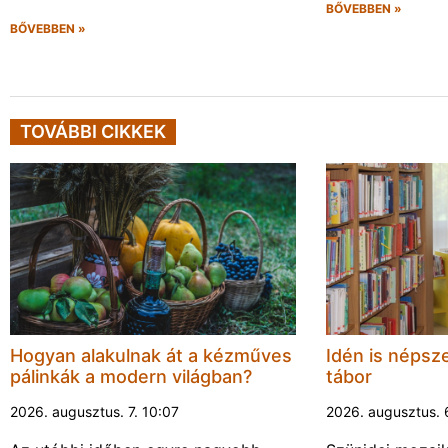
BŐVEBBEN »
BŐVEBBEN »
TOVÁBBI CIKKEK
Hogyan alakulnak át a kézműves
Idén is népsze
pálinkák a modern világban?
tábor
2026. augusztus. 7. 10:07
2026. augusztus. 