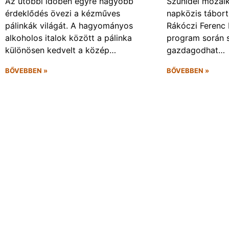
Az utóbbi időben egyre nagyobb
Szünidei mozai
érdeklődés övezi a kézműves
napközis tábort 
pálinkák világát. A hagyományos
Rákóczi Ferenc 
alkoholos italok között a pálinka
program során 
különösen kedvelt a közép…
gazdagodhat…
BŐVEBBEN »
BŐVEBBEN »