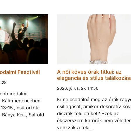
A női köves órák titkai: az
odalmi Fesztivál
elegancia és stílus találkozás
2:28
2026. július. 27. 14:50
ebb irodalmi
Ki ne csodálná meg az órák rag
a a Káli-medencében
csillogását, amikor dekoratív kö
13-15., csütörtök-
díszítik felületüket? Ezek az
Bánya Kert, Salföld
ékszerszerű karórák nem véletlen
vonzzák a teki…