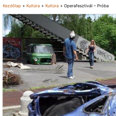
Kezdőlap
»
Kultúra
»
Kultúra
»
Operafesztivál – Próba