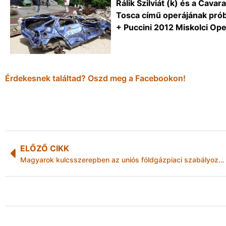
Rálik Szilviát (k) és a Cavar
Tosca című operájának próbá
+ Puccini 2012 Miskolci Op
Érdekesnek találtad? Oszd meg a Facebookon!
ELŐZŐ CIKK
Magyarok kulcsszerepben az uniós földgázpiaci szabályozásnál