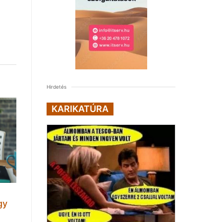
Hirdetés
KARIKATÚRA
gy