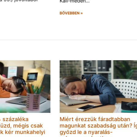
Káli-meden…
BŐVEBBEN »
 százaléka
Miért érezzük fáradtabban
küzd, mégis csak
magunkat szabadság után? Í
k kér munkahelyi
győzd le a nyaralás-