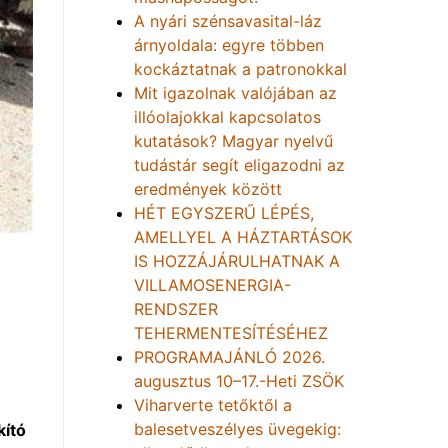
A nyári szénsavasital-láz
árnyoldala: egyre többen
kockáztatnak a patronokkal
Mit igazolnak valójában az
illóolajokkal kapcsolatos
kutatások? Magyar nyelvű
tudástár segít eligazodni az
eredmények között
HÉT EGYSZERŰ LÉPÉS,
AMELLYEL A HÁZTARTÁSOK
IS HOZZÁJÁRULHATNAK A
VILLAMOSENERGIA-
RENDSZER
TEHERMENTESÍTÉSÉHEZ
PROGRAMAJÁNLÓ 2026.
augusztus 10–17.-Heti ZSÖK
Viharverte tetőktől a
balesetveszélyes üvegekig:
kító