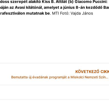
adoss szerepét alakító Kiss B. Attilát (b) Giacomo Puccini:
ján az Avasi kilátónál, amelyet a június 8-án kezdődő Ba
erafesztiválon mutatnak be
. MTI Fotó: Vajda János
KÖVETKEZŐ CIK
Bemutatta új évadának programját a Miskolci Nemzeti Színház