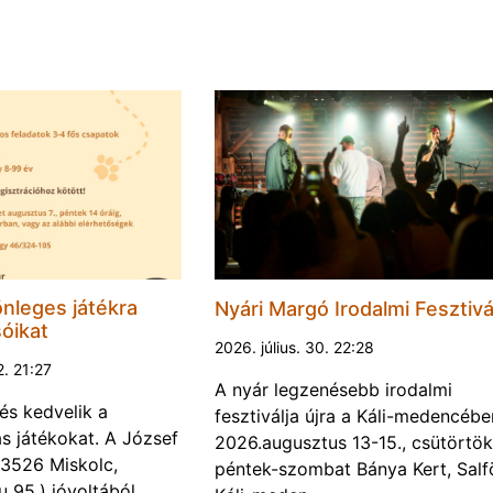
nleges játékra
Nyári Margó Irodalmi Fesztivá
sóikat
2026. július. 30. 22:28
2. 21:27
A nyár legzenésebb irodalmi
és kedvelik a
fesztiválja újra a Káli-medencébe
s játékokat. A József
2026.augusztus 13-15., csütörtök
 (3526 Miskolc,
péntek-szombat Bánya Kert, Salf
u 95.) jóvoltából