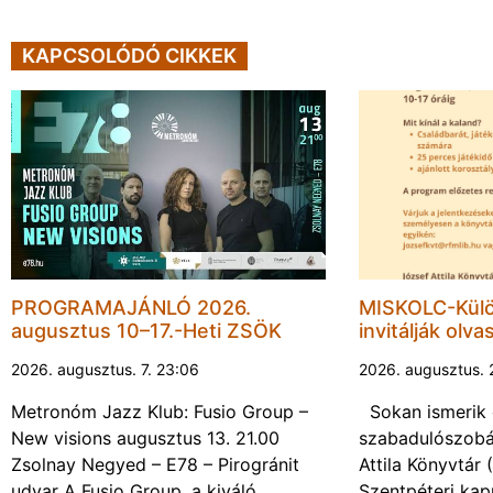
KAPCSOLÓDÓ CIKKEK
PROGRAMAJÁNLÓ 2026.
MISKOLC-Külö
augusztus 10–17.-Heti ZSÖK
invitálják olva
2026. augusztus. 7. 23:06
2026. augusztus. 
Metronóm Jazz Klub: Fusio Group –
Sokan ismerik 
New visions augusztus 13. 21.00
szabadulószobá
Zsolnay Negyed – E78 – Pirogránit
Attila Könyvtár
udvar A Fusio Group, a kiváló
Szentpéteri kap