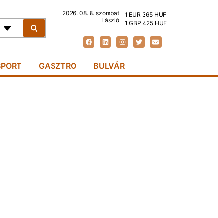
2026. 08. 8. szombat
1 EUR 365 HUF
László
1 GBP 425 HUF
SPORT
GASZTRO
BULVÁR