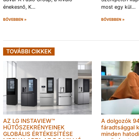
énekesnő, K…
most egy kül…
BŐVEBBEN »
BŐVEBBEN »
TOVÁBBI CIKKEK
AZ LG INSTAVIEW™
A dolgozók 94
HŰTŐSZEKRÉNYEINEK
fáradtsággal 
GLOBÁLIS ÉRTÉKESÍTÉSE
minden hatodi