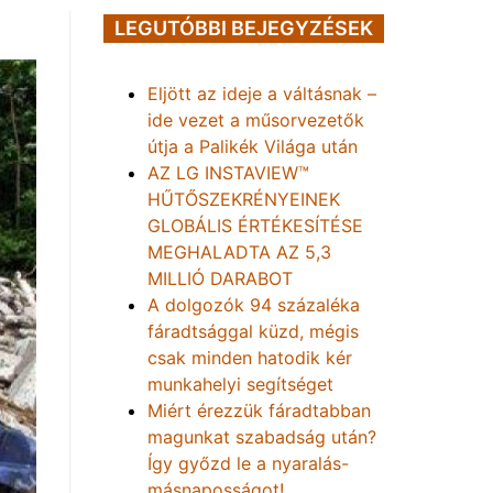
LEGUTÓBBI BEJEGYZÉSEK
Eljött az ideje a váltásnak –
ide vezet a műsorvezetők
útja a Palikék Világa után
AZ LG INSTAVIEW™
HŰTŐSZEKRÉNYEINEK
GLOBÁLIS ÉRTÉKESÍTÉSE
MEGHALADTA AZ 5,3
MILLIÓ DARABOT
A dolgozók 94 százaléka
fáradtsággal küzd, mégis
csak minden hatodik kér
munkahelyi segítséget
Miért érezzük fáradtabban
magunkat szabadság után?
Így győzd le a nyaralás-
másnaposságot!