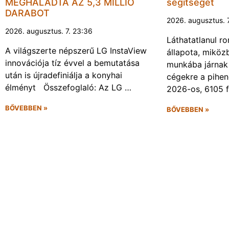
MEGHALADTA AZ 5,3 MILLIÓ
segítséget
DARABOT
2026. augusztus. 
2026. augusztus. 7. 23:36
Láthatatlanul r
A világszerte népszerű LG InstaView
állapota, miköz
innovációja tíz évvel a bemutatása
munkába járnak 
után is újradefiniálja a konyhai
cégekre a pihen
élményt Összefoglaló: Az LG …
2026-os, 6105 
BŐVEBBEN »
BŐVEBBEN »