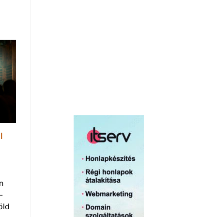
l
n
-
öld