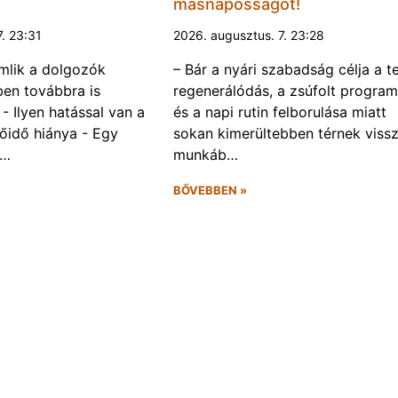
másnaposságot!
7. 23:31
2026. augusztus. 7. 23:28
omlik a dolgozók
– Bár a nyári szabadság célja a te
ben továbbra is
regenerálódás, a zsúfolt progra
- Ilyen hatással van a
és a napi rutin felborulása miatt
őidő hiánya - Egy
sokan kimerültebben térnek vissz
f…
munkáb…
BŐVEBBEN »