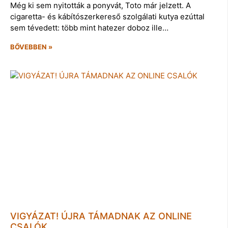
Még ki sem nyitották a ponyvát, Toto már jelzett. A
cigaretta- és kábítószerkereső szolgálati kutya ezúttal
sem tévedett: több mint hatezer doboz ille…
BŐVEBBEN »
VIGYÁZAT! ÚJRA TÁMADNAK AZ ONLINE
CSALÓK