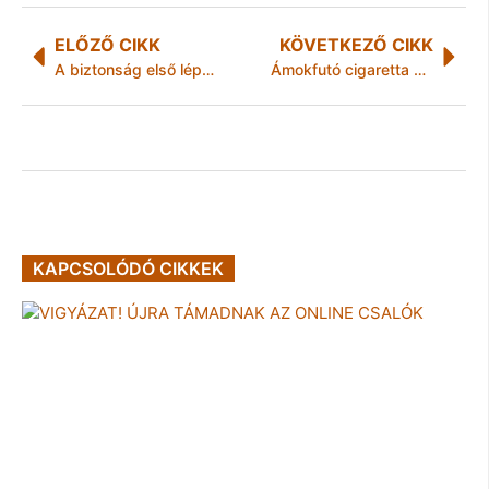
ELŐZŐ CIKK
KÖVETKEZŐ CIKK
A biztonság első lépése: zárni!
Ámokfutó cigaretta csempész
KAPCSOLÓDÓ CIKKEK