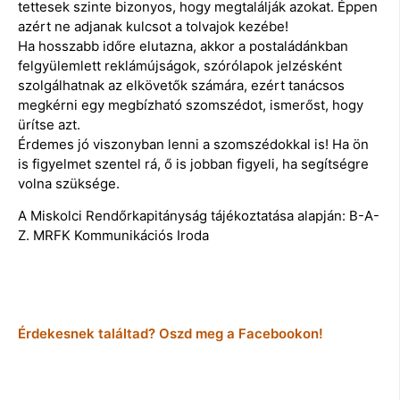
tettesek szinte bizonyos, hogy megtalálják azokat. Éppen
azért ne adjanak kulcsot a tolvajok kezébe!
Ha hosszabb időre elutazna, akkor a postaládánkban
felgyülemlett reklámújságok, szórólapok jelzésként
szolgálhatnak az elkövetők számára, ezért tanácsos
megkérni egy megbízható szomszédot, ismerőst, hogy
ürítse azt.
Érdemes jó viszonyban lenni a szomszédokkal is! Ha ön
is figyelmet szentel rá, ő is jobban figyeli, ha segítségre
volna szüksége.
A Miskolci Rendőrkapitányság tájékoztatása alapján: B-A-
Z. MRFK Kommunikációs Iroda
Érdekesnek találtad? Oszd meg a Facebookon!