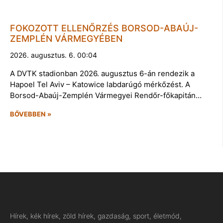
FOKOZOTT ELLENŐRZÉS BORSOD-ABAÚJ-
ZEMPLÉN VÁRMEGYÉBEN
2026. augusztus. 6. 00:04
A DVTK stadionban 2026. augusztus 6-án rendezik a
Hapoel Tel Aviv – Katowice labdarúgó mérkőzést. A
Borsod-Abaúj-Zemplén Vármegyei Rendőr-főkapitán…
BŐVEBBEN »
Hírek, kék hírek, zöld hírek, gazdaság, sport, életmód,