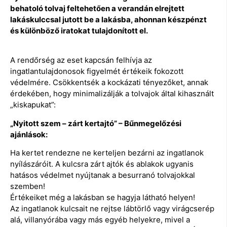
behatoló tolvaj feltehetően a verandán elrejtett
lakáskulccsal jutott be a lakásba, ahonnan készpénzt
és különböző iratokat tulajdonított el.
A rendőrség az eset kapcsán felhívja az
ingatlantulajdonosok figyelmét értékeik fokozott
védelmére. Csökkentsék a kockázati tényezőket, annak
érdekében, hogy minimalizálják a tolvajok által kihasznált
„kiskapukat”:
„Nyitott szem – zárt kertajtó” – Bűnmegelőzési
ajánlások:
Ha kertet rendezne ne kerteljen bezárni az ingatlanok
nyílászáróit. A kulcsra zárt ajtók és ablakok ugyanis
hatásos védelmet nyújtanak a besurranó tolvajokkal
szemben!
Értékeiket még a lakásban se hagyja látható helyen!
Az ingatlanok kulcsait ne rejtse lábtörlő vagy virágcserép
alá, villanyórába vagy más egyéb helyekre, mivel a