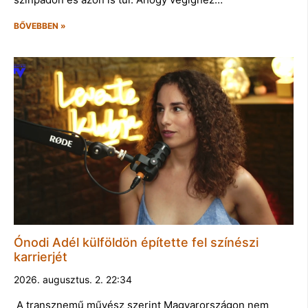
BŐVEBBEN »
Ónodi Adél külföldön építette fel színészi
karrierjét
2026. augusztus. 2. 22:34
A transznemű művész szerint Magyarországon nem