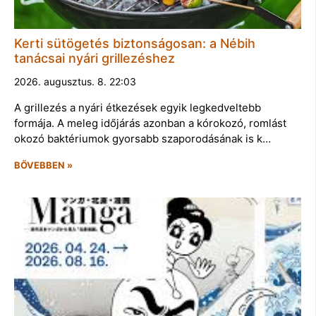
Kerti sütögetés biztonságosan: a Nébih
tanácsai nyári grillezéshez
2026. augusztus. 8. 22:03
A grillezés a nyári étkezések egyik legkedveltebb
formája. A meleg időjárás azonban a kórokozó, romlást
okozó baktériumok gyorsabb szaporodásának is k…
BŐVEBBEN »