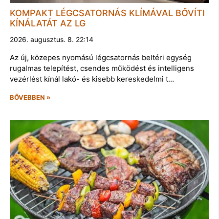
KOMPAKT LÉGCSATORNÁS KLÍMÁVAL BŐVÍTI
KÍNÁLATÁT AZ LG
2026. augusztus. 8. 22:14
Az új, közepes nyomású légcsatornás beltéri egység
rugalmas telepítést, csendes működést és intelligens
vezérlést kínál lakó- és kisebb kereskedelmi t…
BŐVEBBEN »