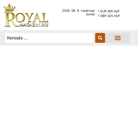
2026. 08. 9. vasárnap
1 EUR 365 HUF
Emőd
1 GBP 425 HUF