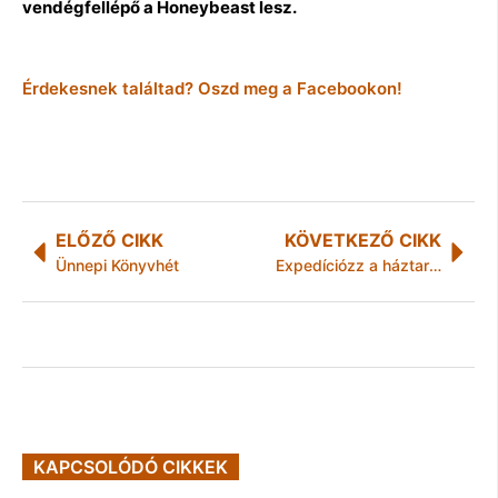
vendégfellépő a Honeybeast lesz.
Érdekesnek találtad? Oszd meg a Facebookon!
ELŐZŐ CIKK
KÖVETKEZŐ CIKK
Ünnepi Könyvhét
Expedíciózz a háztartásban, a Szinva-teraszon!
KAPCSOLÓDÓ CIKKEK