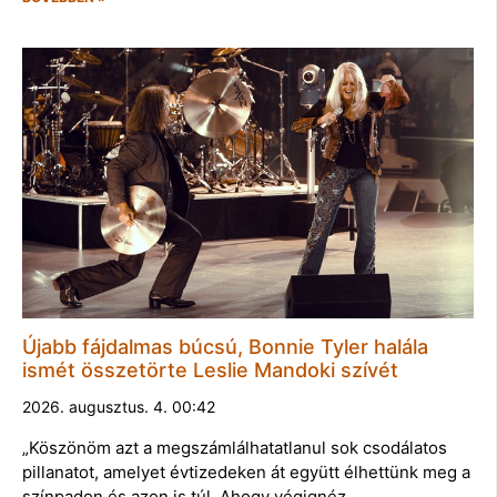
Újabb fájdalmas búcsú, Bonnie Tyler halála
ismét összetörte Leslie Mandoki szívét
2026. augusztus. 4. 00:42
„Köszönöm azt a megszámlálhatatlanul sok csodálatos
pillanatot, amelyet évtizedeken át együtt élhettünk meg a
színpadon és azon is túl. Ahogy végignéz…