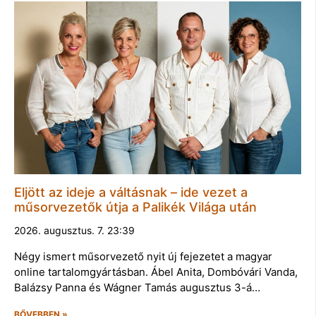
Eljött az ideje a váltásnak – ide vezet a
műsorvezetők útja a Palikék Világa után
2026. augusztus. 7. 23:39
Négy ismert műsorvezető nyit új fejezetet a magyar
online tartalomgyártásban. Ábel Anita, Dombóvári Vanda,
Balázsy Panna és Wágner Tamás augusztus 3-á…
BŐVEBBEN »