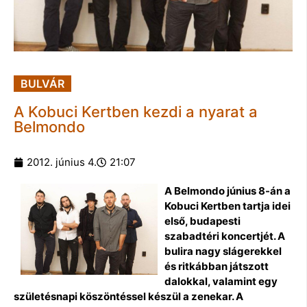
BULVÁR
A Kobuci Kertben kezdi a nyarat a
Belmondo
2012. június 4.
21:07
A Belmondo június 8-án a
Kobuci Kertben tartja idei
első, budapesti
szabadtéri koncertjét. A
bulira nagy slágerekkel
és ritkábban játszott
dalokkal, valamint egy
születésnapi köszöntéssel készül a zenekar. A