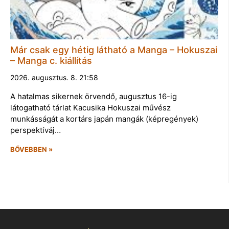
Már csak egy hétig látható a Manga – Hokuszai
– Manga c. kiállítás
2026. augusztus. 8. 21:58
A hatalmas sikernek örvendő, augusztus 16-ig
látogatható tárlat Kacusika Hokuszai művész
munkásságát a kortárs japán mangák (képregények)
perspektíváj…
BŐVEBBEN »