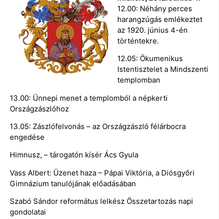
12.00: Néhány perces
harangzúgás emlékeztet
az 1920. június 4-én
történtekre.
12.05: Ökumenikus
Istentisztelet a Mindszenti
templomban
13.00: Ünnepi menet a templomból a népkerti
Országzászlóhoz
13.05: Zászlófelvonás – az Országzászló félárbocra
engedése
Himnusz, – tárogatón kísér Ács Gyula
Vass Albert: Üzenet haza – Pápai Viktória, a Diósgyőri
Gimnázium tanulójának előadásában
Szabó Sándor református lelkész Összetartozás napi
gondolatai