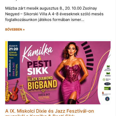
Mázba zárt mesék augusztus 8., 20. 10.00 Zsolnay
Negyed – Sikorski Villa A 4-8 éveseknek szóló mesés
foglalkozásunkon játékos formában ismer…
BŐVEBBEN »
A IX. Miskolci Dixie és Jazz Fesztivál-on