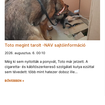
Toto megint tarolt -NAV sajtóinformáció
2026. augusztus. 6. 00:10
Még ki sem nyitották a ponyvát, Toto már jelzett. A
cigaretta- és kábítószerkereső szolgálati kutya ezúttal
sem tévedett: több mint hatezer doboz ille…
BŐVEBBEN »