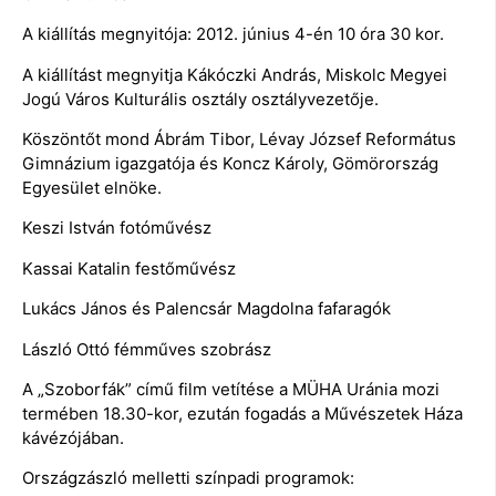
A kiállítás megnyitója: 2012. június 4-én 10 óra 30 kor.
A kiállítást megnyitja Kákóczki András, Miskolc Megyei
Jogú Város Kulturális osztály osztályvezetője.
Köszöntőt mond Ábrám Tibor, Lévay József Református
Gimnázium igazgatója és Koncz Károly, Gömörország
Egyesület elnöke.
Keszi István fotóművész
Kassai Katalin festőművész
Lukács János és Palencsár Magdolna fafaragók
László Ottó fémműves szobrász
A „Szoborfák” című film vetítése a MÜHA Uránia mozi
termében 18.30-kor, ezután fogadás a Művészetek Háza
kávézójában.
Országzászló melletti színpadi programok: