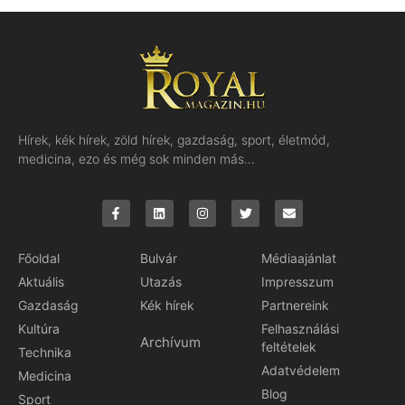
Hírek, kék hírek, zöld hírek, gazdaság, sport, életmód,
medicina, ezo és még sok minden más…
Főoldal
Bulvár
Médiaajánlat
Aktuális
Utazás
Impresszum
Gazdaság
Kék hírek
Partnereink
Kultúra
Felhasználási
Archívum
feltételek
Technika
Adatvédelem
Medicina
Blog
Sport