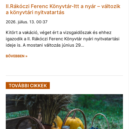
II.Rákóczi Ferenc Könyvtár-Itt a nyár – változik
a könyvtári nyitvatartás
2026. július. 13. 00:37
Kitört a vakáció, véget ért a vizsgaidőszak és ehhez
igazodik a II. Rákóczi Ferenc Könyvtár nyári nyitvatartási
ideje is. A mostani változás június 29…
BŐVEBBEN »
TOVÁBBI CIKKEK