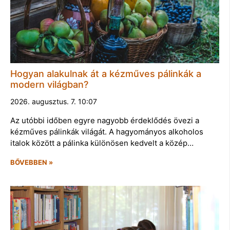
Hogyan alakulnak át a kézműves pálinkák a
modern világban?
2026. augusztus. 7. 10:07
Az utóbbi időben egyre nagyobb érdeklődés övezi a
kézműves pálinkák világát. A hagyományos alkoholos
italok között a pálinka különösen kedvelt a közép…
BŐVEBBEN »