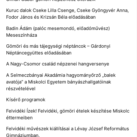
Kuruc dalok Cseke Lilla Csenge, Cseke Gyöngyvér Anna,
Fodor János és Krizsán Béla előadásában
Badin Ádám (palóc mesemondó, előadóművész)
Meseszínháza
Gömöri és más tájegységi néptáncok – Gárdonyi
Néptáncegyüttes előadásában
A Nagy-Csomor család népzenei hangversenye
A Selmeczbányai Akadámia hagyományőrző „balek
avatója” a Miskolci Egyetem bányászhallgatóinak
részvételével
Kísérő programok
Felvidéki Ízek! Felvidéki, gömöri ételek készítése Miskolc
éttermeiben
Felvidéki művészek kiállításai a Lévay József Református
Gimnáziumban.