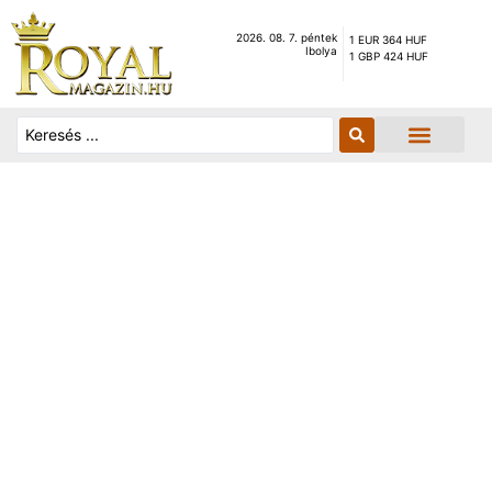
2026. 08. 7. péntek
1 EUR 364 HUF
Ibolya
1 GBP 424 HUF