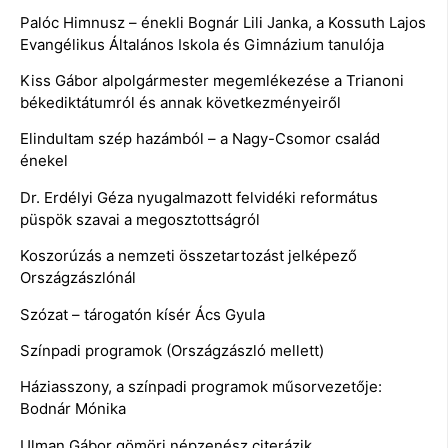
Palóc Himnusz – énekli Bognár Lili Janka, a Kossuth Lajos
Evangélikus Általános Iskola és Gimnázium tanulója
Kiss Gábor alpolgármester megemlékezése a Trianoni
békediktátumról és annak következményeiről
Elindultam szép hazámból – a Nagy-Csomor család
énekel
Dr. Erdélyi Géza nyugalmazott felvidéki református
püspök szavai a megosztottságról
Koszorúzás a nemzeti összetartozást jelképező
Országzászlónál
Szózat – tárogatón kísér Ács Gyula
Színpadi programok (Országzászló mellett)
Háziasszony, a színpadi programok műsorvezetője:
Bodnár Mónika
Ulman Gábor gömöri népzenész citerázik