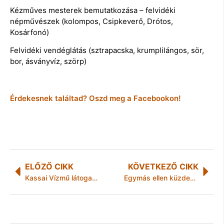
Kézműves mesterek bemutatkozása – felvidéki
népművészek (kolompos, Csipkeverő, Drótos,
Kosárfonó)
Felvidéki vendéglátás (sztrapacska, krumplilángos, sör,
bor, ásványvíz, szörp)
Érdekesnek találtad? Oszd meg a Facebookon!
ELŐZŐ CIKK
KÖVETKEZŐ CIKK
Kassai Vízmű látogatása Biotechnológiai optimalizálás a miskolci szennyvíztisztítónál
Egymás ellen küzdenének a bajnokok az idei Nemzeti Vágtán