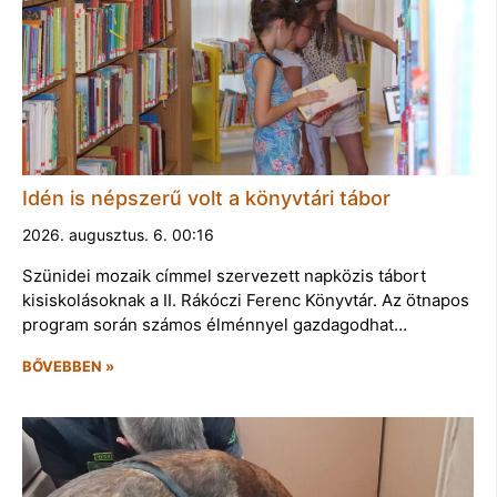
Idén is népszerű volt a könyvtári tábor
2026. augusztus. 6. 00:16
Szünidei mozaik címmel szervezett napközis tábort
kisiskolásoknak a II. Rákóczi Ferenc Könyvtár. Az ötnapos
program során számos élménnyel gazdagodhat…
BŐVEBBEN »