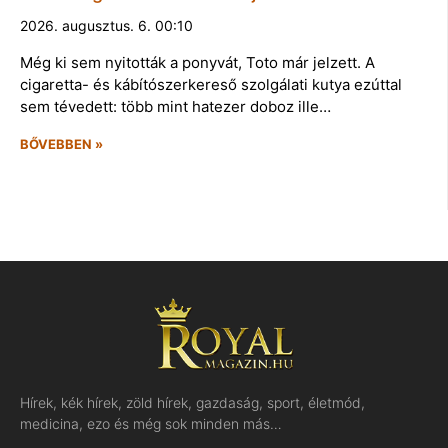
2026. augusztus. 6. 00:10
Még ki sem nyitották a ponyvát, Toto már jelzett. A
cigaretta- és kábítószerkereső szolgálati kutya ezúttal
sem tévedett: több mint hatezer doboz ille…
BŐVEBBEN »
Hírek, kék hírek, zöld hírek, gazdaság, sport, életmód,
medicina, ezo és még sok minden más…