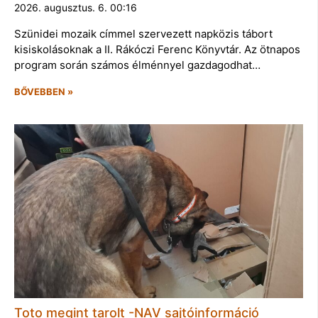
2026. augusztus. 6. 00:16
Szünidei mozaik címmel szervezett napközis tábort
kisiskolásoknak a II. Rákóczi Ferenc Könyvtár. Az ötnapos
program során számos élménnyel gazdagodhat…
BŐVEBBEN »
Toto megint tarolt -NAV sajtóinformáció