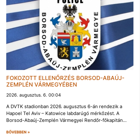
FOKOZOTT ELLENŐRZÉS BORSOD-ABAÚJ-
ZEMPLÉN VÁRMEGYÉBEN
2026. augusztus. 6. 00:04
A DVTK stadionban 2026. augusztus 6-án rendezik a
Hapoel Tel Aviv – Katowice labdarúgó mérkőzést. A
Borsod-Abaúj-Zemplén Vármegyei Rendőr-főkapitán…
BŐVEBBEN »