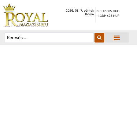
2026. 08. 7. péntek
1 EUR 365 HUF
Ibolya
1 GBP 425 HUF