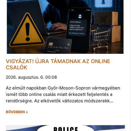
VIGYÁZAT! ÚJRA TÁMADNAK AZ ONLINE
CSALÓK
2026. augusztus. 6. 00:08
Az elmúlt napokban Győr-Moson-Sopron vármegyében
ismét több online csalás miatt érkezett feljelentés a
rendőrségre. Az elkövetők változatos módszerekk…
BŐVEBBEN »