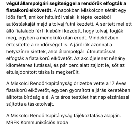
végül állampolgári segítséggel a rendőrök elfogták a
fiatalkorú elkövetőt.
A napokban Miskolcon sétált egy
idős férfi, amikor hátulról valaki kitépte kezéből
autóstáskáját majd a tolvaj futni kezdett. A sértett mellett
álló fiatalabb férfi kiabálni kezdett, hogy tolvaj, fogják
meg, egyben a menekülő után eredt. Mindeközben
értesítette a rendőrséget is. A járőrök azonnal a
helyszínre siettek, ahol állampolgári útmutatással
elfogták a fiatalkorú elkövetőt. Az akciójelenet néhány
kilométeres futással, és pár perc alatt zajlott le, sőt az
eltulajdonított táska is megkerült.
A Miskolci Rendőrkapitányság őrizetbe vette a 17 éves
fiatalkorú elkövetőt, egyben gyorsított eljárás keretében
állította bíróság elé. A taláros testület hat nap elzárással
sújtotta a táskatolvajt.
A Miskolci Rendőrkapitányság tájékoztatása alapján:
MRFK Kommunikációs Iroda