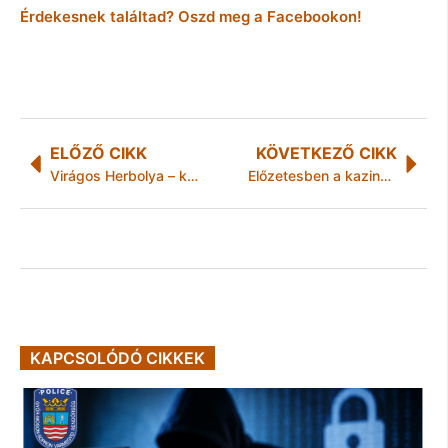
Érdekesnek találtad? Oszd meg a Facebookon!
ELŐZŐ CIKK
KÖVETKEZŐ CIKK
Virágos Herbolya – közös városszépítés
Előzetesben a kazincbarcikai hétvégi ház feltörők
KAPCSOLÓDÓ CIKKEK