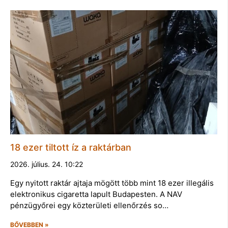
18 ezer tiltott íz a raktárban
2026. július. 24. 10:22
Egy nyitott raktár ajtaja mögött több mint 18 ezer illegális
elektronikus cigaretta lapult Budapesten. A NAV
pénzügyőrei egy közterületi ellenőrzés so…
BŐVEBBEN »